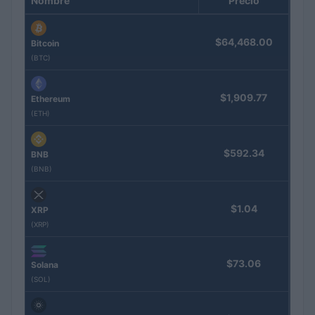
Nombre
Precio
$64,468.00
Bitcoin
(BTC)
$1,909.77
Ethereum
(ETH)
$592.34
BNB
(BNB)
$1.04
XRP
(XRP)
$73.06
Solana
(SOL)