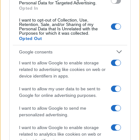
Personal Data for Targeted Advertising.
El empresario José Elías analiza el mercado inmobiliario y sus
Opted In
consecuencias en la jubilación
Marta Ruiz · 5 Ago 2026
I want to opt-out of Collection, Use,
Retention, Sale, and/or Sharing of my
Personal Data that Is Unrelated with the
FINANZAS
Purposes for which it was collected.
Opted Out
Google consents
I want to allow Google to enable storage
related to advertising like cookies on web or
device identifiers in apps.
I want to allow my user data to be sent to
Google for online advertising purposes.
I want to allow Google to send me
personalized advertising.
La Reserva Federal aprueba la adquisición de Webster Bank
por parte de Banco Santander
I want to allow Google to enable storage
Marta Ruiz · 5 Ago 2026
related to analytics like cookies on web or