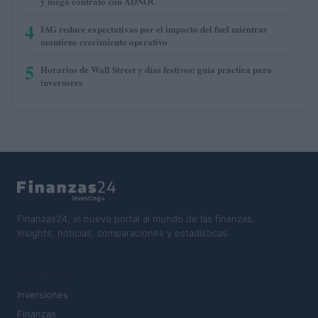
y mega contrato con ADNOC
4
IAG reduce expectativas por el impacto del fuel mientras
mantiene crecimiento operativo
5
Horarios de Wall Street y días festivos: guía práctica para
inversores
Finanzas24, el nuevo portal al mundo de las finanzas.
Insights, noticias, comparaciones y estadísticas.
SECCIONES
Inversiones
Finanzas