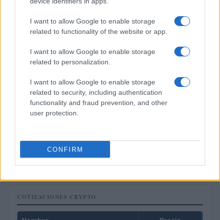
device identifiers in apps.
FINANZAS
I want to allow Google to enable storage
related to functionality of the website or app.
I want to allow Google to enable storage
related to personalization.
I want to allow Google to enable storage
related to security, including authentication
functionality and fraud prevention, and other
user protection.
Guía completa sobre tarjetas cripto: fees, cashback y seguridad
CONFIRM
Diego Martín · 5 Ago 2026
COTIZACIONES CRYPTO