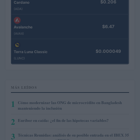
$0.206
Cardano
(ADA)
$6.47
Avalanche
(AVAX)
$0.000049
Terra Luna Classic
(LUNC)
MÁS LEÍDOS
1
Cómo modernizar las ONG de microcrédito en Bangladesh
manteniendo la inclusión
2
Euríbor en caída: ¿el fin de las hipotecas variables?
3
Técnicas Reunidas: análisis de su posible entrada en el IBEX 35