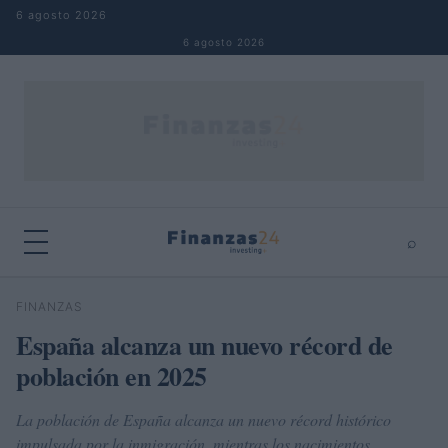
Saltar al contenido
6 agosto 2026
6 agosto 2026
⌕
×
⌕
FINANZAS
Buscar
España alcanza un nuevo récord de
población en 2025
La población de España alcanza un nuevo récord histórico
impulsada por la inmigración, mientras los nacimientos