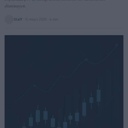
disminuyen.
Staff
·
10 mayo 2025
· 4 min