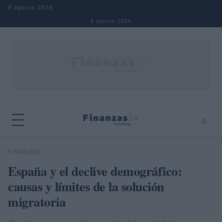
Saltar al contenido
9 agosto 2026
9 agosto 2026
⌕
×
⌕
FINANZAS
Buscar
España y el declive demográfico:
causas y límites de la solución
migratoria