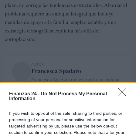
plazo, no corrige las tendencias estructurales. Abordar el
problema requiere un enfoque integral que incluya
medidas de apoyo a la familia, empleo estable y una
estrategia demográfica explícita más allá del
cortoplacismo.
AUTOR
Francesca Spadaro
Francesca Spadaro reconstruyó una cadena
de inversiones veronesa partiendo de los
balances depositados en la Cámara de
Finanzas 24 -
Do Not Process My Personal
Information
Comercio; analista financiera que coordina
expedientes sobre pymes y mercados.
Licenciada en economía, colabora con
If you wish to opt-out of the sale, sharing to third parties, or
cámaras locales y realiza boletines
processing of your personal or sensitive information for
económicos territoriales.
targeted advertising by us, please use the below opt-out
section to confirm your selection. Please note that after your