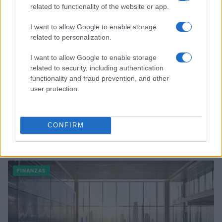
related to functionality of the website or app.
I want to allow Google to enable storage
related to personalization.
I want to allow Google to enable storage
related to security, including authentication
functionality and fraud prevention, and other
user protection.
CONFIRM
Cómo la crisis de refino está afectando los precios de la
gasolina y el diésel
Lucía Herrera · 7 Ago 2026
FINANZAS