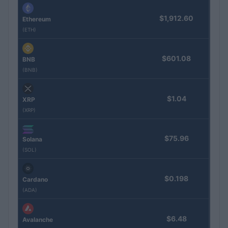
$1,912.60
Ethereum
(ETH)
$601.08
BNB
(BNB)
$1.04
XRP
(XRP)
$75.96
Solana
(SOL)
$0.198
Cardano
(ADA)
$6.48
Avalanche