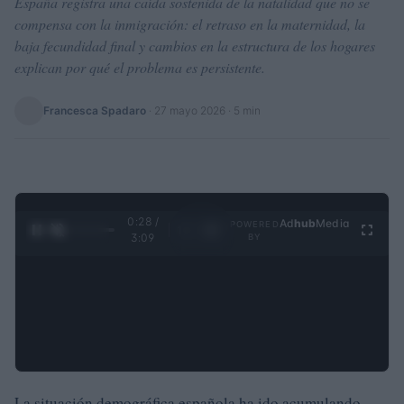
España registra una caída sostenida de la natalidad que no se
compensa con la inmigración: el retraso en la maternidad, la
baja fecundidad final y cambios en la estructura de los hogares
explican por qué el problema es persistente.
Francesca Spadaro
·
27 mayo 2026
· 5 min
0:29 /
Ad
hub
Media
POWERED
1
/
4
3:09
BY
La situación demográfica española ha ido acumulando