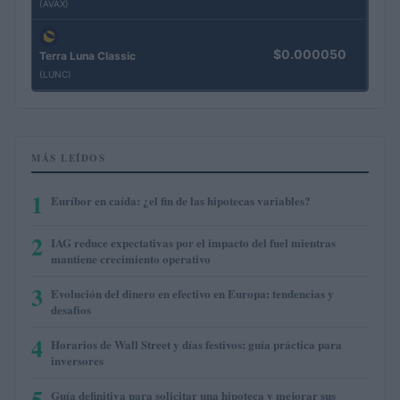
(AVAX)
$0.000050
Terra Luna Classic
(LUNC)
MÁS LEÍDOS
1
Euríbor en caída: ¿el fin de las hipotecas variables?
2
IAG reduce expectativas por el impacto del fuel mientras
mantiene crecimiento operativo
3
Evolución del dinero en efectivo en Europa: tendencias y
desafíos
4
Horarios de Wall Street y días festivos: guía práctica para
inversores
5
Guía definitiva para solicitar una hipoteca y mejorar sus