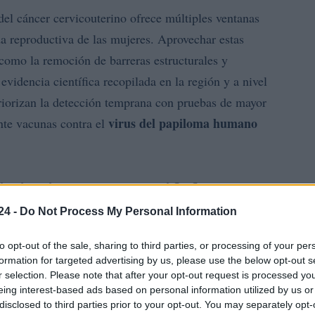
 del cáncer cervicouterino ofrece múltiples ventanas
ida reproductiva de las mujeres. Aprovechar estas
 como la remoción de barreras estructurales y
evidencia científica recopilada en la región y a nivel
iorizan la detección temprana con pruebas de mayor
virus del papiloma humano
nte vacunas contra el
limitaciones y oportunidades
24 -
Do Not Process My Personal Information
 de Papanicolaou) fue la herramienta central para el
 América Latina y el Caribe su uso no se tradujo en
to opt-out of the sale, sharing to third parties, or processing of your per
formation for targeted advertising by us, please use the below opt-out s
s observadas en Norteamérica. Las razones no son
r selection. Please note that after your opt-out request is processed y
 en la
organización de servicios
, las brechas en la
eing interest-based ads based on personal information utilized by us or
eso y culturales. En este contexto aparecen nuevas
disclosed to third parties prior to your opt-out. You may separately opt-