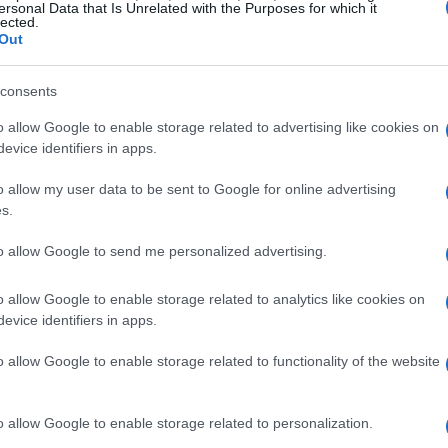
ersonal Data that Is Unrelated with the Purposes for which it
lected.
prevención y control
Out
guras y eficaces que previenen aproximadamente el 70%
consents
VPH
ados a los tipos oncogénicos más comunes de
.
o allow Google to enable storage related to advertising like cookies on
evención primaria
cuando se aplican en la edad
evice identifiers in apps.
je con pruebas de alto rendimiento, en particular el
o allow my user data to be sent to Google for online advertising
idad que la citología y facilita estrategias de cribado
s.
e auto-toma en ciertos contextos.
to allow Google to send me personalized advertising.
to
o allow Google to enable storage related to analytics like cookies on
evice identifiers in apps.
amizaje seguido de tratamiento inmediato de lesiones
blación
crioterapia
térmica o la
— ha demostrado ser
o allow Google to enable storage related to functionality of the website
cursos limitados. La clave es asegurar que toda mujer
eciba tratamiento oportuno, evitando pérdidas en el
o allow Google to enable storage related to personalization.