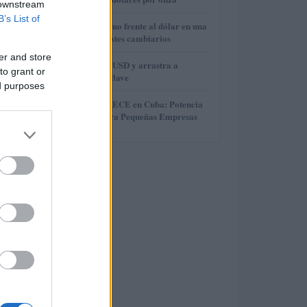
 downstream
B’s List of
3
El euro cede terreno frente al dólar en una
semana de contrastes cambiarios
er and store
4
Brent cae a 91.82 USD y arrastra a
to grant or
materias primas clave
ed purposes
5
Microcréditos CRECE en Cuba: Potencia
y Crecimiento para Pequeñas Empresas