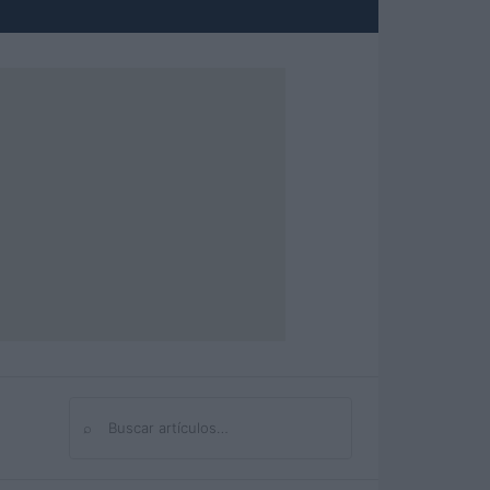
⌕
Buscar