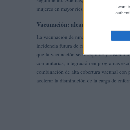
seguimiento. Además, la implementación d
I want t
mujeres en mayor riesgo y simplificar los p
authenti
Vacunación: alcance y prioridades
La vacunación de niñas y adolescentes const
incidencia futura de cáncer cervicouterino. P
que la vacunación sea asequible y sostenibl
comunitarias, integración en programas esco
combinación de alta cobertura vacunal con 
acelerar la disminución de la carga de enfe