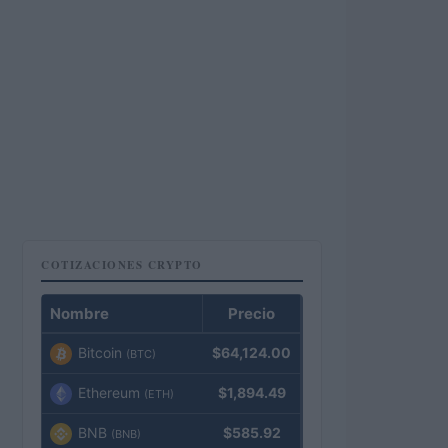
COTIZACIONES CRYPTO
Nombre
Precio
Bitcoin
$64,124.00
(BTC)
Ethereum
$1,894.49
(ETH)
BNB
$585.92
(BNB)