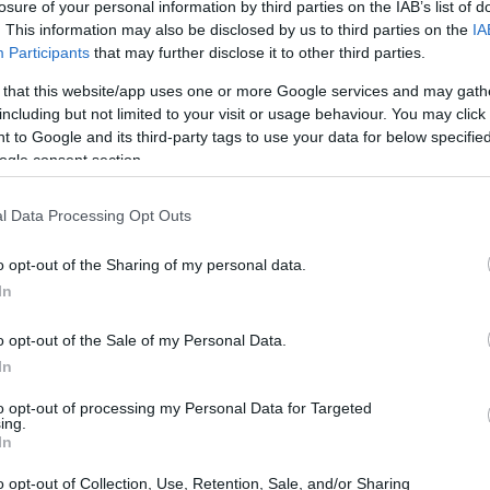
losure of your personal information by third parties on the IAB’s list of
ar la cobertura y la efectividad, como las pruebas de
. This information may also be disclosed by us to third parties on the
IA
rados.
Participants
that may further disclose it to other third parties.
 that this website/app uses one or more Google services and may gath
including but not limited to your visit or usage behaviour. You may click 
 to Google and its third-party tags to use your data for below specifi
ogle consent section.
l Data Processing Opt Outs
o opt-out of the Sharing of my personal data.
In
o opt-out of the Sale of my Personal Data.
In
to opt-out of processing my Personal Data for Targeted
ing.
In
o opt-out of Collection, Use, Retention, Sale, and/or Sharing