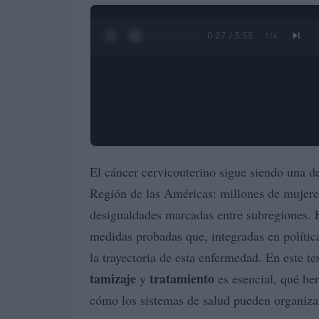
0:27 / 3:55
1
/
4
El cáncer cervicouterino sigue siendo una d
Región de las Américas: millones de mujeres
desigualdades marcadas entre subregiones. F
medidas probadas que, integradas en polític
la trayectoria de esta enfermedad. En este t
tamizaje
tratamiento
y
es esencial, qué he
cómo los sistemas de salud pueden organizar