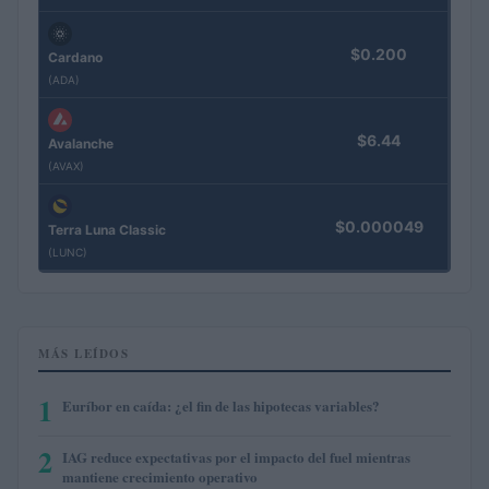
$0.200
Cardano
(ADA)
$6.44
Avalanche
(AVAX)
$0.000049
Terra Luna Classic
(LUNC)
MÁS LEÍDOS
1
Euríbor en caída: ¿el fin de las hipotecas variables?
2
IAG reduce expectativas por el impacto del fuel mientras
mantiene crecimiento operativo