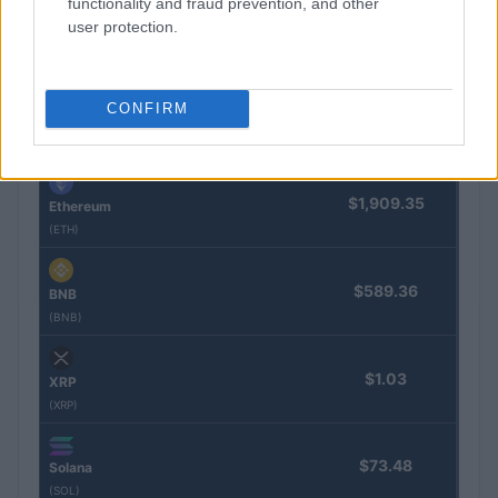
functionality and fraud prevention, and other
user protection.
Nombre
Precio
CONFIRM
$64,779.00
Bitcoin
(BTC)
$1,909.35
Ethereum
(ETH)
$589.36
BNB
(BNB)
$1.03
XRP
(XRP)
$73.48
Solana
(SOL)