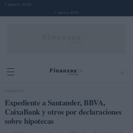
Saltar al contenido
7 agosto 2026
7 agosto 2026
⌕
×
⌕
FINANZAS
Buscar
Expediente a Santander, BBVA,
CaixaBank y otros por declaraciones
sobre hipotecas