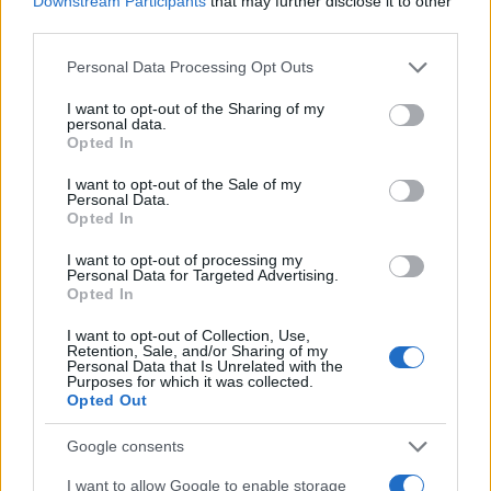
Downstream Participants
that may further disclose it to other
third parties.
Cómo gestionar tus finanzas con el método 50/30/20 y más
Please note that this website/app uses one or more Google
Personal Data Processing Opt Outs
services and may gather and store information including but
Marta Ruiz · 7 Ago 2026
not limited to your visit or usage behaviour. You may click to
I want to opt-out of the Sharing of my
personal data.
grant or deny consent to Google and its third-party tags to
FINANZAS
Opted In
use your data for below specified purposes in below Google
consent section.
I want to opt-out of the Sale of my
Personal Data.
Opted In
I want to opt-out of processing my
Personal Data for Targeted Advertising.
Opted In
I want to opt-out of Collection, Use,
Retention, Sale, and/or Sharing of my
Personal Data that Is Unrelated with the
Purposes for which it was collected.
Opted Out
El empresario José Elías analiza el mercado inmobiliario y sus
Google consents
consecuencias en la jubilación
I want to allow Google to enable storage
Marta Ruiz · 5 Ago 2026