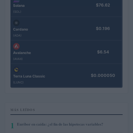
$76.62
Solana
(SOL)
$0.196
Cardano
(ADA)
$6.54
Avalanche
(AVAX)
$0.000050
Terra Luna Classic
(LUNC)
MÁS LEÍDOS
1
Euríbor en caída: ¿el fin de las hipotecas variables?