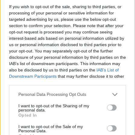
If you wish to opt-out of the sale, sharing to third parties, or
processing of your personal or sensitive information for
targeted advertising by us, please use the below opt-out
section to confirm your selection. Please note that after your
El Ibex 35 alcanza máximos históricos: ¿Qué está impulsando
opt-out request is processed you may continue seeing
esta subida?
interest-based ads based on personal information utilized by
us or personal information disclosed to third parties prior to
Lucía Herrera · 10 Ago 2026
your opt-out. You may separately opt-out of the further
disclosure of your personal information by third parties on the
FINANZAS
IAB’s list of downstream participants. This information may
also be disclosed by us to third parties on the
IAB’s List of
Downstream Participants
that may further disclose it to other
third parties.
Please note that this website/app uses one or more Google
Personal Data Processing Opt Outs
services and may gather and store information including but
not limited to your visit or usage behaviour. You may click to
I want to opt-out of the Sharing of my
personal data.
grant or deny consent to Google and its third-party tags to
Opted In
use your data for below specified purposes in below Google
consent section.
I want to opt-out of the Sale of my
Personal Data.