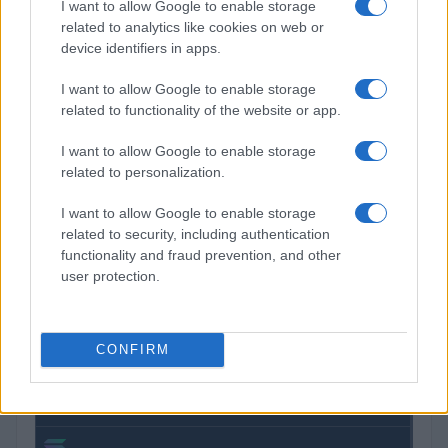
I want to allow Google to enable storage
related to analytics like cookies on web or
COTIZACIONES CRYPTO
device identifiers in apps.
I want to allow Google to enable storage
Nombre
Precio
related to functionality of the website or app.
$64,895.00
I want to allow Google to enable storage
Bitcoin
related to personalization.
(BTC)
I want to allow Google to enable storage
$1,907.04
Ethereum
related to security, including authentication
(ETH)
functionality and fraud prevention, and other
user protection.
$601.73
BNB
(BNB)
CONFIRM
$1.03
XRP
(XRP)