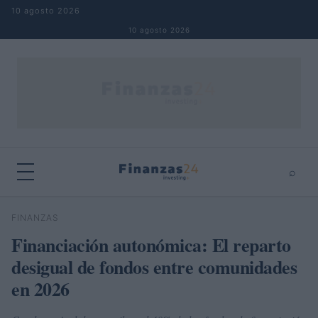
Saltar al contenido
10 agosto 2026
10 agosto 2026
⌕
×
⌕
FINANZAS
Buscar
Financiación autonómica: El reparto
desigual de fondos entre comunidades
en 2026