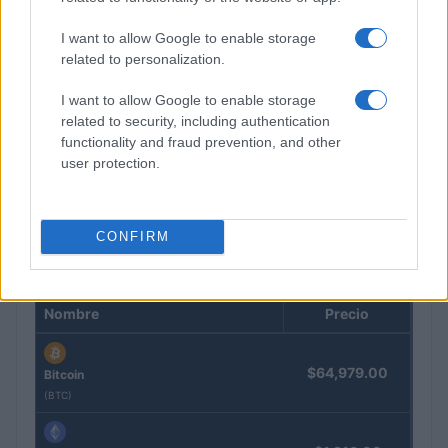
I want to allow Google to enable storage
related to personalization.
I want to allow Google to enable storage
related to security, including authentication
UDC y Xunta en conflicto por desequilibrio presupuestario en
functionality and fraud prevention, and other
2026
user protection.
Marta Ruiz · 1 Ago 2026
CONFIRM
COTIZACIONES CRYPTO
Nombre
Precio
$64,979.00
Bitcoin
(BTC)