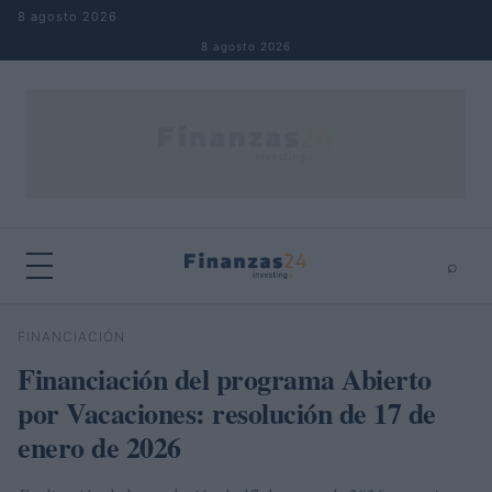
Saltar al contenido
8 agosto 2026
8 agosto 2026
⌕
×
⌕
FINANCIACIÓN
Buscar
Financiación del programa Abierto
por Vacaciones: resolución de 17 de
enero de 2026