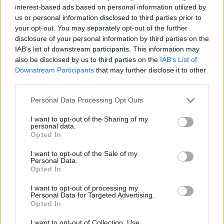
interest-based ads based on personal information utilized by
us or personal information disclosed to third parties prior to
FINANCIACIÓN
your opt-out. You may separately opt-out of the further
disclosure of your personal information by third parties on the
IAB’s list of downstream participants. This information may
also be disclosed by us to third parties on the
IAB’s List of
Downstream Participants
that may further disclose it to other
third parties.
Please note that this website/app uses one or more Google
Personal Data Processing Opt Outs
services and may gather and store information including but
not limited to your visit or usage behaviour. You may click to
I want to opt-out of the Sharing of my
personal data.
grant or deny consent to Google and its third-party tags to
Opted In
use your data for below specified purposes in below Google
consent section.
I want to opt-out of the Sale of my
Personal Data.
Fondos europeos impulsan crecimiento laboral y económico en
Opted In
el País Vasco
Marta Ruiz · 3 Ago 2026
I want to opt-out of processing my
Personal Data for Targeted Advertising.
Opted In
FINANCIACIÓN
I want to opt-out of Collection, Use,