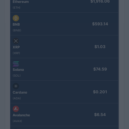
$1,916.06
Ethereum
(ETH)
$593.14
BNB
(BNB)
$1.03
XRP
(XRP)
$74.59
Solana
(SOL)
$0.201
Cardano
(ADA)
$6.54
Avalanche
(AVAX)