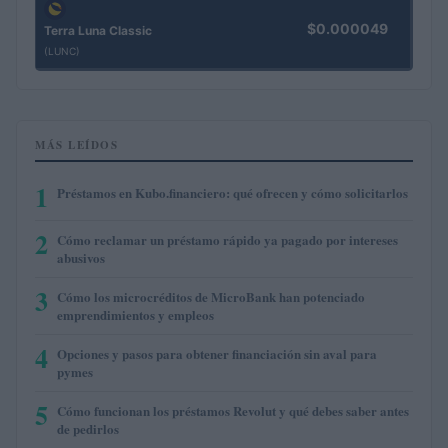
$0.000049
Terra Luna Classic
(LUNC)
MÁS LEÍDOS
1
Préstamos en Kubo.financiero: qué ofrecen y cómo solicitarlos
2
Cómo reclamar un préstamo rápido ya pagado por intereses
abusivos
3
Cómo los microcréditos de MicroBank han potenciado
emprendimientos y empleos
4
Opciones y pasos para obtener financiación sin aval para
pymes
5
Cómo funcionan los préstamos Revolut y qué debes saber antes
de pedirlos