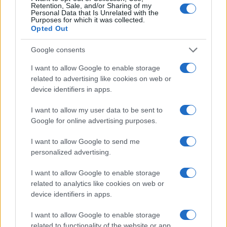
Retention, Sale, and/or Sharing of my
Personal Data that Is Unrelated with the
Purposes for which it was collected.
Opted Out
Google consents
I want to allow Google to enable storage
related to advertising like cookies on web or
device identifiers in apps.
I want to allow my user data to be sent to
Google for online advertising purposes.
Situación financiera de la UDC: ¿Qué está pasando en 2026?
Marta Ruiz · 1 Ago 2026
I want to allow Google to send me
personalized advertising.
FINANCIACIÓN
I want to allow Google to enable storage
related to analytics like cookies on web or
device identifiers in apps.
I want to allow Google to enable storage
related to functionality of the website or app.