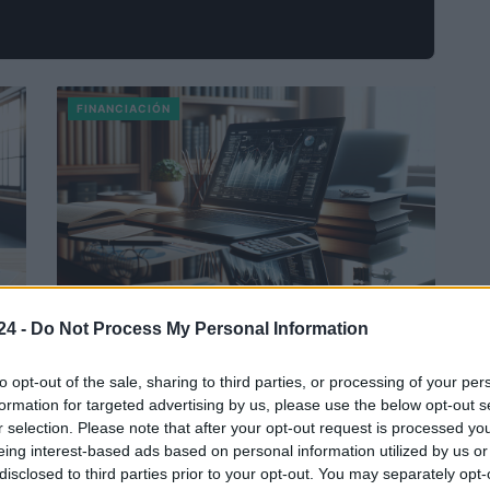
FINANCIACIÓN
ón
Finanzas e inversiones para la generación
24 -
Do Not Process My Personal Information
Z: claves para el éxito
to opt-out of the sale, sharing to third parties, or processing of your per
Consejos prácticos para que la generación Z gestione sus
formation for targeted advertising by us, please use the below opt-out s
finanzas e invierta con éxito.
us
r selection. Please note that after your opt-out request is processed y
eing interest-based ads based on personal information utilized by us or
Consejo editorial · 22 Feb 2025
disclosed to third parties prior to your opt-out. You may separately opt-