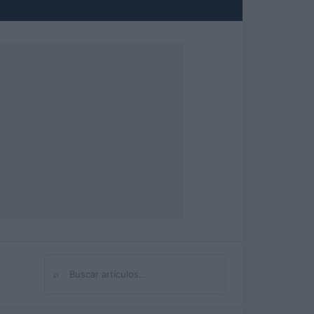
⌕
Buscar