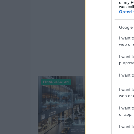
of my P
was col
Opted 
Google 
I want t
web or d
I want t
purpose
I want 
FINANCIACIÓN
I want t
web or d
I want t
or app.
I want t