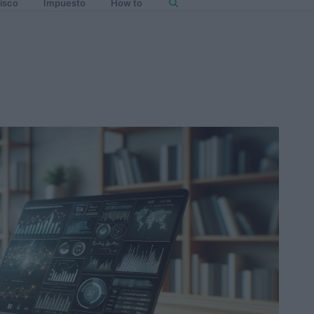
isco
Impuesto
How to