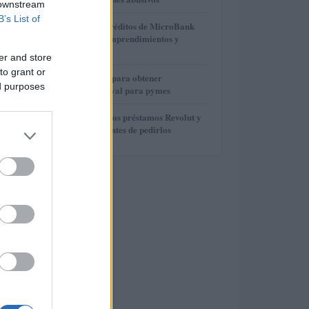
 downstream
B’s List of
3
Cómo los microcréditos de MicroBank
han potenciado emprendimientos y
empleos
er and store
to grant or
4
Opciones y pasos para obtener
ed purposes
financiación sin aval para pymes
5
Cómo funcionan los préstamos Revolut y
qué debes saber antes de pedirlos