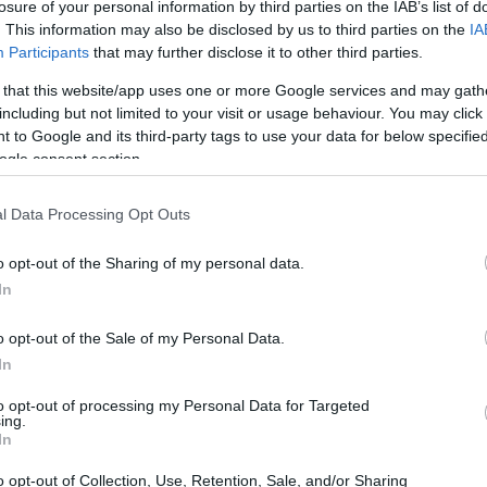
losure of your personal information by third parties on the IAB’s list of
. This information may also be disclosed by us to third parties on the
IA
FINANCIACIÓN
Participants
that may further disclose it to other third parties.
 that this website/app uses one or more Google services and may gath
including but not limited to your visit or usage behaviour. You may click 
 to Google and its third-party tags to use your data for below specifi
ogle consent section.
l Data Processing Opt Outs
ón
Finanzas e inversiones para la generación
o opt-out of the Sharing of my personal data.
Z: un camino hacia la independencia
In
económica
ión
Descubre estrategias efectivas para que la generación Z
o opt-out of the Sale of my Personal Data.
gestione su dinero e invierta sabiamente.
In
Consejo editorial · 21 Feb 2025
to opt-out of processing my Personal Data for Targeted
ing.
In
o opt-out of Collection, Use, Retention, Sale, and/or Sharing