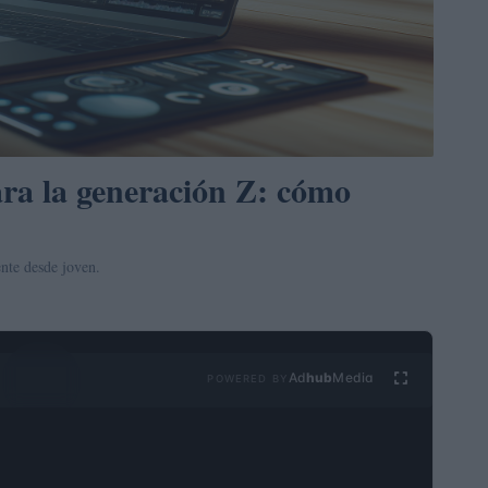
ara la generación Z: cómo
ente desde joven.
Ad
hub
Media
POWERED BY