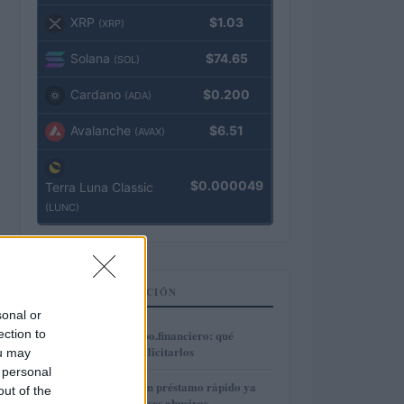
XRP
$1.03
(XRP)
Solana
$74.65
(SOL)
Cardano
$0.200
(ADA)
Avalanche
$6.51
(AVAX)
$0.000049
Terra Luna Classic
(LUNC)
TOP EN FINANCIACIÓN
sonal or
1
ection to
Préstamos en Kubo.financiero: qué
ofrecen y cómo solicitarlos
ou may
 personal
2
Cómo reclamar un préstamo rápido ya
out of the
pagado por intereses abusivos