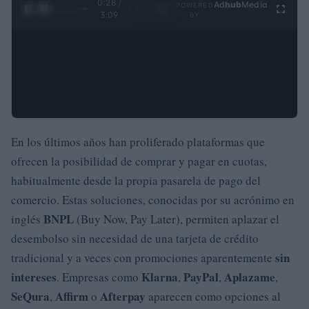
0:29 /
Ad
hub
Media
POWERED
1
/
4
3:09
BY
En los últimos años han proliferado plataformas que
ofrecen la posibilidad de comprar y pagar en cuotas,
habitualmente desde la propia pasarela de pago del
comercio. Estas soluciones, conocidas por su acrónimo en
BNPL
inglés
(Buy Now, Pay Later), permiten aplazar el
desembolso sin necesidad de una tarjeta de crédito
sin
tradicional y a veces con promociones aparentemente
intereses
Klarna
PayPal
Aplazame
. Empresas como
,
,
,
SeQura
Affirm
Afterpay
,
o
aparecen como opciones al