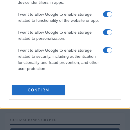
device identifiers in apps.
FINANCIACIÓN
I want to allow Google to enable storage
related to functionality of the website or app.
I want to allow Google to enable storage
related to personalization.
I want to allow Google to enable storage
related to security, including authentication
functionality and fraud prevention, and other
user protection.
Situación financiera de la UDC: ¿Qué está pasando en 2026?
CONFIRM
Marta Ruiz · 1 Ago 2026
COTIZACIONES CRYPTO