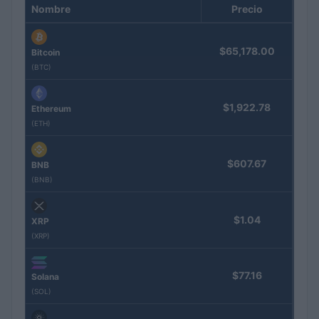
Nombre
Precio
$65,178.00
Bitcoin
(BTC)
$1,922.78
Ethereum
(ETH)
$607.67
BNB
(BNB)
$1.04
XRP
(XRP)
$77.16
Solana
(SOL)