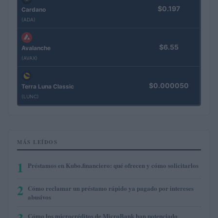
$0.197
Cardano
(ADA)
$6.55
Avalanche
(AVAX)
$0.000050
Terra Luna Classic
(LUNC)
MÁS LEÍDOS
1
Préstamos en Kubo.financiero: qué ofrecen y cómo solicitarlos
2
Cómo reclamar un préstamo rápido ya pagado por intereses
abusivos
3
Cómo los microcréditos de MicroBank han potenciado