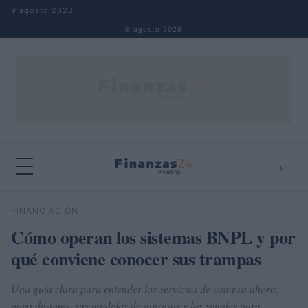
Saltar al contenido
9 agosto 2026
9 agosto 2026
⌕
×
⌕
FINANCIACIÓN
Buscar
Cómo operan los sistemas BNPL y por
qué conviene conocer sus trampas
Una guía clara para entender los servicios de compra ahora,
paga después, sus modelos de ingresos y las señales para