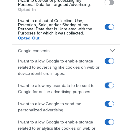
I want to opt-out of processing my
Personal Data for Targeted Advertising.
Guía para comparar créditos: TIN, TAE y comisiones
Opted In
explicadas
Marta Ruiz · 8 Ago 2026
I want to opt-out of Collection, Use,
Retention, Sale, and/or Sharing of my
Personal Data that Is Unrelated with the
Purposes for which it was collected.
FINANCIACIÓN
Opted Out
Google consents
I want to allow Google to enable storage
related to advertising like cookies on web or
device identifiers in apps.
I want to allow my user data to be sent to
Google for online advertising purposes.
I want to allow Google to send me
personalized advertising.
Fondos europeos impulsan crecimiento laboral y económico en
el País Vasco
I want to allow Google to enable storage
Marta Ruiz · 3 Ago 2026
related to analytics like cookies on web or