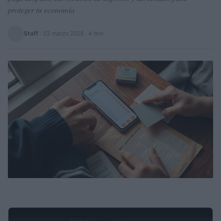
proteger tu economía
Staff
·
23 marzo 2026
· 4 min