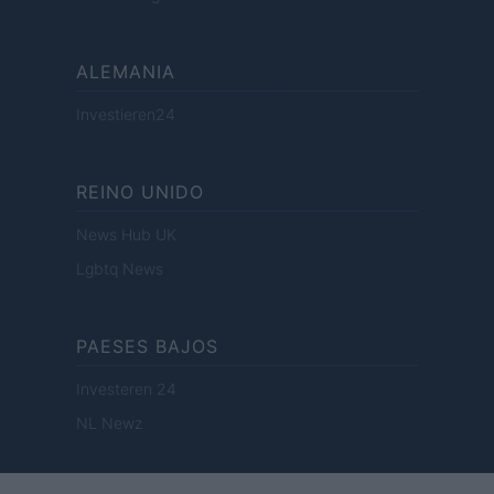
ALEMANIA
Investieren24
REINO UNIDO
News Hub UK
Lgbtq News
PAESES BAJOS
Investeren 24
NL Newz