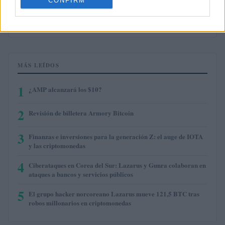
CONFIRM
$0.000049
Terra Luna Classic
(LUNC)
MÁS LEÍDOS
1
¿AMP alcanzará los $10?
2
Revisión de billetera Armory Bitcoin
3
Finanzas e inversiones para la generación Z: el auge de IOTA
y las criptomonedas
4
Ciberataques en Corea del Sur: Lazarus y Gunra colaboran en
ataques a bancos y servicios públicos
5
El grupo hacker norcoreano Lazarus mueve 121,5 BTC tras
robos millonarios en criptomonedas