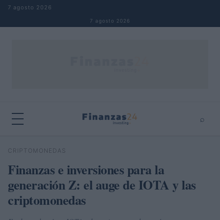
Saltar al contenido
7 agosto 2026
7 agosto 2026
⌕
×
⌕
CRIPTOMONEDAS
Buscar
Finanzas e inversiones para la
generación Z: el auge de IOTA y las
criptomonedas