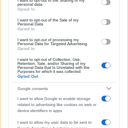
not limited to your visit or usage behaviour. You may click to
I want to opt-out of the Sharing of my
personal data.
grant or deny consent to Google and its third-party tags to
Opted In
use your data for below specified purposes in below Google
consent section.
I want to opt-out of the Sale of my
Personal Data.
Opted In
Cómo los inversores surcoreanos están aprovechando la
I want to opt-out of processing my
volatilidad del mercado con criptomonedas
Personal Data for Targeted Advertising.
Opted In
Diego Martín · 6 Ago 2026
I want to opt-out of Collection, Use,
Retention, Sale, and/or Sharing of my
Personal Data that Is Unrelated with the
Purposes for which it was collected.
COTIZACIONES CRYPTO
Opted Out
Nombre
Precio
Google consents
I want to allow Google to enable storage
$64,347.00
Bitcoin
related to advertising like cookies on web or
(BTC)
device identifiers in apps.
I want to allow my user data to be sent to
$1,903.41
Ethereum