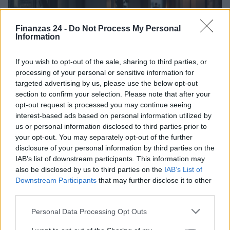
Finanzas 24 -
Do Not Process My Personal
Information
If you wish to opt-out of the sale, sharing to third parties, or
processing of your personal or sensitive information for
targeted advertising by us, please use the below opt-out
section to confirm your selection. Please note that after your
opt-out request is processed you may continue seeing
Cómo los delincuentes están explotando los cambios en la
interest-based ads based on personal information utilized by
normativa cripto europea
us or personal information disclosed to third parties prior to
Diego Martín · 6 Ago 2026
your opt-out. You may separately opt-out of the further
disclosure of your personal information by third parties on the
CRIPTOMONEDAS
IAB’s list of downstream participants. This information may
also be disclosed by us to third parties on the
IAB’s List of
Downstream Participants
that may further disclose it to other
third parties.
Please note that this website/app uses one or more Google
Personal Data Processing Opt Outs
services and may gather and store information including but