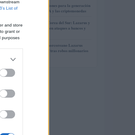
 downstream
3
Finanzas e inversiones para la generación
B’s List of
Z: el auge de IOTA y las criptomonedas
4
Ciberataques en Corea del Sur: Lazarus y
er and store
Gunra colaboran en ataques a bancos y
to grant or
servicios públicos
ed purposes
5
El grupo hacker norcoreano Lazarus
mueve 121,5 BTC tras robos millonarios
en criptomonedas