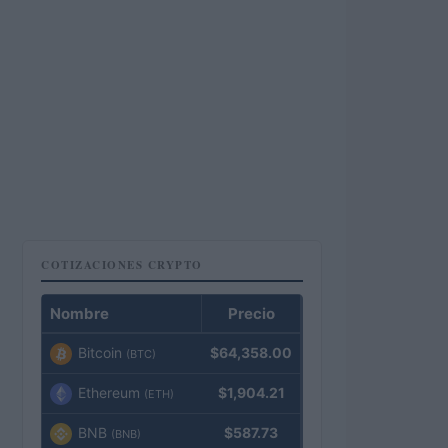
COTIZACIONES CRYPTO
Nombre
Precio
Bitcoin
$64,358.00
(BTC)
Ethereum
$1,904.21
(ETH)
BNB
$587.73
(BNB)