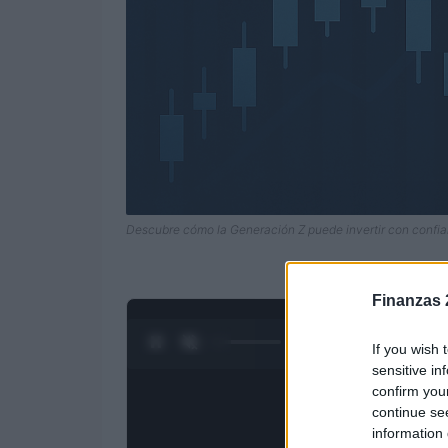
Descubre cómo la Generación Z puede invertir con confi
Finanzas 
0:28 / 3:09
1
/
4
If you wish 
sensitive in
confirm you
continue se
information 