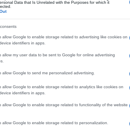
ersonal Data that Is Unrelated with the Purposes for which it
tigar riesgos. Además, es recomendable que los
lected.
Out
 claro y se adhieran a él. Esto les permitirá invertir
rampa de la especulación. También es esencial que
consents
mbio que ofrezcan medidas de seguridad robustas,
o allow Google to enable storage related to advertising like cookies on
teras frías, para proteger sus activos.
evice identifiers in apps.
o allow my user data to be sent to Google for online advertising
d en las inversiones
s.
ndo de las criptomonedas. La generación Z debe estar
to allow Google to send me personalized advertising.
néticos. Es recomendable que utilicen herramientas de
o allow Google to enable storage related to analytics like cookies on
, para proteger sus dispositivos. Además, deben estar
evice identifiers in apps.
ámbito de la ciberseguridad y seguir las mejores
o allow Google to enable storage related to functionality of the website
alvo. La implementación de medidas de seguridad,
ión de la autenticidad de las plataformas de
o allow Google to enable storage related to personalization.
nificativas.