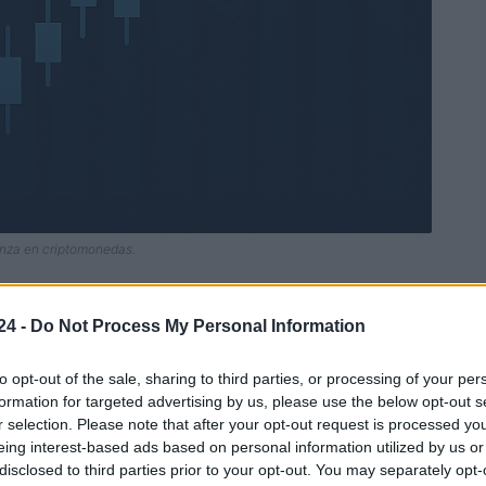
anza en criptomonedas.
24 -
Do Not Process My Personal Information
Ad
hub
Media
POWERED BY
to opt-out of the sale, sharing to third parties, or processing of your per
formation for targeted advertising by us, please use the below opt-out s
r selection. Please note that after your opt-out request is processed y
eing interest-based ads based on personal information utilized by us or
disclosed to third parties prior to your opt-out. You may separately opt-