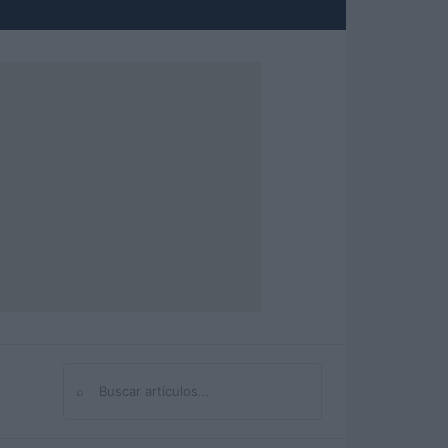
⌕
Buscar