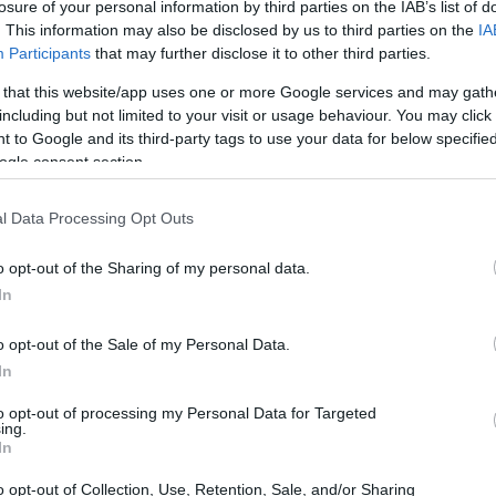
losure of your personal information by third parties on the IAB’s list of
. This information may also be disclosed by us to third parties on the
IA
Participants
that may further disclose it to other third parties.
 that this website/app uses one or more Google services and may gath
ón financiera
including but not limited to your visit or usage behaviour. You may click 
 to Google and its third-party tags to use your data for below specifi
educación financiera
 en constante evolución, la
se
ogle consent section.
eneración Z. Esta generación, que ha crecido rodeada
l Data Processing Opt Outs
sta cantidad de información sobre inversiones. Sin
sgos y beneficios asociados con las criptomonedas. La
o opt-out of the Sharing of my personal data.
mprar y vender activos digitales, sino también en
In
 la
blockchain
, y cómo funcionan los mercados
o opt-out of the Sale of my Personal Data.
In
to opt-out of processing my Personal Data for Targeted
 la generación Z
ing.
In
diversificación
 generación Z es la
. Invertir en
o opt-out of Collection, Use, Retention, Sale, and/or Sharing