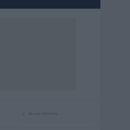
⌕
Buscar