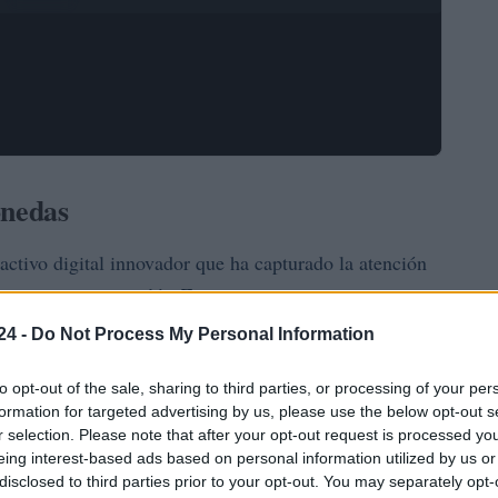
onedas
tivo digital innovador que ha capturado la atención
generación Z
ente de la
. Este grupo, que ha crecido
teresado en las oportunidades que ofrecen las monedas
24 -
Do Not Process My Personal Information
caracterizado a este mercado, muchos jóvenes ven en las
to opt-out of the sale, sharing to third parties, or processing of your per
inversiones y asegurar su futuro financiero.
formation for targeted advertising by us, please use the below opt-out s
r selection. Please note that after your opt-out request is processed y
onedas?
eing interest-based ads based on personal information utilized by us or
disclosed to third parties prior to your opt-out. You may separately opt-