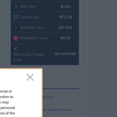
XRP
$1.03
(XRP)
Solana
$72.58
(SOL)
Cardano
$0.202
(ADA)
Avalanche
$6.42
(AVAX)
$0.000049
Terra Luna Classic
(LUNC)
MÁS LEÍDOS
sonal or
1
ection to
¿AMP alcanzará los $10?
ou may
 personal
2
Revisión de billetera Armory Bitcoin
out of the