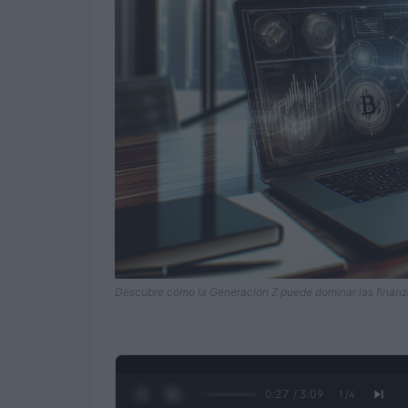
Descubre cómo la Generación Z puede dominar las finanz
0:28 / 3:09
1
/
4