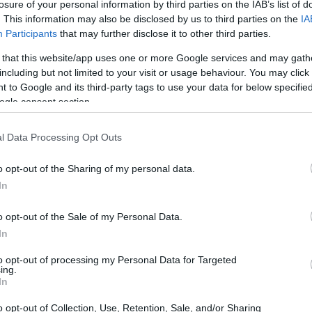
losure of your personal information by third parties on the IAB’s list of
esgado, pero también ofrece ventajas significativas. En
. This information may also be disclosed by us to third parties on the
IA
s rendimientos en un corto período de tiempo es un
Participants
that may further disclose it to other third parties.
ceptación de las criptomonedas por parte de empresas y
 that this website/app uses one or more Google services and may gath
Bitcoin
including but not limited to your visit or usage behaviour. You may click 
ad como forma de inversión. Por ejemplo, el
y
 to Google and its third-party tags to use your data for below specifi
notable después de períodos de baja, lo que sugiere
ogle consent section.
 que algunos piensan.
l Data Processing Opt Outs
o opt-out of the Sharing of my personal data.
In
arse en el mundo de las criptomonedas, el primer paso
fiable. Existen numerosas opciones en el mercado,
o opt-out of the Sale of my Personal Data.
rifas. Una vez que hayas seleccionado una plataforma, el
In
ara almacenar tus criptomonedas de manera segura.
to opt-out of processing my Personal Data for Targeted
ing.
nero tradicional, las criptomonedas no tienen un soporte
In
nde de la protección de tus credenciales y claves
o opt-out of Collection, Use, Retention, Sale, and/or Sharing