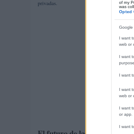
privadas.
of my P
was col
Opted 
Google 
I want t
web or d
I want t
purpose
I want 
I want t
web or d
I want t
or app.
I want t
El futuro de las criptomoned