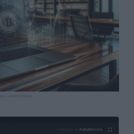
as y criptomonedas.
Ad
hub
Media
POWERED BY