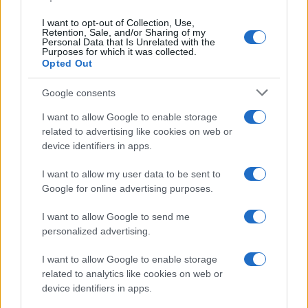
I want to opt-out of Collection, Use,
Retention, Sale, and/or Sharing of my
Personal Data that Is Unrelated with the
Sigue leyendo
Purposes for which it was collected.
Opted Out
CRIPTOMONEDAS
Google consents
I want to allow Google to enable storage
related to advertising like cookies on web or
device identifiers in apps.
I want to allow my user data to be sent to
Google for online advertising purposes.
I want to allow Google to send me
personalized advertising.
I want to allow Google to enable storage
related to analytics like cookies on web or
Criptomonedas: Guía completa para entender su
device identifiers in apps.
funcionamiento y valor en 2026