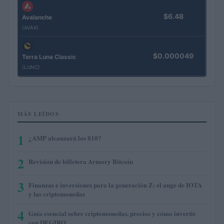
$6.48
Avalanche
(AVAX)
$0.000049
Terra Luna Classic
(LUNC)
MÁS LEÍDOS
1
¿AMP alcanzará los $10?
2
Revisión de billetera Armory Bitcoin
3
Finanzas e inversiones para la generación Z: el auge de IOTA
y las criptomonedas
4
Guía esencial sobre criptomonedas, precios y cómo invertir
con DEGIRO