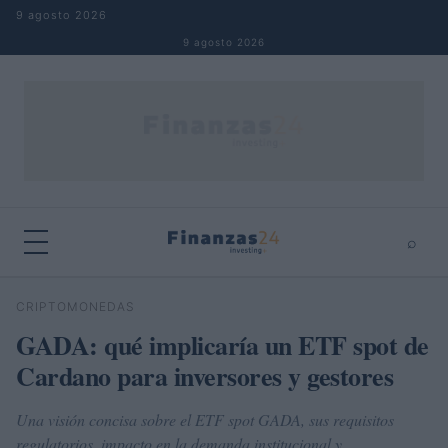
Saltar al contenido
9 agosto 2026
9 agosto 2026
⌕
×
⌕
CRIPTOMONEDAS
Buscar
GADA: qué implicaría un ETF spot de
Cardano para inversores y gestores
Una visión concisa sobre el ETF spot GADA, sus requisitos
regulatorios, impacto en la demanda institucional y