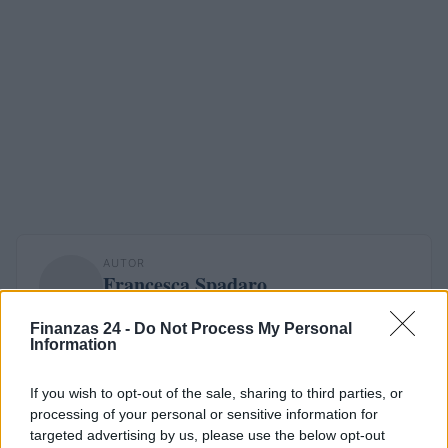
AUTOR
Francesca Spadaro
Francesca Spadaro reconstruyó una cadena
Finanzas 24 -
Do Not Process My Personal
de inversiones veronesa partiendo de los
Information
balances depositados en la Cámara de
Comercio; analista financiera que coordina
If you wish to opt-out of the sale, sharing to third parties, or
expedientes sobre pymes y mercados.
processing of your personal or sensitive information for
Licenciada en economía, colabora con
targeted advertising by us, please use the below opt-out
cámaras locales y realiza boletines