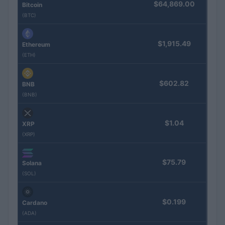
$64,869.00
Bitcoin
(BTC)
$1,915.49
Ethereum
(ETH)
$602.82
BNB
(BNB)
$1.04
XRP
(XRP)
$75.79
Solana
(SOL)
$0.199
Cardano
(ADA)