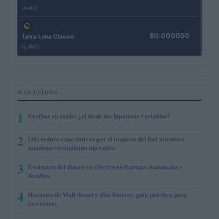
(AVAX)
$0.000050
Terra Luna Classic
(LUNC)
MÁS LEÍDOS
1
Euríbor en caída: ¿el fin de las hipotecas variables?
2
IAG reduce expectativas por el impacto del fuel mientras
mantiene crecimiento operativo
3
Evolución del dinero en efectivo en Europa: tendencias y
desafíos
4
Horarios de Wall Street y días festivos: guía práctica para
inversores