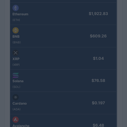
$1,922.83
Ethereum
(ETH)
$609.26
BNB
(BNB)
$1.04
XRP
(XRP)
$76.58
Solana
(SOL)
$0.197
Cardano
(ADA)
$6.48
Avalanche