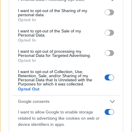
services and may gather and store information including but
Sigue leyendo
not limited to your visit or usage behaviour. You may click to
I want to opt-out of the Sharing of my
personal data.
grant or deny consent to Google and its third-party tags to
Opted In
use your data for below specified purposes in below Google
FINANZAS
consent section.
I want to opt-out of the Sale of my
Personal Data.
Opted In
I want to opt-out of processing my
Personal Data for Targeted Advertising.
Opted In
I want to opt-out of Collection, Use,
Retention, Sale, and/or Sharing of my
Personal Data that Is Unrelated with the
Purposes for which it was collected.
Opted Out
Google consents
Identifica y elimina suscripciones, fees y compras impulsivas
I want to allow Google to enable storage
Marta Ruiz · 8 Ago 2026
related to advertising like cookies on web or
device identifiers in apps.
FINANZAS