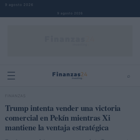
Saltar al contenido
9 agosto 2026
9 agosto 2026
⌕
×
⌕
FINANZAS
Buscar
Trump intenta vender una victoria
comercial en Pekín mientras Xi
mantiene la ventaja estratégica