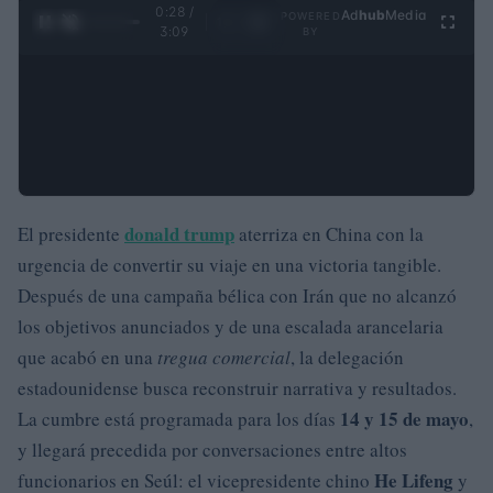
0:29 /
Ad
hub
Media
POWERED
1
/
4
3:09
BY
donald trump
El presidente
aterriza en China con la
urgencia de convertir su viaje en una victoria tangible.
Después de una campaña bélica con Irán que no alcanzó
los objetivos anunciados y de una escalada arancelaria
que acabó en una
tregua comercial
, la delegación
estadounidense busca reconstruir narrativa y resultados.
14 y 15 de mayo
La cumbre está programada para los días
,
y llegará precedida por conversaciones entre altos
He Lifeng
funcionarios en Seúl: el vicepresidente chino
y