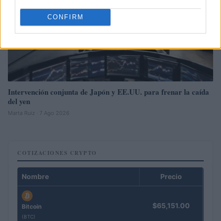
CONFIRM
Intervención conjunta de Japón y EE.UU. para frenar la caída
del yen
Marta Ruiz · 7 Ago 2026
COTIZACIONES CRYPTO
Nombre
Precio
$65,151.00
Bitcoin
(BTC)