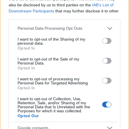
also be disclosed by us to third parties on the
IAB’s List of
Downstream Participants
that may further disclose it to other
third parties.
Please note that this website/app uses one or more Google
Personal Data Processing Opt Outs
Guía para evaluar RWA: custodios, oráculos, liquidez y riesgo
services and may gather and store information including but
legal
not limited to your visit or usage behaviour. You may click to
I want to opt-out of the Sharing of my
Marta Ruiz · 6 Ago 2026
personal data.
grant or deny consent to Google and its third-party tags to
Opted In
use your data for below specified purposes in below Google
INVERSIONES
consent section.
I want to opt-out of the Sale of my
Personal Data.
Opted In
I want to opt-out of processing my
Personal Data for Targeted Advertising.
Opted In
I want to opt-out of Collection, Use,
Retention, Sale, and/or Sharing of my
Personal Data that Is Unrelated with the
Purposes for which it was collected.
Opted Out
Google consents