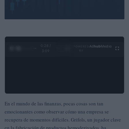
0:29 /
Ad
hub
Media
POWERED
1
/
4
3:09
BY
En el mundo de las finanzas, pocas cosas son tan
emocionantes como observar cómo una empresa se
recupera de momentos difíciles. Grifols, un jugador clave
en la fabricación de productos hemoderivados, ha