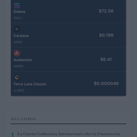
$72.56
Solana
(SOL)
$0.199
Cardano
(ADA)
$6.41
Avalanche
(AVAX)
$0.000049
Terra Luna Classic
(LUNC)
MÁS LEÍDOS
1
La Cuarta Conferencia Internacional sobre la Financiación