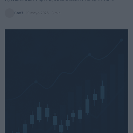
Staff
·
19 mayo 2025
· 3 min