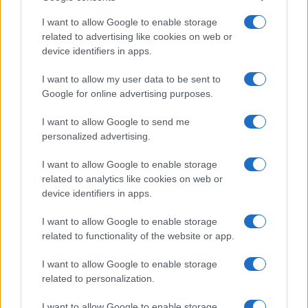
Diferencias entre análisis técnico y fundamental: cuándo
I want to allow Google to enable storage
aplicar cada método
related to advertising like cookies on web or
Marta Ruiz · 6 Ago 2026
device identifiers in apps.
INVERSIONES
I want to allow my user data to be sent to
Google for online advertising purposes.
I want to allow Google to send me
personalized advertising.
I want to allow Google to enable storage
related to analytics like cookies on web or
device identifiers in apps.
I want to allow Google to enable storage
related to functionality of the website or app.
Cómo aplicar un framework minimalista para gestionar
I want to allow Google to enable storage
inversiones
related to personalization.
Lucía Herrera · 5 Ago 2026
I want to allow Google to enable storage