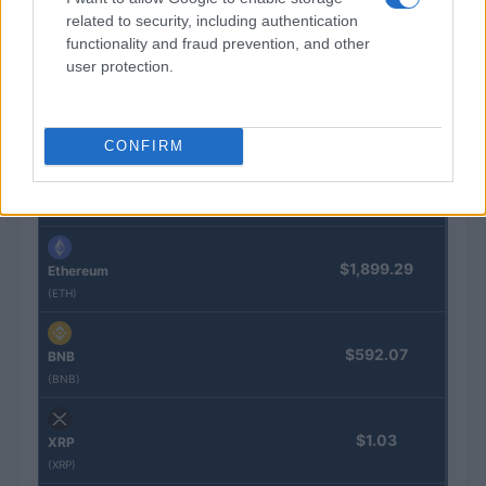
related to security, including authentication
functionality and fraud prevention, and other
user protection.
COTIZACIONES CRYPTO
Nombre
Precio
CONFIRM
$64,276.00
Bitcoin
(BTC)
$1,899.29
Ethereum
(ETH)
$592.07
BNB
(BNB)
$1.03
XRP
(XRP)