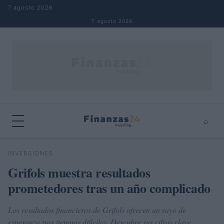
Saltar al contenido
7 agosto 2026
7 agosto 2026
⌕
×
⌕
INVERSIONES
Buscar
Grifols muestra resultados
prometedores tras un año complicado
Los resultados financieros de Grifols ofrecen un rayo de
esperanza tras tiempos difíciles. Descubre sus cifras clave.