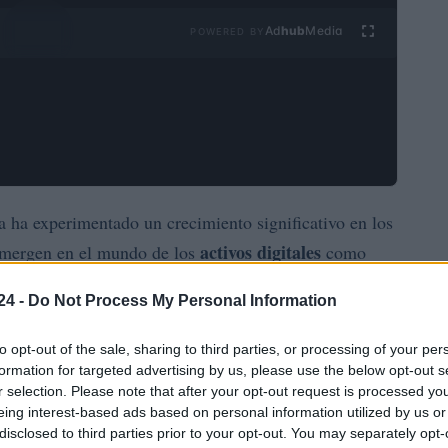
Ad
hub
Media
POWERED BY
 ha experimentado un crecimiento significativo en los
activos digitales
sumergen en el mundo de los
como
comisiones de
l que no deben pasar por alto son las
24 -
Do Not Process My Personal Information
to opt-out of the sale, sharing to third parties, or processing of your per
seguridad
facilidad de uso
compiten en términos de
y
formation for targeted advertising by us, please use the below opt-out s
ociación siguen siendo un factor determinante a la
r selection. Please note that after your opt-out request is processed y
eing interest-based ads based on personal information utilized by us or
omisión aparentemente pequeña puede suponer una
disclosed to third parties prior to your opt-out. You may separately opt-