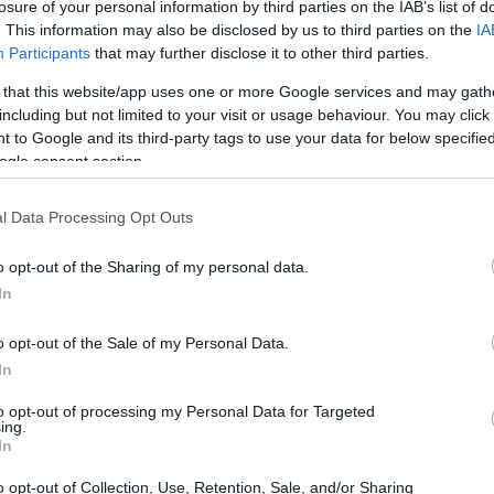
ual de los inversores activos.
losure of your personal information by third parties on the IAB’s list of
. This information may also be disclosed by us to third parties on the
IA
Participants
that may further disclose it to other third parties.
xchanges de criptomonedas en España
 that this website/app uses one or more Google services and may gath
including but not limited to your visit or usage behaviour. You may click 
mplia variedad de plataformas para operar con
 to Google and its third-party tags to use your data for below specifi
ajas y desventajas específicas, adaptadas a diferentes
ogle consent section.
l Data Processing Opt Outs
o opt-out of the Sharing of my personal data.
In
o opt-out of the Sale of my Personal Data.
In
to opt-out of processing my Personal Data for Targeted
ing.
In
o opt-out of Collection, Use, Retention, Sale, and/or Sharing