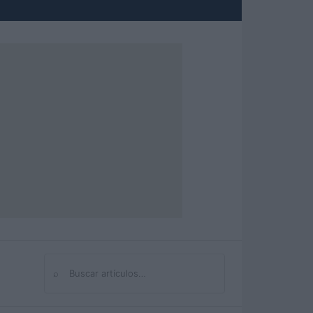
⌕
Buscar