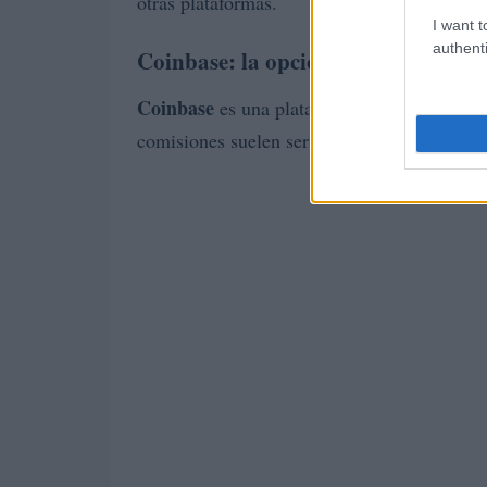
otras plataformas.
I want t
authenti
Coinbase: la opción para principia
Coinbase
es una plataforma intuitiva y fácil
comisiones suelen ser más altas que las de o