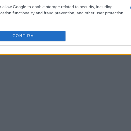
o allow Google to enable storage related to security, including
cation functionality and fraud prevention, and other user protection.
ntes
 de usar, ideal para principiantes. No obstante, sus
CONFIRM
tras plataformas.