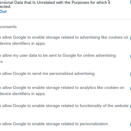
ersonal Data that Is Unrelated with the Purposes for which it
lected.
Out
consents
o allow Google to enable storage related to advertising like cookies on
evice identifiers in apps.
vos
o allow my user data to be sent to Google for online advertising
ot con 0% de comisión
en pares seleccionados, más
s.
 comisiones en futuros. Además, proporciona acceso
to allow Google to send me personalized advertising.
erte en una opción atractiva para traders activos e
o allow Google to enable storage related to analytics like cookies on
evice identifiers in apps.
o allow Google to enable storage related to functionality of the website
seguridad
ción y fuerte enfoque en la
. Sin embargo,
na menor variedad de activos en comparación con
o allow Google to enable storage related to personalization.