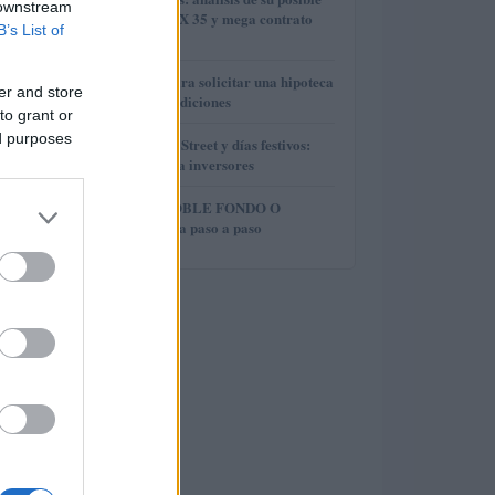
2
 downstream
entrada en el IBEX 35 y mega contrato
B’s List of
con ADNOC
3
Guía definitiva para solicitar una hipoteca
er and store
y mejorar sus condiciones
to grant or
4
ed purposes
Horarios de Wall Street y días festivos:
guía práctica para inversores
5
MODELO DE DOBLE FONDO O
MODELO W: guía paso a paso