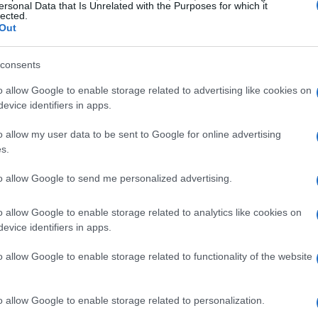
ersonal Data that Is Unrelated with the Purposes for which it
lected.
Out
rensión profunda del mercado en el que está invirtiendo?
consents
ndo o al equipo gestor?
los que invierte el fondo tienen potencial de crecimiento?
o allow Google to enable storage related to advertising like cookies on
r de las inversiones?
evice identifiers in apps.
o allow my user data to be sent to Google for online advertising
s.
 capital depende en gran medida del
equipo gestor
. Es
to allow Google to send me personalized advertising.
ria y habilidades. Algunas preguntas clave son:
o allow Google to enable storage related to analytics like cookies on
evice identifiers in apps.
encia relevante en el sector o mercado objetivo?
s positivos en inversiones anteriores?
o allow Google to enable storage related to functionality of the website
unidades de inversión exclusivas?
a participación significativa en el fondo?
o allow Google to enable storage related to personalization.