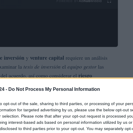
Ad
hub
Media
POWERED BY
e inversión
venture capital
y
requiere un análisis
examinar la
tesis de inversión
el
equipo gestor
las
riesgo
del acuerdo, así como considerar el
24 -
Do Not Process My Personal Information
alquier inversor que busque maximizar su retorno y
to opt-out of the sale, sharing to third parties, or processing of your per
ta un checklist detallado para realizar una evaluación
formation for targeted advertising by us, please use the below opt-out s
r selection. Please note that after your opt-out request is processed y
eing interest-based ads based on personal information utilized by us or
disclosed to third parties prior to your opt-out. You may separately opt-