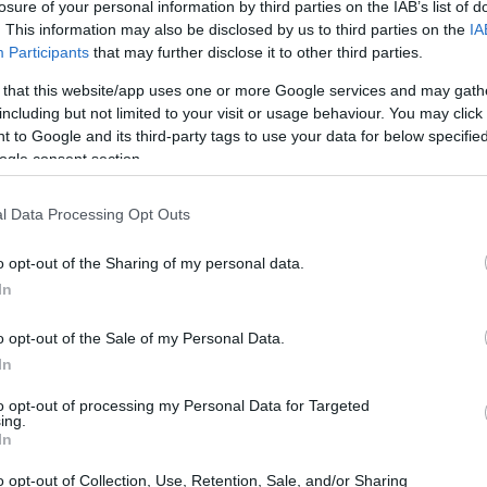
losure of your personal information by third parties on the IAB’s list of
. This information may also be disclosed by us to third parties on the
IA
Participants
that may further disclose it to other third parties.
estrategia de inversión. Debe ser clara, coherente y
 that this website/app uses one or more Google services and may gath
os clave a considerar incluyen:
including but not limited to your visit or usage behaviour. You may click 
 to Google and its third-party tags to use your data for below specifi
ogle consent section.
l Data Processing Opt Outs
o opt-out of the Sharing of my personal data.
In
o opt-out of the Sale of my Personal Data.
In
to opt-out of processing my Personal Data for Targeted
ing.
In
o opt-out of Collection, Use, Retention, Sale, and/or Sharing