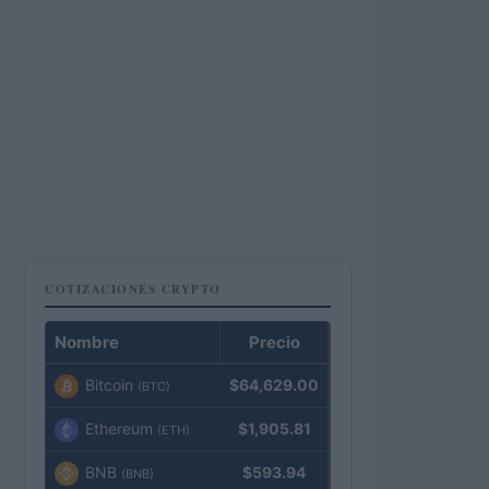
COTIZACIONES CRYPTO
Nombre
Precio
Bitcoin
$64,629.00
(BTC)
Ethereum
$1,905.81
(ETH)
BNB
$593.94
(BNB)