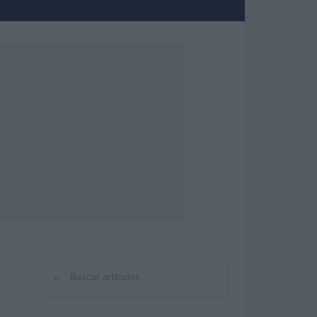
⌕
Buscar