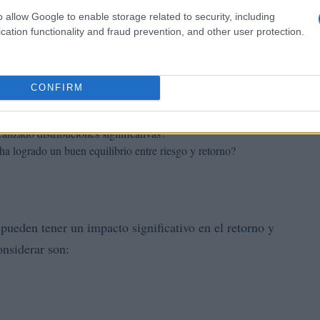
sempeño
o allow Google to enable storage related to security, including
cation functionality and fraud prevention, and other user protection.
 visión clara del rendimiento del fondo. Algunas
CONFIRM
tabilidad de las inversiones a lo largo del tiempo.
a crecido el capital invertido.
alizado distribuciones significativas?
ha logrado un buen equilibrio entre riesgo y retorno?
pueden tener un impacto significativo en el retorno y
onsiderar son: