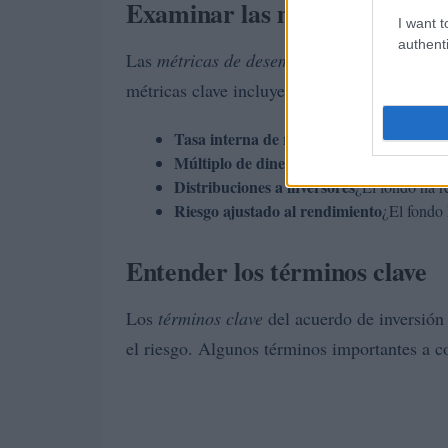
Examinar las métricas de de
I want t
authenti
Las
métricas de desempeño
proporcionan una
métricas clave incluyen:
Tasa interna de retorno (TIR)
Mide la ren
Múltiplo de dinero (MoM)
Indica cuánto h
Distribuciones a inversores
¿El fondo ha re
Riesgo ajustado al rendimiento
¿El fondo 
Entender los términos clave
Los
términos clave
del acuerdo de inversión 
el riesgo. Algunos términos importantes a c