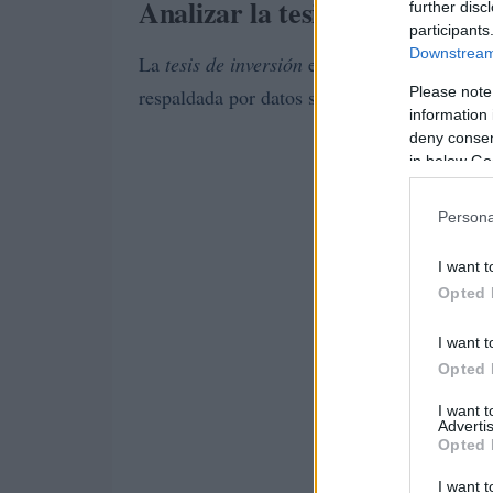
Analizar la tesis de inversión
further disc
participants
Downstream 
La
tesis de inversión
es la base de cualquier 
Please note
respaldada por datos sólidos. Algunos aspect
information 
deny consent
in below Go
Persona
I want t
Opted 
I want t
Opted 
I want 
Advertis
Opted 
I want t