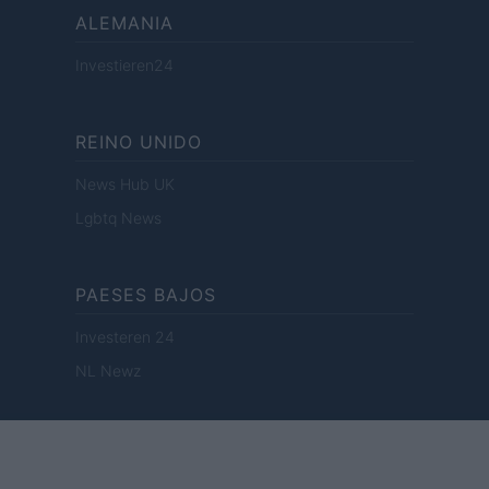
ALEMANIA
Investieren24
REINO UNIDO
News Hub UK
Lgbtq News
PAESES BAJOS
Investeren 24
NL Newz