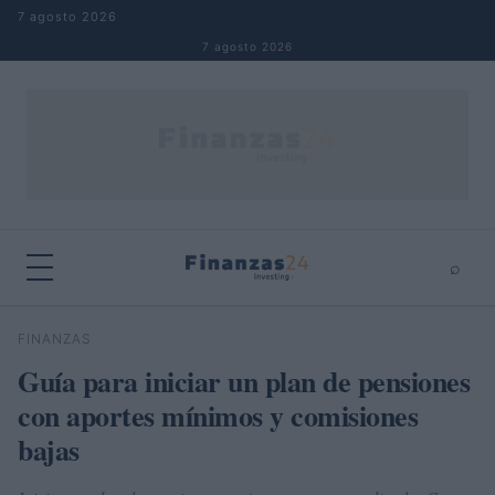
Saltar al contenido
7 agosto 2026
7 agosto 2026
⌕
×
⌕
FINANZAS
Buscar
Guía para iniciar un plan de pensiones
con aportes mínimos y comisiones
bajas