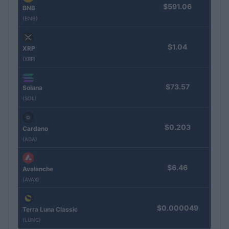
$591.06
BNB
(BNB)
$1.04
XRP
(XRP)
$73.57
Solana
(SOL)
$0.203
Cardano
(ADA)
$6.46
Avalanche
(AVAX)
$0.000049
Terra Luna Classic
(LUNC)