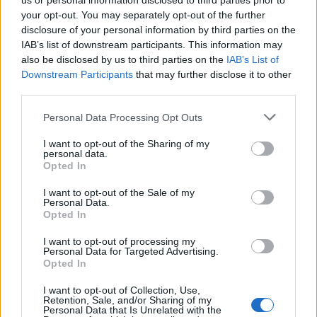
us or personal information disclosed to third parties prior to
your opt-out. You may separately opt-out of the further
disclosure of your personal information by third parties on the
IAB’s list of downstream participants. This information may
also be disclosed by us to third parties on the
IAB’s List of
Downstream Participants
that may further disclose it to other
third parties.
Please note that this website/app uses one or more Google
Personal Data Processing Opt Outs
services and may gather and store information including but
not limited to your visit or usage behaviour. You may click to
I want to opt-out of the Sharing of my
personal data.
grant or deny consent to Google and its third-party tags to
Opted In
use your data for below specified purposes in below Google
consent section.
I want to opt-out of the Sale of my
Personal Data.
Opted In
I want to opt-out of processing my
Personal Data for Targeted Advertising.
Sigue leyendo
Opted In
I want to opt-out of Collection, Use,
Retention, Sale, and/or Sharing of my
FINANZAS
Personal Data that Is Unrelated with the