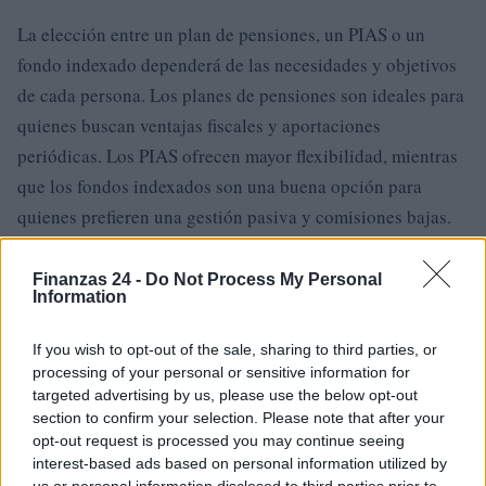
La elección entre un plan de pensiones, un PIAS o un
fondo indexado dependerá de las necesidades y objetivos
de cada persona. Los planes de pensiones son ideales para
quienes buscan ventajas fiscales y aportaciones
periódicas. Los PIAS ofrecen mayor flexibilidad, mientras
que los fondos indexados son una buena opción para
quienes prefieren una gestión pasiva y comisiones bajas.
Finanzas 24 -
Do Not Process My Personal
Information
AUTOR
Lucía Herrera
If you wish to opt-out of the sale, sharing to third parties, or
processing of your personal or sensitive information for
targeted advertising by us, please use the below opt-out
section to confirm your selection. Please note that after your
opt-out request is processed you may continue seeing
interest-based ads based on personal information utilized by