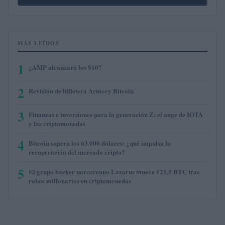
MÁS LEÍDOS
1
¿AMP alcanzará los $10?
2
Revisión de billetera Armory Bitcoin
3
Finanzas e inversiones para la generación Z: el auge de IOTA
y las criptomonedas
4
Bitcoin supera los 63.000 dólares: ¿qué impulsa la
recuperación del mercado cripto?
5
El grupo hacker norcoreano Lazarus mueve 121,5 BTC tras
robos millonarios en criptomonedas