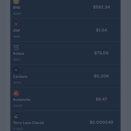
$592.34
BNB
(BNB)
$1.04
XRP
(XRP)
$73.06
Solana
(SOL)
$0.206
Cardano
(ADA)
$6.47
Avalanche
(AVAX)
$0.000049
Terra Luna Classic
(LUNC)