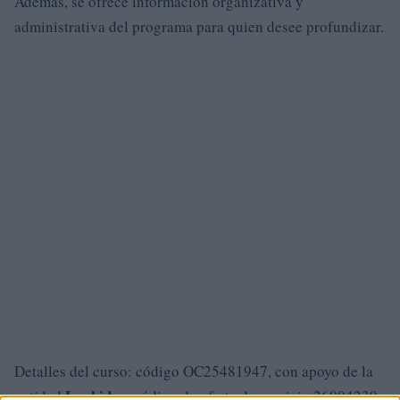
Además, se ofrece información organizativa y
administrativa del programa para quien desee profundizar.
Detalles del curso: código OC25481947, con apoyo de la
Lanbide
entidad
y código de oferta de servicio 26004239.