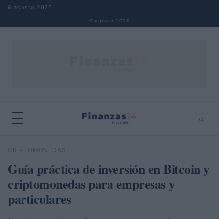
Saltar al contenido
6 agosto 2026
6 agosto 2026
⌕
×
⌕
CRIPTOMONEDAS
Buscar
Guía práctica de inversión en Bitcoin y
criptomonedas para empresas y
particulares