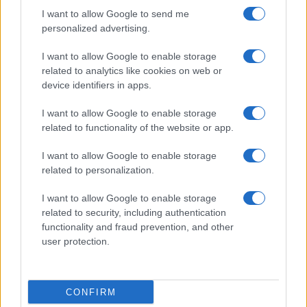
I want to allow Google to send me
personalized advertising.
I want to allow Google to enable storage
related to analytics like cookies on web or
device identifiers in apps.
I want to allow Google to enable storage
related to functionality of the website or app.
I want to allow Google to enable storage
Cadena perpetua para ex oficial de LAPD por robo cripto a
related to personalization.
adolescente
I want to allow Google to enable storage
Diego Martín · 6 Ago 2026
related to security, including authentication
functionality and fraud prevention, and other
CRIPTOMONEDAS
user protection.
CONFIRM