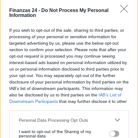
Actualmente hay una persona inscrita y no hay
Finanzas 24 -
Do Not Process My Personal
observaciones registradas (
no hay observaciones_eus
). Si
Information
estás interesado, consulta en el centro organizador para
If you wish to opt-out of the sale, sharing to third parties, or
confirmar fechas, plazas y cualquier información adicional
processing of your personal or sensitive information for
sobre el contenido y la metodología. La recomendación
targeted advertising by us, please use the below opt-out
final es combinar conocimiento técnico, prudencia fiscal y
section to confirm your selection. Please note that after your
opt-out request is processed you may continue seeing
buenas prácticas de seguridad antes de invertir.
interest-based ads based on personal information utilized by
us or personal information disclosed to third parties prior to
your opt-out. You may separately opt-out of the further
disclosure of your personal information by third parties on the
AUTOR
IAB’s list of downstream participants. This information may
Staff
also be disclosed by us to third parties on the
IAB’s List of
Downstream Participants
that may further disclose it to other
third parties.
Please note that this website/app uses one or more Google
Personal Data Processing Opt Outs
services and may gather and store information including but
not limited to your visit or usage behaviour. You may click to
I want to opt-out of the Sharing of my
personal data.