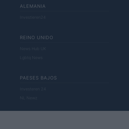
ALEMANIA
Investieren24
REINO UNIDO
News Hub UK
Lgbtq News
PAESES BAJOS
Investeren 24
NL Newz