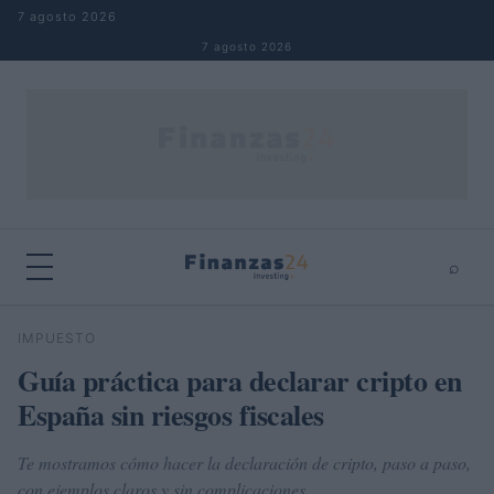
Saltar al contenido
7 agosto 2026
7 agosto 2026
⌕
×
⌕
IMPUESTO
Buscar
Guía práctica para declarar cripto en
España sin riesgos fiscales
Te mostramos cómo hacer la declaración de cripto, paso a paso,
con ejemplos claros y sin complicaciones