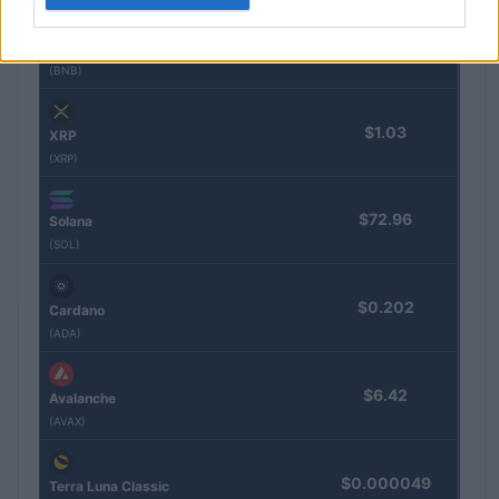
$586.91
BNB
(BNB)
$1.03
XRP
(XRP)
$72.96
Solana
(SOL)
$0.202
Cardano
(ADA)
$6.42
Avalanche
(AVAX)
$0.000049
Terra Luna Classic