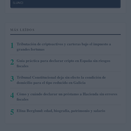
(LUNC)
MÁS LEÍDOS
1
Tributación de criptoactivos y carteras bajo el impuesto a
grandes fortunas
2
Guía práctica para declarar cripto en España sin riesgos
fiscales
3
Tribunal Constitucional deja sin efecto la condición de
domicilio para el tipo reducido en Galicia
4
Cómo y cuándo declarar un préstamo a Hacienda sin errores
fiscales
5
Elina Berglund: edad, biografía, patrimonio y salario