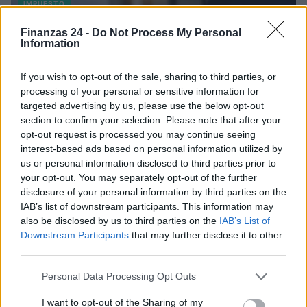
IMPUESTO
Finanzas 24 -
Do Not Process My Personal
Information
If you wish to opt-out of the sale, sharing to third parties, or
processing of your personal or sensitive information for
targeted advertising by us, please use the below opt-out
section to confirm your selection. Please note that after your
opt-out request is processed you may continue seeing
interest-based ads based on personal information utilized by
us or personal information disclosed to third parties prior to
your opt-out. You may separately opt-out of the further
disclosure of your personal information by third parties on the
Tributación de criptoactivos y carteras bajo el impuesto a
grandes fortunas
IAB’s list of downstream participants. This information may
also be disclosed by us to third parties on the
IAB’s List of
Diego Martín · 2 Ago 2026
Downstream Participants
that may further disclose it to other
third parties.
IMPUESTO
Please note that this website/app uses one or more Google
Personal Data Processing Opt Outs
services and may gather and store information including but
not limited to your visit or usage behaviour. You may click to
I want to opt-out of the Sharing of my