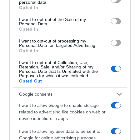
personal data.
grant or deny consent to Google and its third-party tags to
Opted In
use your data for below specified purposes in below Google
consent section.
I want to opt-out of the Sale of my
Personal Data.
Opted In
I want to opt-out of processing my
Personal Data for Targeted Advertising.
Opted In
Cómo identificar y evitar el fraude fiscal: guía completa
I want to opt-out of Collection, Use,
Retention, Sale, and/or Sharing of my
Lucía Herrera · 26 Jul 2026
Personal Data that Is Unrelated with the
Purposes for which it was collected.
Opted Out
IMPUESTO
Google consents
I want to allow Google to enable storage
related to advertising like cookies on web or
device identifiers in apps.
I want to allow my user data to be sent to
Google for online advertising purposes.