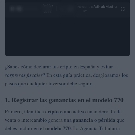
0:29 /
Ad
hub
Media
POWERED
1
/
4
3:19
BY
¿Sabes cómo declarar tus cripto en España y evitar
sorpresas fiscales
? En esta guía práctica, desglosamos los
pasos que cualquier inversor debe seguir.
1. Registrar las ganancias en el modelo 770
cripto
Primero, identifica
como activo financiero. Cada
ganancia
pérdida
venta o intercambio genera una
o
que
modelo 770
debes incluir en el
. La Agencia Tributaria