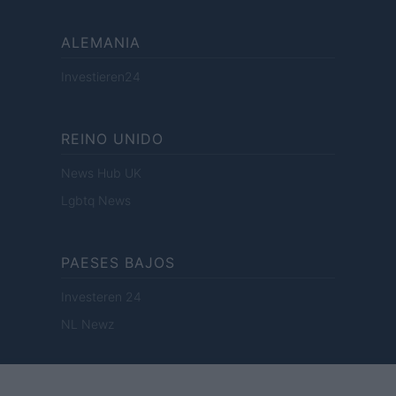
ALEMANIA
Investieren24
REINO UNIDO
News Hub UK
Lgbtq News
PAESES BAJOS
Investeren 24
NL Newz