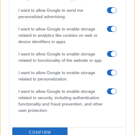
I want to allow Google to send me
personalized advertising.
I want to allow Google to enable storage
Cómo declarar impuestos de criptomonedas y NFT
correctamente
related to analytics like cookies on web or
device identifiers in apps.
Diego Martín · 25 Jul 2026
I want to allow Google to enable storage
related to functionality of the website or app.
COTIZACIONES CRYPTO
I want to allow Google to enable storage
related to personalization.
Nombre
Precio
I want to allow Google to enable storage
related to security, including authentication
$64,360.00
Bitcoin
functionality and fraud prevention, and other
(BTC)
user protection.
$1,903.98
Ethereum
(ETH)
CONFIRM