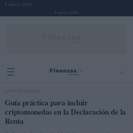
Saltar al contenido
8 agosto 2026
8 agosto 2026
⌕
×
⌕
CRIPTOMONEDAS
Buscar
Guía práctica para incluir
criptomonedas en la Declaración de la
Renta