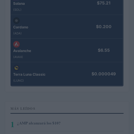
$75.21
Solana
(SOL)
$0.200
Cardano
(ADA)
$6.55
Avalanche
(AVAX)
$0.000049
Terra Luna Classic
(LUNC)
MÁS LEÍDOS
1
¿AMP alcanzará los $10?