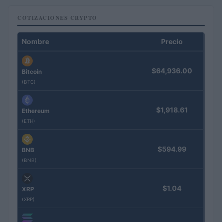
COTIZACIONES CRYPTO
Nombre
Precio
$64,936.00
Bitcoin
(BTC)
$1,918.61
Ethereum
(ETH)
$594.99
BNB
(BNB)
$1.04
XRP
(XRP)