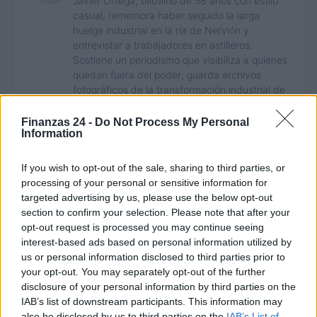
Javier Ortega, bilbaíno de 58 años con estilo
casual, rememora haber seguido la larga
huelga industrial en la ría de Nervión y
entrevistar a trabajadores en astilleros.
Sostiene un periodismo que visibiliza a quienes
quedan fuera del poder; guarda archivos
fotográficos de la transformación industrial de
Euskadi.
Finanzas 24 -
Do Not Process My Personal
Information
If you wish to opt-out of the sale, sharing to third parties, or
processing of your personal or sensitive information for
targeted advertising by us, please use the below opt-out
section to confirm your selection. Please note that after your
opt-out request is processed you may continue seeing
interest-based ads based on personal information utilized by
us or personal information disclosed to third parties prior to
your opt-out. You may separately opt-out of the further
disclosure of your personal information by third parties on the
IAB’s list of downstream participants. This information may
also be disclosed by us to third parties on the
IAB’s List of