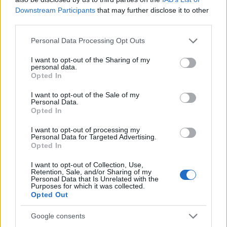
Downstream Participants
that may further disclose it to other
third parties.
Please note that this website/app uses one or more Google
Personal Data Processing Opt Outs
services and may gather and store information including but
not limited to your visit or usage behaviour. You may click to
I want to opt-out of the Sharing of my
personal data.
grant or deny consent to Google and its third-party tags to
Opted In
use your data for below specified purposes in below Google
consent section.
I want to opt-out of the Sale of my
Personal Data.
Sigue leyendo
Opted In
I want to opt-out of processing my
CRIPTOMONEDAS
Personal Data for Targeted Advertising.
Opted In
I want to opt-out of Collection, Use,
Retention, Sale, and/or Sharing of my
Personal Data that Is Unrelated with the
Purposes for which it was collected.
Opted Out
Google consents