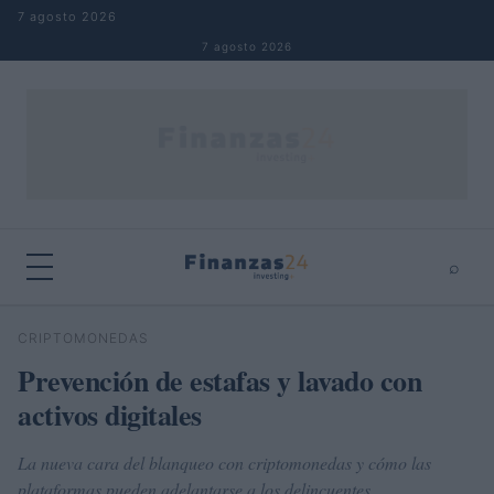
Saltar al contenido
7 agosto 2026
7 agosto 2026
⌕
×
⌕
CRIPTOMONEDAS
Buscar
Prevención de estafas y lavado con
activos digitales
La nueva cara del blanqueo con criptomonedas y cómo las
plataformas pueden adelantarse a los delincuentes