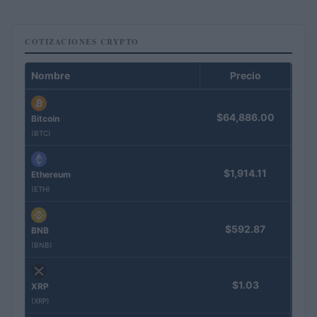
COTIZACIONES CRYPTO
Nombre
Precio
$64,886.00
Bitcoin
(BTC)
$1,914.11
Ethereum
(ETH)
$592.87
BNB
(BNB)
$1.03
XRP
(XRP)