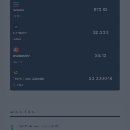
$73.83
Solana
(SOL)
$0.200
Cardano
(ADA)
$6.42
Avalanche
(AVAX)
$0.000049
Terra Luna Classic
(LUNC)
MÁS LEÍDOS
1
¿AMP alcanzará los $10?