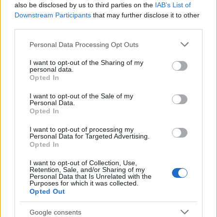
also be disclosed by us to third parties on the
IAB’s List of
Downstream Participants
that may further disclose it to other
third parties.
Please note that this website/app uses one or more Google
Personal Data Processing Opt Outs
services and may gather and store information including but
not limited to your visit or usage behaviour. You may click to
I want to opt-out of the Sharing of my
personal data.
grant or deny consent to Google and its third-party tags to
Opted In
use your data for below specified purposes in below Google
consent section.
I want to opt-out of the Sale of my
Personal Data.
Sigue leyendo
Opted In
I want to opt-out of processing my
Personal Data for Targeted Advertising.
CRIPTOMONEDAS
Opted In
I want to opt-out of Collection, Use,
Retention, Sale, and/or Sharing of my
Personal Data that Is Unrelated with the
Purposes for which it was collected.
Opted Out
Google consents