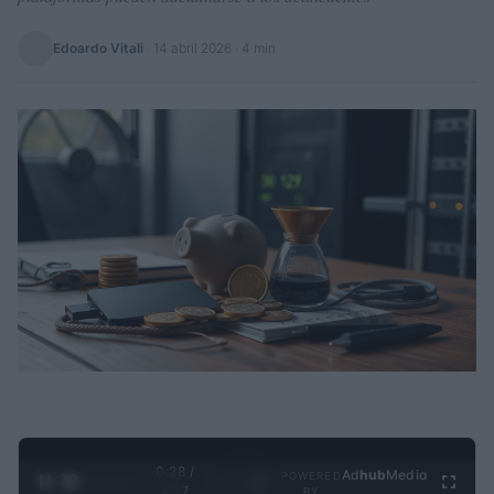
Edoardo Vitali
·
14 abril 2026
· 4 min
0:29 /
Ad
hub
Media
POWERED
1
/
4
4:27
BY