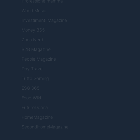
Professione mamma
World Music
Investimenti Magazine
Money 365
Zona Nerd
B2B Magazine
People Magazine
Day Travel
Tutto Gaming
ESG 365
Food Wiki
FuturoDonna
HomeMagazine
SecondHomeMagazine