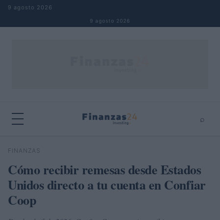
Saltar al contenido
9 agosto 2026
9 agosto 2026
⌕
×
⌕
FINANZAS
Buscar
Cómo recibir remesas desde Estados
Unidos directo a tu cuenta en Confiar
Coop