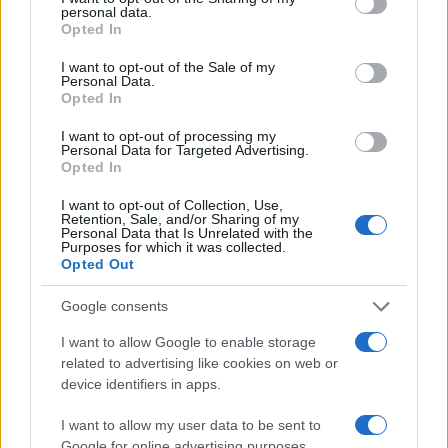
personal data.
FINANZAS
grant or deny consent to Google and its third-party tags to
Opted In
use your data for below specified purposes in below Google
consent section.
I want to opt-out of the Sale of my
Personal Data.
Opted In
I want to opt-out of processing my
Personal Data for Targeted Advertising.
Opted In
I want to opt-out of Collection, Use,
Retention, Sale, and/or Sharing of my
Personal Data that Is Unrelated with the
Purposes for which it was collected.
Opted Out
Identifica y elimina suscripciones, fees y compras impulsivas
Google consents
Marta Ruiz · 8 Ago 2026
I want to allow Google to enable storage
related to advertising like cookies on web or
FINANZAS
device identifiers in apps.
I want to allow my user data to be sent to
Google for online advertising purposes.