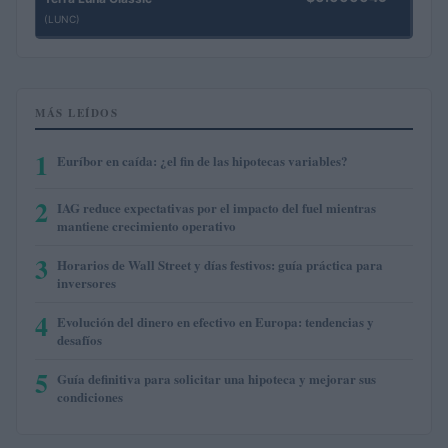
(LUNC)
MÁS LEÍDOS
1
Euríbor en caída: ¿el fin de las hipotecas variables?
2
IAG reduce expectativas por el impacto del fuel mientras
mantiene crecimiento operativo
3
Horarios de Wall Street y días festivos: guía práctica para
inversores
4
Evolución del dinero en efectivo en Europa: tendencias y
desafíos
5
Guía definitiva para solicitar una hipoteca y mejorar sus
condiciones