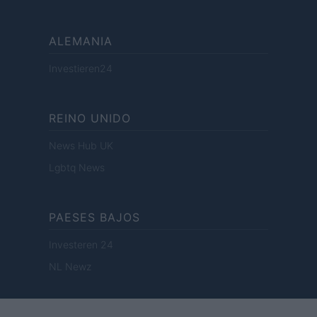
ALEMANIA
Investieren24
REINO UNIDO
News Hub UK
Lgbtq News
PAESES BAJOS
Investeren 24
NL Newz