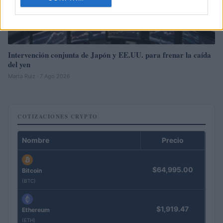
Intervención conjunta de Japón y EE.UU. para frenar la caída
del yen
Marta Ruiz · 7 Ago 2026
COTIZACIONES CRYPTO
Nombre
Precio
$64,995.00
Bitcoin
(BTC)
$1,919.47
Ethereum
(ETH)