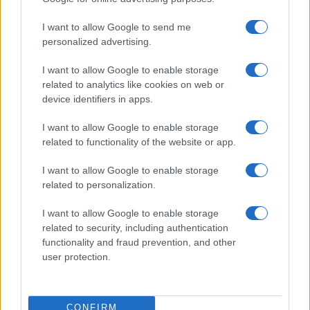
I want to allow Google to send me
personalized advertising.
I want to allow Google to enable storage
related to analytics like cookies on web or
device identifiers in apps.
I want to allow Google to enable storage
Cómo la crisis de refino está afectando los precios de la
related to functionality of the website or app.
gasolina y el diésel
Lucía Herrera · 7 Ago 2026
I want to allow Google to enable storage
related to personalization.
FINANZAS
I want to allow Google to enable storage
related to security, including authentication
functionality and fraud prevention, and other
user protection.
CONFIRM