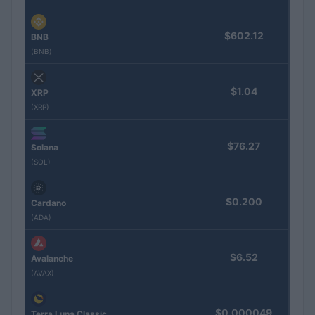
$602.12
BNB
(BNB)
$1.04
XRP
(XRP)
$76.27
Solana
(SOL)
$0.200
Cardano
(ADA)
$6.52
Avalanche
(AVAX)
$0.000049
Terra Luna Classic