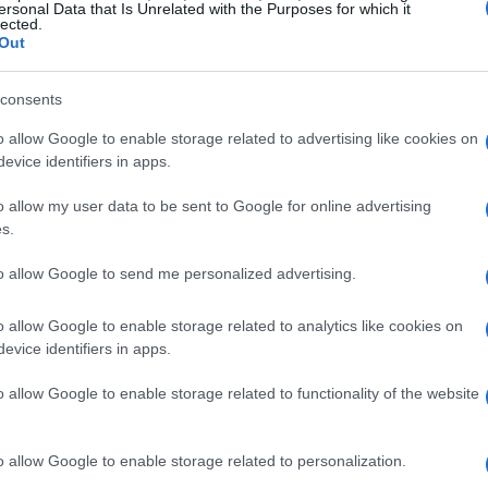
cuantías
ersonal Data that Is Unrelated with the Purposes for which it
lected.
Accede a la convocatoria telemática para empresas que
Out
recibieron el premio emprendedor del mes y conoce
requisitos, importes y fechas
consents
Roberta Tagliabue · 5 Abr 2026
o allow Google to enable storage related to advertising like cookies on
evice identifiers in apps.
o allow my user data to be sent to Google for online advertising
s.
to allow Google to send me personalized advertising.
o allow Google to enable storage related to analytics like cookies on
evice identifiers in apps.
o allow Google to enable storage related to functionality of the website
o allow Google to enable storage related to personalization.