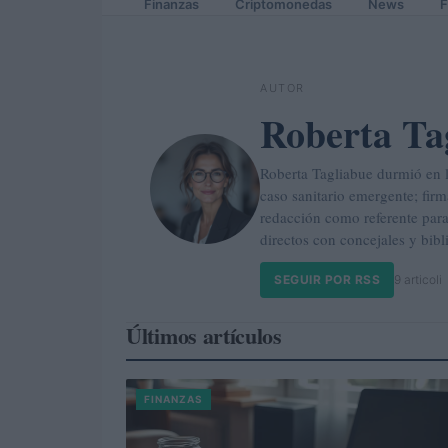
Finanzas
Criptomonedas
News
F
AUTOR
Roberta Ta
Roberta Tagliabue durmió en l
caso sanitario emergente; firm
redacción como referente par
directos con concejales y bibl
SEGUIR POR RSS
9 articoli
Últimos artículos
FINANZAS