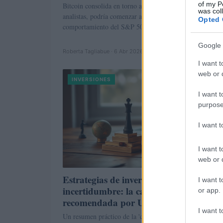
of my P
Bitcoin consolida en torno a 70.000 dólares y, según
was col
analistas, podría comenzar a desacoplarse del
Opted 
comportamiento del S&P 500; niveles de soporte…
Google 
Roberta Tagliabue · 6 Abr 2026
I want t
web or d
INVERSIONES
I want t
purpose
I want 
I want t
web or d
Estrategias de inversión ante la
I want t
incertidumbre: la cartera de guerra
or app.
recomendada por UBS
I want t
Un resumen práctico de la 'cartera de guerra' de UBS: