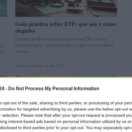
Guía práctica sobre ETF: qué son y cómo
elegirlos
Entiende en términos prácticos qué es un ETF, cómo se
replica un índice, qué gastos esperar y qué errores evitar al
as
invertir…
 la
Roberta Tagliabue · 11 Abr 2026
FINANZAS
24 -
Do Not Process My Personal Information
to opt-out of the sale, sharing to third parties, or processing of your per
formation for targeted advertising by us, please use the below opt-out s
r selection. Please note that after your opt-out request is processed y
eing interest-based ads based on personal information utilized by us or
disclosed to third parties prior to your opt-out. You may separately opt-