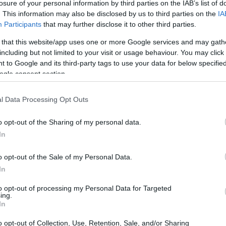
losure of your personal information by third parties on the IAB’s list of
. This information may also be disclosed by us to third parties on the
IA
Por qué la OCDE exhorta a eliminar los
Participants
that may further disclose it to other third parties.
subsidios energéticos universales
La OCDE considera insostenibles los recortes fiscales
 that this website/app uses one or more Google services and may gath
generalizados a los combustibles y recomienda limitar y
including but not limited to your visit or usage behaviour. You may click 
orientar el apoyo para evitar riesgos fiscales…
 to Google and its third-party tags to use your data for below specifi
ogle consent section.
Roberta Tagliabue · 9 Abr 2026
l Data Processing Opt Outs
FINANCIACIÓN
o opt-out of the Sharing of my personal data.
In
o opt-out of the Sale of my Personal Data.
In
to opt-out of processing my Personal Data for Targeted
ing.
Convocatoria premios INFO
In
emprendedor 2026: bases, plazos y
o opt-out of Collection, Use, Retention, Sale, and/or Sharing