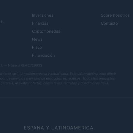
SECCIONES
MAGAZINE
Inversiones
Sobre nosotros
s.
Finanzas
Contacto
Criptomonedas
News
Fisco
Financiación
.r.l. — Número REA 2729933
ener su información precisa y actualizada. Esta información puede diferir
eedor de servicios o un sitio de productos específicos. Todos los productos
garantía. Al evaluar ofertas, consulte los Términos y Condiciones de la
ESPANA Y LATINOAMERICA