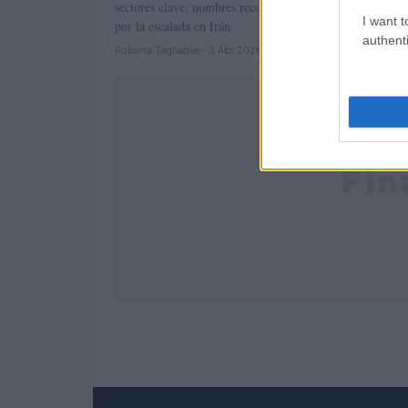
sectores clave, nombres recomendados y riesgos asociad
I want t
por la escalada en Irán
authenti
Roberta Tagliabue · 3 Abr 2026