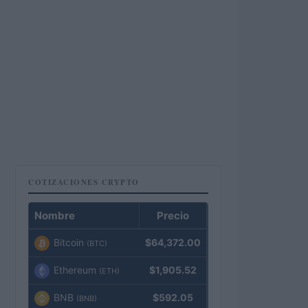
COTIZACIONES CRYPTO
Nombre
Precio
Bitcoin
$64,372.00
(BTC)
Ethereum
$1,905.52
(ETH)
BNB
$592.05
(BNB)