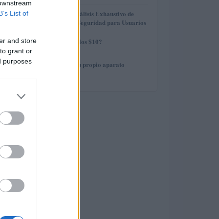
 downstream
3
Gana Crédito: Análisis Exhaustivo de
B’s List of
Funcionalidad y Seguridad para Usuarios
4
er and store
¿AMP alcanzará los $10?
to grant or
ed purposes
5
Cómo construir tu propio aparato
electrónico