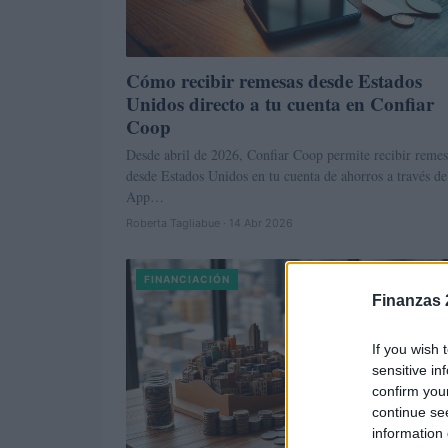
Cómo recibir remesas desde Estados
Unidos directo a tu cuenta en Confiar
Coop
Desde abril de 2026, Confiar Coop permite recibir remes
desde Estados Unidos en tu cuenta de ahorros a través de
App…
Roberta Tagliabue · 14 Abr 2026
FINANCIACIÓN
Finanzas 
If you wish 
sensitive in
confirm you
continue se
information 