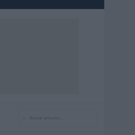
⌕
Buscar