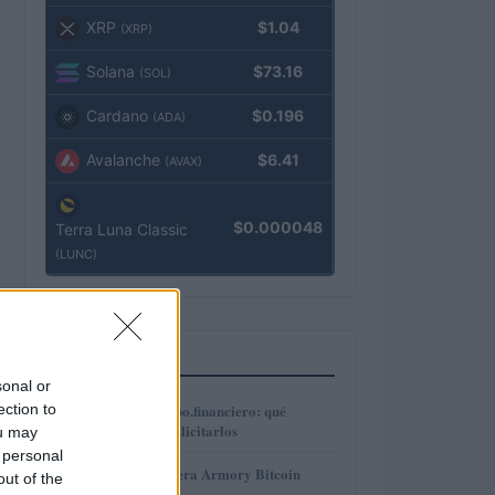
XRP
$1.04
(XRP)
Solana
$73.16
(SOL)
Cardano
$0.196
(ADA)
Avalanche
$6.41
(AVAX)
$0.000048
Terra Luna Classic
(LUNC)
MÁS LEÍDOS
sonal or
1
ection to
Préstamos en Kubo.financiero: qué
ofrecen y cómo solicitarlos
ou may
 personal
2
Revisión de billetera Armory Bitcoin
out of the