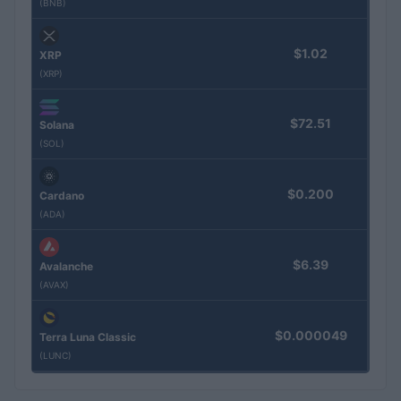
(BNB)
$1.02
XRP
(XRP)
$72.51
Solana
(SOL)
$0.200
Cardano
(ADA)
$6.39
Avalanche
(AVAX)
$0.000049
Terra Luna Classic
(LUNC)