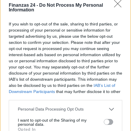
Finanzas 24 -
Do Not Process My Personal
Information
AUTOR
If you wish to opt-out of the sale, sharing to third parties, or
Roberta Tagliabue
processing of your personal or sensitive information for
targeted advertising by us, please use the below opt-out
Roberta Tagliabue durmió en la sala de espera
section to confirm your selection. Please note that after your
del hospital San Martino para seguir un caso
opt-out request is processed you may continue seeing
sanitario emergente; firma reportajes y
interest-based ads based on personal information utilized by
coordina dossiers de verificación en la
us or personal information disclosed to third parties prior to
redacción como referente para Génova.
your opt-out. You may separately opt-out of the further
Nacida en Sampierdarena, mantiene
disclosure of your personal information by third parties on the
contactos directos con concejales y
IAB’s list of downstream participants. This information may
bibliotecas municipales.
also be disclosed by us to third parties on the
IAB’s List of
Downstream Participants
that may further disclose it to other
third parties.
Please note that this website/app uses one or more Google
Personal Data Processing Opt Outs
services and may gather and store information including but
not limited to your visit or usage behaviour. You may click to
I want to opt-out of the Sharing of my
personal data.
grant or deny consent to Google and its third-party tags to
Opted In