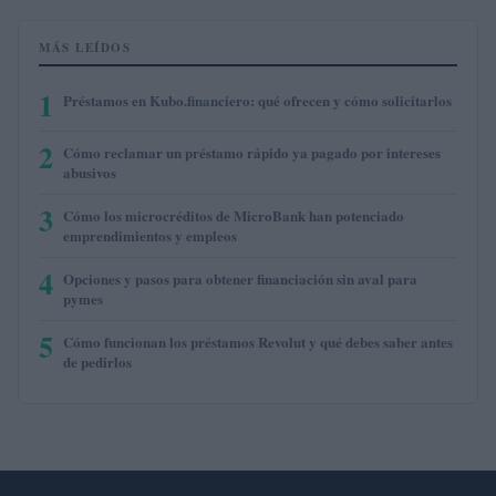
MÁS LEÍDOS
1
Préstamos en Kubo.financiero: qué ofrecen y cómo solicitarlos
2
Cómo reclamar un préstamo rápido ya pagado por intereses
abusivos
3
Cómo los microcréditos de MicroBank han potenciado
emprendimientos y empleos
4
Opciones y pasos para obtener financiación sin aval para
pymes
5
Cómo funcionan los préstamos Revolut y qué debes saber antes
de pedirlos