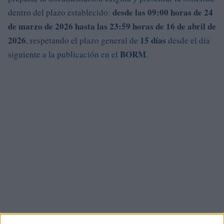
desde las 09:00 horas de 24
dentro del plazo establecido:
de marzo de 2026 hasta las 23:59 horas de 16 de abril de
2026
15 días
, respetando el plazo general de
desde el día
BORM
siguiente a la publicación en el
.