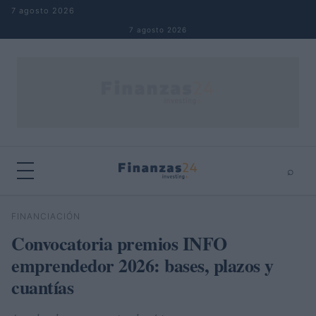
Saltar al contenido
7 agosto 2026
7 agosto 2026
⌕
×
⌕
FINANCIACIÓN
Buscar
Convocatoria premios INFO
emprendedor 2026: bases, plazos y
cuantías