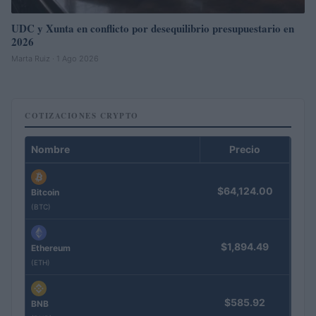
UDC y Xunta en conflicto por desequilibrio presupuestario en
2026
Marta Ruiz · 1 Ago 2026
COTIZACIONES CRYPTO
Nombre
Precio
$64,124.00
Bitcoin
(BTC)
$1,894.49
Ethereum
(ETH)
$585.92
BNB