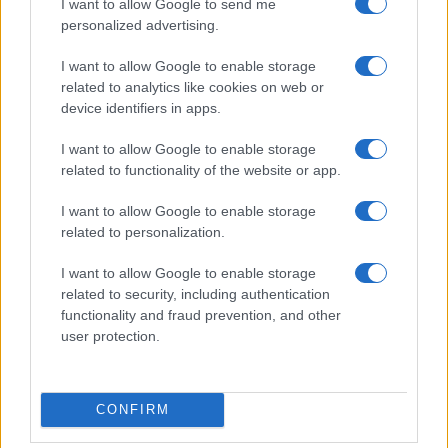
I want to allow Google to send me
personalized advertising.
I want to allow Google to enable storage
related to analytics like cookies on web or
device identifiers in apps.
I want to allow Google to enable storage
related to functionality of the website or app.
I want to allow Google to enable storage
Fondos europeos impulsan crecimiento laboral y económico en
related to personalization.
el País Vasco
Marta Ruiz · 3 Ago 2026
I want to allow Google to enable storage
related to security, including authentication
FINANCIACIÓN
functionality and fraud prevention, and other
user protection.
CONFIRM