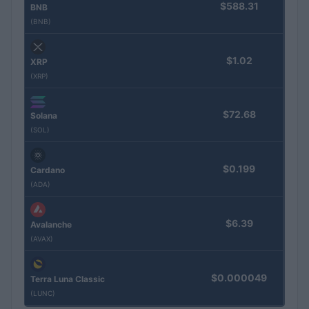
$588.31
BNB
(BNB)
$1.02
XRP
(XRP)
$72.68
Solana
(SOL)
$0.199
Cardano
(ADA)
$6.39
Avalanche
(AVAX)
$0.000049
Terra Luna Classic
(LUNC)