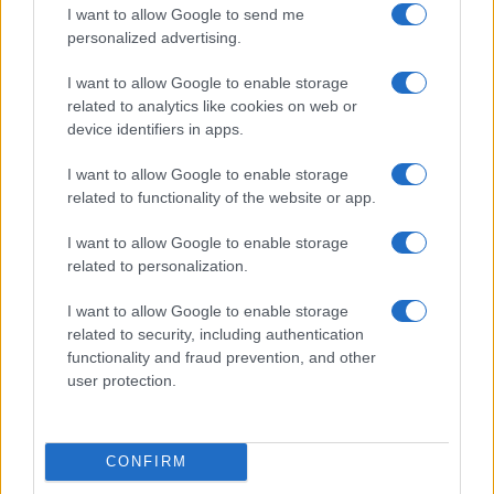
I want to allow Google to send me
personalized advertising.
I want to allow Google to enable storage
related to analytics like cookies on web or
device identifiers in apps.
I want to allow Google to enable storage
La Reserva Federal aprueba la adquisición de Webster Bank
related to functionality of the website or app.
por parte de Banco Santander
Marta Ruiz · 5 Ago 2026
I want to allow Google to enable storage
related to personalization.
FINANZAS
I want to allow Google to enable storage
related to security, including authentication
functionality and fraud prevention, and other
user protection.
CONFIRM