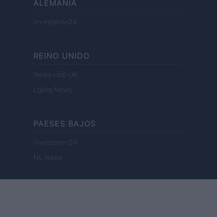
ALEMANIA
Investieren24
REINO UNIDO
News Hub UK
Lgbtq News
PAESES BAJOS
Investeren 24
NL Newz