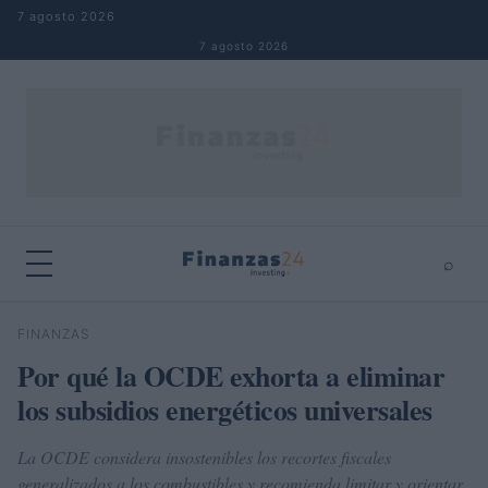
Saltar al contenido
7 agosto 2026
7 agosto 2026
⌕
×
⌕
FINANZAS
Buscar
Por qué la OCDE exhorta a eliminar
los subsidios energéticos universales
La OCDE considera insostenibles los recortes fiscales
generalizados a los combustibles y recomienda limitar y orientar