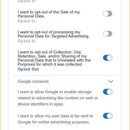
Opted In
use your data for below specified purposes in below Google
consent section.
I want to opt-out of the Sale of my
Personal Data.
Opted In
I want to opt-out of processing my
Personal Data for Targeted Advertising.
Opted In
I want to opt-out of Collection, Use,
Retention, Sale, and/or Sharing of my
Personal Data that Is Unrelated with the
Purposes for which it was collected.
Opted Out
El empresario José Elías analiza el mercado inmobiliario y sus
consecuencias en la jubilación
Google consents
Marta Ruiz · 5 Ago 2026
I want to allow Google to enable storage
related to advertising like cookies on web or
FINANZAS
device identifiers in apps.
I want to allow my user data to be sent to
Google for online advertising purposes.