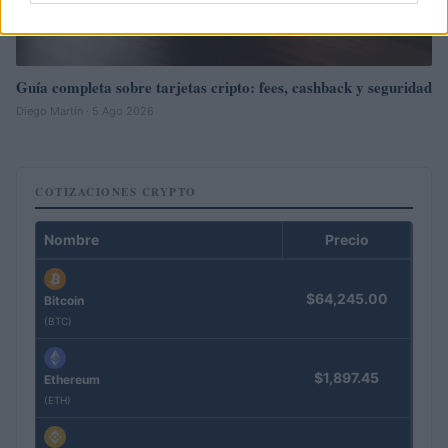
Guía completa sobre tarjetas cripto: fees, cashback y seguridad
Diego Martín · 5 Ago 2026
COTIZACIONES CRYPTO
Nombre
Precio
$64,245.00
Bitcoin
(BTC)
$1,897.45
Ethereum
(ETH)