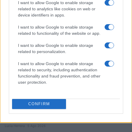
I want to allow Google to enable storage
Diferencias entre análisis técnico y fundamental: cuándo
related to analytics like cookies on web or
aplicar cada método
device identifiers in apps.
Marta Ruiz · 6 Ago 2026
I want to allow Google to enable storage
INVERSIONES
related to functionality of the website or app.
I want to allow Google to enable storage
related to personalization.
I want to allow Google to enable storage
related to security, including authentication
functionality and fraud prevention, and other
user protection.
CONFIRM
Cómo aplicar un framework minimalista para gestionar
inversiones
Lucía Herrera · 5 Ago 2026