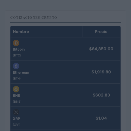
COTIZACIONES CRYPTO
Nombre
Precio
$64,850.00
Bitcoin
(BTC)
$1,919.80
Ethereum
(ETH)
$602.83
BNB
(BNB)
$1.04
XRP
(XRP)