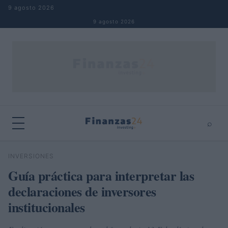
Saltar al contenido
9 agosto 2026
9 agosto 2026
⌕
×
⌕
INVERSIONES
Buscar
Guía práctica para interpretar las
declaraciones de inversores
institucionales