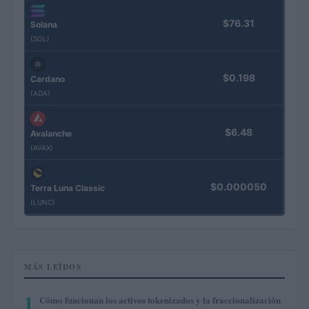
$76.31
Solana
(SOL)
$0.198
Cardano
(ADA)
$6.48
Avalanche
(AVAX)
$0.000050
Terra Luna Classic
(LUNC)
MÁS LEÍDOS
1
Cómo funcionan los activos tokenizados y la fraccionalización