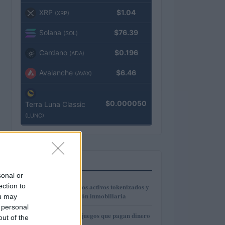
XRP
$1.04
(XRP)
Solana
$76.39
(SOL)
Cardano
$0.196
(ADA)
Avalanche
$6.46
(AVAX)
$0.000050
Terra Luna Classic
(LUNC)
MÁS LEÍDOS
sonal or
1
ection to
Cómo funcionan los activos tokenizados y
la fraccionalización inmobiliaria
ou may
 personal
2
6 aplicaciones de juegos que pagan dinero
out of the
real