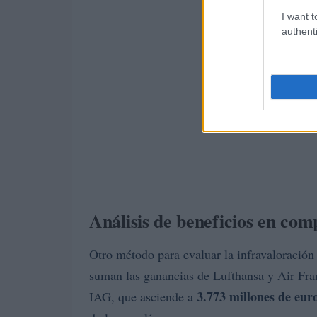
I want t
authenti
Análisis de beneficios en co
Otro método para evaluar la infravaloración
suman las ganancias de Lufthansa y Air Fr
3.773 millones de eur
IAG, que asciende a