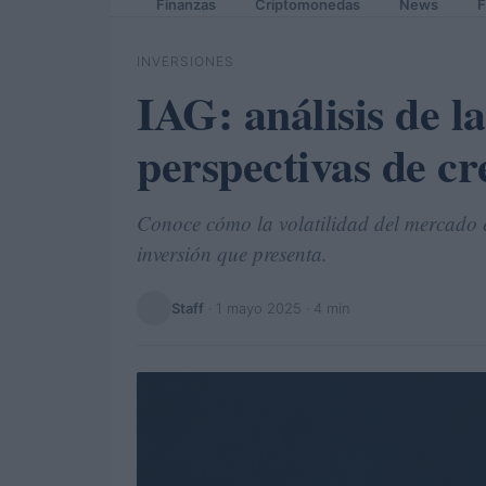
Finanzas
Criptomonedas
News
F
INVERSIONES
IAG: análisis de la
perspectivas de c
Conoce cómo la volatilidad del mercado e
inversión que presenta.
Staff
·
1 mayo 2025
· 4 min