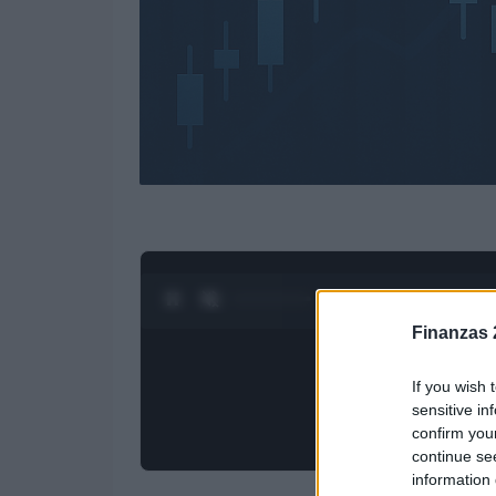
0:28 / 3:55
1
/
4
Finanzas 
If you wish 
sensitive in
confirm you
continue se
information 