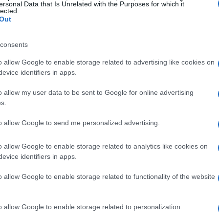
ble y la continuidad en la tendencia de ingresos
ersonal Data that Is Unrelated with the Purposes for which it
lected.
año anterior. Según las proyecciones de JP Morgan,
Out
 y ofrecer un soporte significativo al valor de IAG.
consents
nfravaloración de IAG
o allow Google to enable storage related to advertising like cookies on
evice identifiers in apps.
sten varios gráficos que demuestran la posible
o allow my user data to be sent to Google for online advertising
EV/EBIT
fico ilustra la ratio
, que relaciona el valor
s.
4,5 veces
mostrando que IAG cotiza alrededor de
esta
to allow Google to send me personalized advertising.
en comparación con Lufthansa y Air France-KLM. Esto
a pagar casi el doble por acciones de sus competidores
o allow Google to enable storage related to analytics like cookies on
evice identifiers in apps.
io.
o allow Google to enable storage related to functionality of the website
o allow Google to enable storage related to personalization.