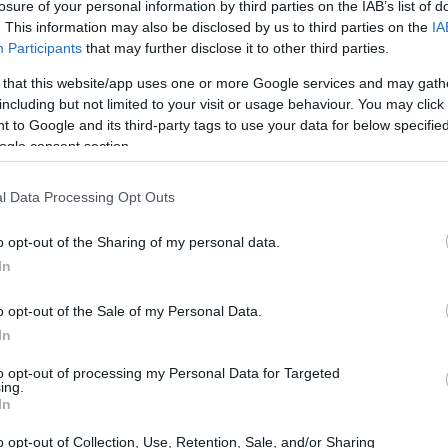
losure of your personal information by third parties on the IAB’s list of
 su impacto en IAG
. This information may also be disclosed by us to third parties on the
IA
Participants
that may further disclose it to other third parties.
volatilidad
on una significativa
debido a las políticas
 that this website/app uses one or more Google services and may gath
 que ha afectado de manera directa a International
including but not limited to your visit or usage behaviour. You may click 
 to Google and its third-party tags to use your data for below specifi
iones de la compañía han visto un descenso notable,
ogle consent section.
endencia no solo ha impactado a IAG, sino que también
erolíneas europeas. Sin embargo, a pesar de esta
l Data Processing Opt Outs
 confianza en el grupo aéreo dirigido por Luis Gallego,
o opt-out of the Sharing of my personal data.
 lo que representa un potencial de crecimiento superior
In
o opt-out of the Sale of my Personal Data.
In
ectativas
to opt-out of processing my Personal Data for Targeted
ing.
9 de mayo
sus resultados trimestrales el próximo
. A
In
s, se espera que los resultados sean sólidos, impulsados
o opt-out of Collection, Use, Retention, Sale, and/or Sharing