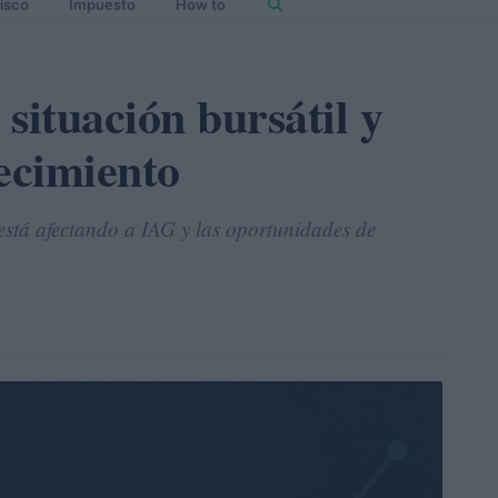
isco
Impuesto
How to
 situación bursátil y
recimiento
stá afectando a IAG y las oportunidades de