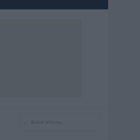
⌕
Buscar