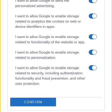
I want to allow Google to send me
personalized advertising.
I want to allow Google to enable storage
related to analytics like cookies on web or
device identifiers in apps.
I want to allow Google to enable storage
related to functionality of the website or app.
I want to allow Google to enable storage
Cotización de criptomonedas: evolución y perspectivas en 2026
related to personalization.
Diego Martín · 8 Ago 2026
I want to allow Google to enable storage
related to security, including authentication
CRIPTOMONEDAS
functionality and fraud prevention, and other
user protection.
CONFIRM