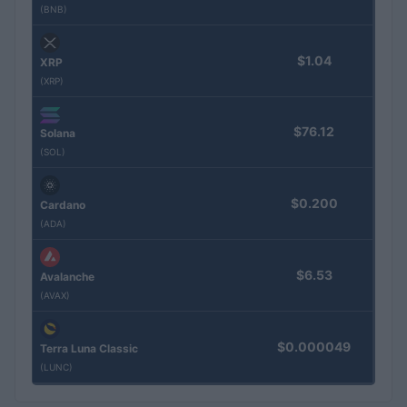
(BNB)
$1.04
XRP
(XRP)
$76.12
Solana
(SOL)
$0.200
Cardano
(ADA)
$6.53
Avalanche
(AVAX)
$0.000049
Terra Luna Classic
(LUNC)