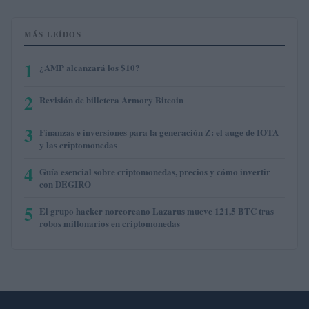
MÁS LEÍDOS
1
¿AMP alcanzará los $10?
2
Revisión de billetera Armory Bitcoin
3
Finanzas e inversiones para la generación Z: el auge de IOTA
y las criptomonedas
4
Guía esencial sobre criptomonedas, precios y cómo invertir
con DEGIRO
5
El grupo hacker norcoreano Lazarus mueve 121,5 BTC tras
robos millonarios en criptomonedas