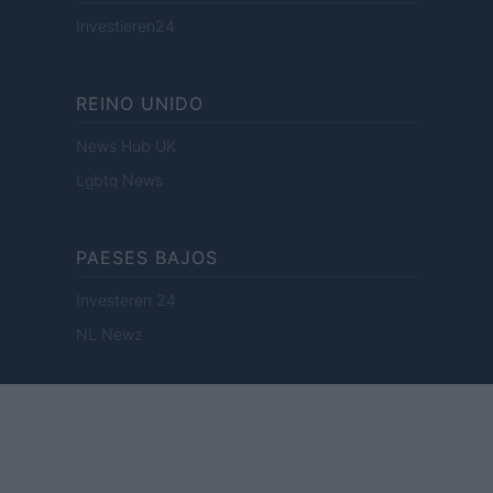
Investieren24
REINO UNIDO
News Hub UK
Lgbtq News
PAESES BAJOS
Investeren 24
NL Newz