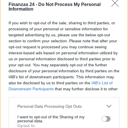
Finanzas 24 -
Do Not Process My Personal
Information
If you wish to opt-out of the sale, sharing to third parties, or
AUTOR
María Vázquez
processing of your personal or sensitive information for
targeted advertising by us, please use the below opt-out
María Vázquez, zaragozana de 38 años con
section to confirm your selection. Please note that after your
gafas y mirada analítica, rememora haber
opt-out request is processed you may continue seeing
cubierto la crecida del Ebro en 2015 desde la
interest-based ads based on personal information utilized by
ribera del Actur. Afirma la necesidad de rigor y
us or personal information disclosed to third parties prior to
contexto en cada pieza; es licenciada en
your opt-out. You may separately opt-out of the further
Historia por la Universidad de Zaragoza y
disclosure of your personal information by third parties on the
mantiene una columna semanal sobre vida
IAB’s list of downstream participants. This information may
urbana y políticas públicas.
also be disclosed by us to third parties on the
IAB’s List of
Downstream Participants
that may further disclose it to other
third parties.
Please note that this website/app uses one or more Google
Personal Data Processing Opt Outs
services and may gather and store information including but
not limited to your visit or usage behaviour. You may click to
I want to opt-out of the Sharing of my
personal data.
grant or deny consent to Google and its third-party tags to
Opted In