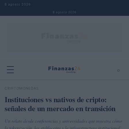
Saltar al contenido
8 agosto 2026
8 agosto 2026
⌕
×
⌕
CRIPTOMONEDAS
Buscar
Instituciones vs nativos de cripto:
señales de un mercado en transición
Un relato desde conferencias y universidades que muestra cómo
la tokenización, las stablecoins y la infraestructura institucional