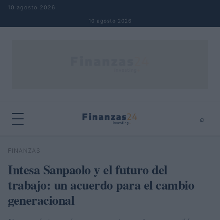
Saltar al contenido
10 agosto 2026
10 agosto 2026
⌕
×
⌕
FINANZAS
Buscar
Intesa Sanpaolo y el futuro del
trabajo: un acuerdo para el cambio
generacional