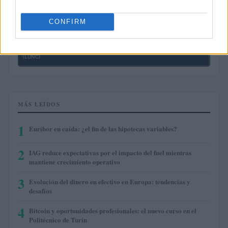
$6.53
Avalanche
(AVAX)
CONFIRM
$0.000050
Terra Luna Classic
(LUNC)
MÁS LEÍDOS
1
Euríbor en caída: ¿el fin de las hipotecas variables?
2
IAG reduce expectativas por el impacto del fuel mientras
mantiene crecimiento operativo
3
Evolución del dinero en efectivo en Europa: tendencias y
desafíos
4
Bitcoin y oportunidades profesionales: el nuevo curso en el
Politécnico de Turín