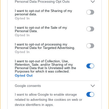
Please note that this website/app uses one or more Google
Personal Data Processing Opt Outs
services and may gather and store information including but
not limited to your visit or usage behaviour. You may click to
I want to opt-out of the Sharing of my
personal data.
grant or deny consent to Google and its third-party tags to
Opted In
use your data for below specified purposes in below Google
consent section.
I want to opt-out of the Sale of my
Personal Data.
Opted In
I want to opt-out of processing my
Personal Data for Targeted Advertising.
Cómo la crisis de refino está afectando los precios de la
Opted In
gasolina y el diésel
Lucía Herrera · 7 Ago 2026
I want to opt-out of Collection, Use,
Retention, Sale, and/or Sharing of my
Personal Data that Is Unrelated with the
Purposes for which it was collected.
Opted Out
COTIZACIONES CRYPTO
Google consents
Nombre
Precio
I want to allow Google to enable storage
related to advertising like cookies on web or
device identifiers in apps.
$65,260.00
Bitcoin