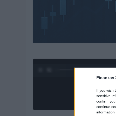
0:28 / 3:09
1
/
4
Finanzas 
If you wish 
sensitive in
confirm you
continue se
information 