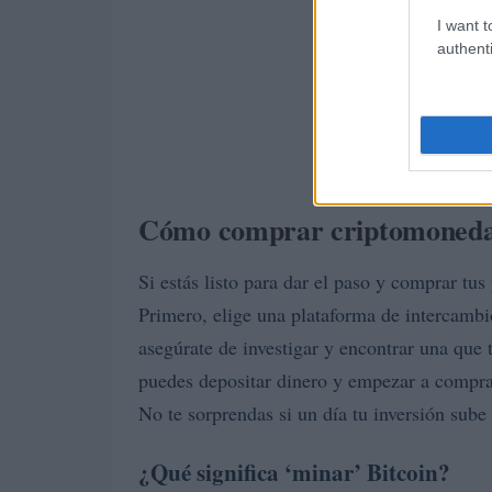
I want t
authenti
Cómo comprar criptomoned
Si estás listo para dar el paso y comprar tu
Primero, elige una plataforma de intercamb
asegúrate de investigar y encontrar una que
puedes depositar dinero y empezar a comprar.
No te sorprendas si un día tu inversión sube
¿Qué significa ‘minar’ Bitcoin?