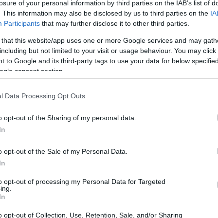
losure of your personal information by third parties on the IAB’s list of
n? Este fenómeno financiero ha capturado la atención
. This information may also be disclosed by us to third parties on the
IA
s. Imagina un sistema que te permite enviar dinero a
Participants
that may further disclose it to other third parties.
egundos, sin intermediarios, y con un nivel de
 that this website/app uses one or more Google services and may gath
de ciencia ficción. Todo esto es posible gracias a la
including but not limited to your visit or usage behaviour. You may click 
 to Google and its third-party tags to use your data for below specifi
s por dónde empezar, no te preocupes, aquí te
ogle consent section.
y te daremos algunas herramientas útiles para que te
l Data Processing Opt Outs
o opt-out of the Sharing of my personal data.
ona?
In
do, creada en 2009 por un individuo (o grupo) que usó
o opt-out of the Sale of my Personal Data.
ncia de las monedas tradicionales, no está respaldada
In
gar, utiliza una tecnología llamada blockchain, que es
to opt-out of processing my Personal Data for Targeted
ing.
gistra todas las transacciones de forma segura y
In
te esto? Porque elimina la necesidad de confiar en un
o opt-out of Collection, Use, Retention, Sale, and/or Sharing