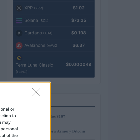
XRP
$1.02
(XRP)
Solana
$73.25
(SOL)
Cardano
$0.198
(ADA)
Avalanche
$6.37
(AVAX)
$0.000049
Terra Luna Classic
(LUNC)
MÁS LEÍDOS
sonal or
1
ection to
¿AMP alcanzará los $10?
ou may
 personal
2
Revisión de billetera Armory Bitcoin
out of the