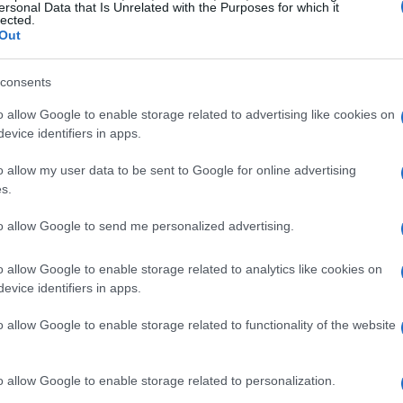
ersonal Data that Is Unrelated with the Purposes for which it
lected.
Out
consents
puedes convertir tus Bitcoins en euros. Existen
o allow Google to enable storage related to advertising like cookies on
 puedes hacerlo de manera rápida y sencilla. Recuerdo
evice identifiers in apps.
oco nervioso, pero el proceso fue más fácil de lo que
una plataforma de intercambio, verificar tu identidad
o allow my user data to be sent to Google for online advertising
s.
por euros con unos pocos clics.
to allow Google to send me personalized advertising.
o allow Google to enable storage related to analytics like cookies on
evice identifiers in apps.
o allow Google to enable storage related to functionality of the website
o allow Google to enable storage related to personalization.