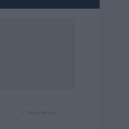
⌕
Buscar