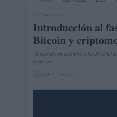
Finanzas
Criptomonedas
News
F
CRIPTOMONEDAS
Introducción al f
Bitcoin y criptom
¿Interesado en aprender sobre Bitcoin? A
comenzar.
Staff
·
21 mayo 2025
· 5 min