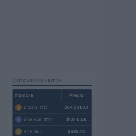
COTIZACIONES CRYPTO
Nombre
Precio
Bitcoin
$64,961.00
(BTC)
Ethereum
$1,916.08
(ETH)
BNB
$592.72
(BNB)