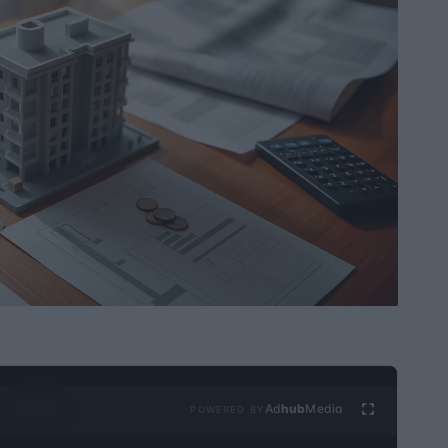
Ad
hub
Media
POWERED BY