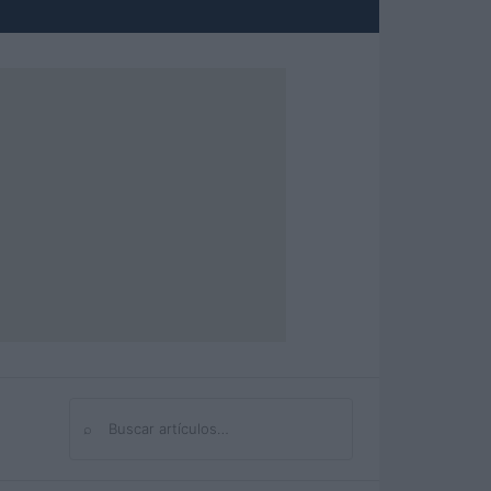
⌕
Buscar