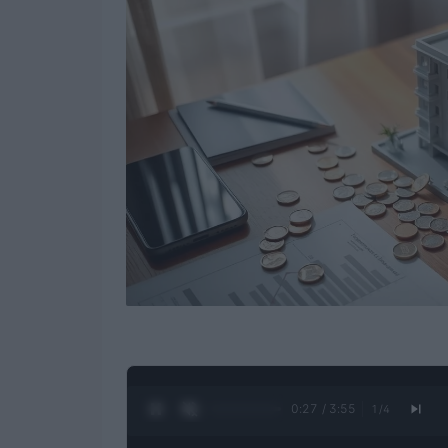
0:28 / 3:55
1
/
4