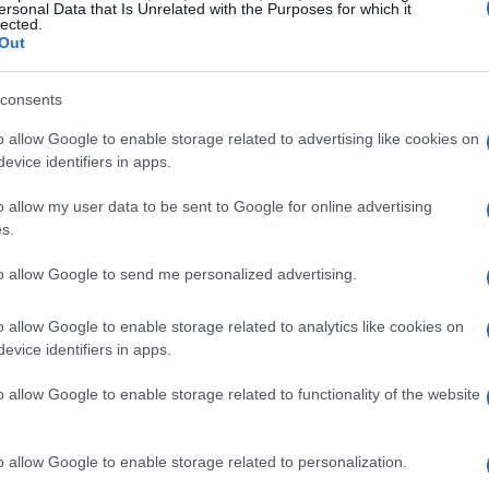
ersonal Data that Is Unrelated with the Purposes for which it
lected.
Out
consents
o allow Google to enable storage related to advertising like cookies on
evice identifiers in apps.
o allow my user data to be sent to Google for online advertising
s.
to allow Google to send me personalized advertising.
o allow Google to enable storage related to analytics like cookies on
evice identifiers in apps.
o allow Google to enable storage related to functionality of the website
rentabilidad
es poder conocer de antemano la
esperada y
ad de entrar desde cantidades reducidas permite
o allow Google to enable storage related to personalization.
ías de activos: promociones residenciales, suelos,