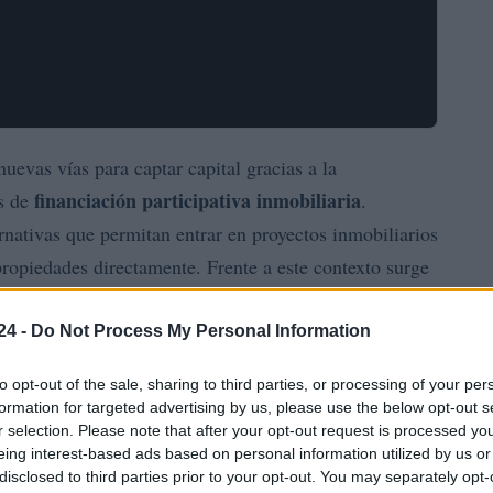
uevas vías para captar capital gracias a la
financiación participativa inmobiliaria
as de
.
nativas que permitan entrar en proyectos inmobiliarios
propiedades directamente. Frente a este contexto surge
ue ofrece acceso mediante préstamos estructurados a
tabilidad pactada
desde el inicio de la operación.
24 -
Do Not Process My Personal Information
to opt-out of the sale, sharing to third parties, or processing of your per
a tendencia, facilitando inversiones desde importes
formation for targeted advertising by us, please use the below opt-out s
gitales.
Civislend es
una de esas plataformas, y su
r selection. Please note that after your opt-out request is processed y
ar en proyectos variados con estructuras de garantías
eing interest-based ads based on personal information utilized by us or
disclosed to third parties prior to your opt-out. You may separately opt-
durecimiento del crédito bancario tradicional ha