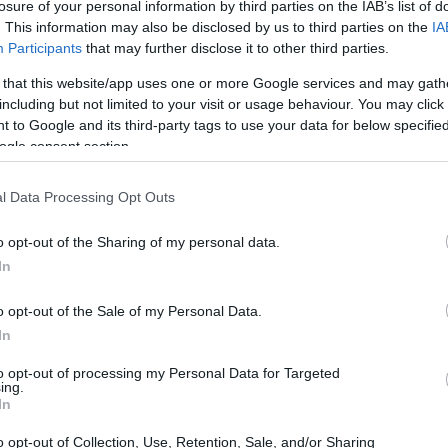
losure of your personal information by third parties on the IAB’s list of
alternativas, donde la rapidez y la flexibilidad de la
. This information may also be disclosed by us to third parties on the
IA
Participants
that may further disclose it to other third parties.
 that this website/app uses one or more Google services and may gath
including but not limited to your visit or usage behaviour. You may click 
 lo diferencia del crowdfunding
 to Google and its third-party tags to use your data for below specifi
ogle consent section.
se debe a varios motivos: la demanda de productos
l Data Processing Opt Outs
diversificación y la búsqueda de plazos definidos y
o opt-out of the Sharing of my personal data.
wdfunding inmobiliario
, donde el inversor participa
In
sultado final del proyecto, el
crowdlending
ofrece
o opt-out of the Sale of my Personal Data.
r día. Esta distinción convierte al crowdlending en
In
zan previsibilidad y plazos cerrados.
to opt-out of processing my Personal Data for Targeted
ing.
In
o opt-out of Collection, Use, Retention, Sale, and/or Sharing