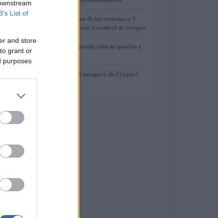
 downstream
B’s List of
3
Cómo crear un plan de inversiones a 5
años con metas claras y control de riesgos
er and store
4
Shiba Drop NFT: predicción de precios y
to grant or
dónde comprarlo
ed purposes
5
¿Es Bitcoin solo el myspace de Crypto?