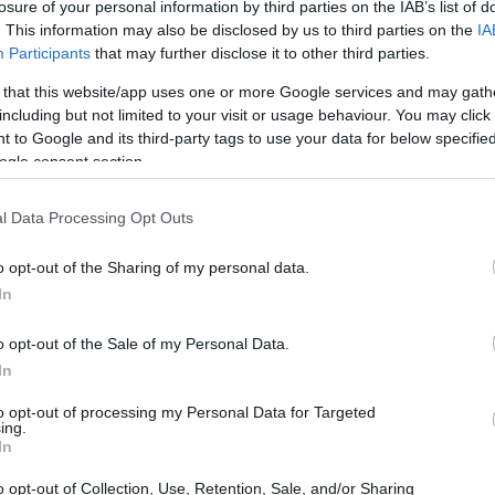
losure of your personal information by third parties on the IAB’s list of
. This information may also be disclosed by us to third parties on the
IA
Participants
that may further disclose it to other third parties.
 that this website/app uses one or more Google services and may gath
including but not limited to your visit or usage behaviour. You may click 
 to Google and its third-party tags to use your data for below specifi
ogle consent section.
l Data Processing Opt Outs
o opt-out of the Sharing of my personal data.
In
o opt-out of the Sale of my Personal Data.
In
o
implantados en el cerebro mediante un dispositivo
to opt-out of processing my Personal Data for Targeted
ing.
tos filamentos se conectan a un chip especialmente
In
neuronas. El potencial de las tecnologías BCI incluye
o opt-out of Collection, Use, Retention, Sale, and/or Sharing