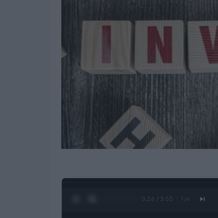
0:27 / 3:55
1
/
4