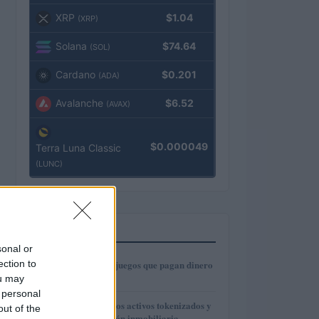
XRP
$1.04
(XRP)
Solana
$74.64
(SOL)
Cardano
$0.201
(ADA)
Avalanche
$6.52
(AVAX)
$0.000049
Terra Luna Classic
(LUNC)
MÁS LEÍDOS
sonal or
1
ection to
6 aplicaciones de juegos que pagan dinero
real
ou may
 personal
2
Cómo funcionan los activos tokenizados y
out of the
la fraccionalización inmobiliaria