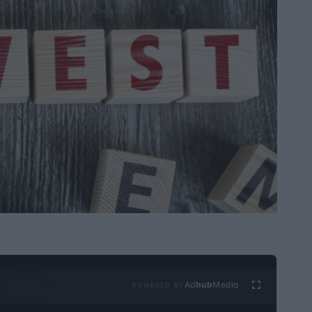
Ad
hub
Media
POWERED BY