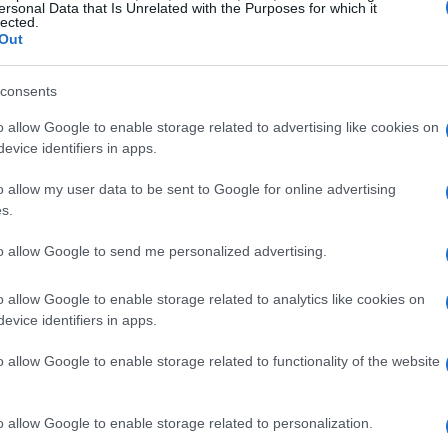
ersonal Data that Is Unrelated with the Purposes for which it
aralizadas a recuperar el control de sus extremidades
lected.
Out
consents
o allow Google to enable storage related to advertising like cookies on
evice identifiers in apps.
 millones de dólares
en junio de 2023.
Sin embargo,
o allow my user data to be sent to Google for online advertising
 información financiera es confidencial
s.
to allow Google to send me personalized advertising.
o allow Google to enable storage related to analytics like cookies on
evice identifiers in apps.
o allow Google to enable storage related to functionality of the website
o allow Google to enable storage related to personalization.