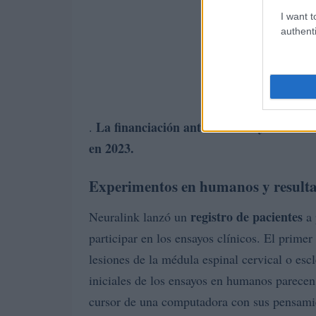
I want t
authenti
La financiación anterior incluye
205 mil
.
en 2023
.
Experimentos en humanos y result
registro de pacientes
Neuralink lanzó un
a 
participar en los ensayos clínicos. El prime
lesiones de la médula espinal cervical o esc
iniciales de los ensayos en humanos parecen
cursor de una computadora con sus pensami