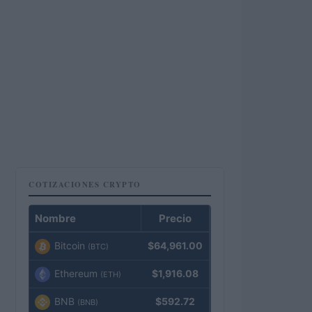
COTIZACIONES CRYPTO
Nombre
Precio
Bitcoin
$64,961.00
(BTC)
Ethereum
$1,916.08
(ETH)
BNB
$592.72
(BNB)