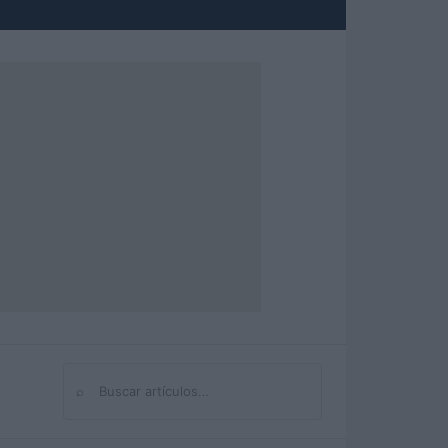
⌕
Buscar