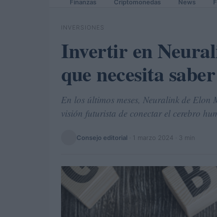
Finanzas
Criptomonedas
News
F
INVERSIONES
Invertir en Neura
que necesita saber
En los últimos meses, Neuralink de Elon 
visión futurista de conectar el cerebro 
Consejo editorial
·
1 marzo 2024
· 3 min