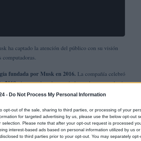
sk ha captado la atención del público con su visión
as computadoras.
gía
fundada por Musk en 2016.
La compañía celebró
de 2019
, durante el cual mostró al mundo su tecnología
ebro-computadora
24 -
Do Not Process My Personal Information
to opt-out of the sale, sharing to third parties, or processing of your per
formation for targeted advertising by us, please use the below opt-out s
r selection. Please note that after your opt-out request is processed y
eing interest-based ads based on personal information utilized by us or
disclosed to third parties prior to your opt-out. You may separately opt-