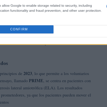
o allow Google to enable storage related to security, including
cation functionality and fraud prevention, and other user protection.
CONFIRM
lones de dólares
en
2021
y
280 millones de dólares
ados
2023
principios de
, lo que permite a los voluntarios
PRIME
r ensayo, llamado
, se centra en pacientes con
lerosis lateral amiotrófica (ELA). Los resultados
 prometedores, ya que los pacientes pueden mover el
entos