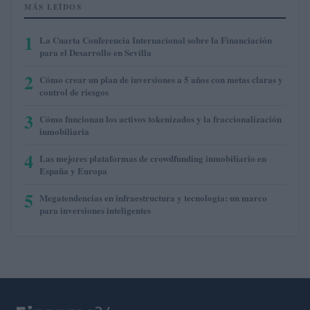
MÁS LEÍDOS
1
La Cuarta Conferencia Internacional sobre la Financiación
para el Desarrollo en Sevilla
2
Cómo crear un plan de inversiones a 5 años con metas claras y
control de riesgos
3
Cómo funcionan los activos tokenizados y la fraccionalización
inmobiliaria
4
Las mejores plataformas de crowdfunding inmobiliario en
España y Europa
5
Megatendencias en infraestructura y tecnología: un marco
para inversiones inteligentes