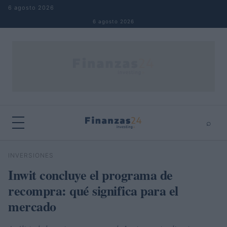
Saltar al contenido
6 agosto 2026
6 agosto 2026
⌕
×
⌕
INVERSIONES
Buscar
Inwit concluye el programa de
recompra: qué significa para el
mercado