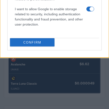
$1.04
XRP
I want to allow Google to enable storage
(XRP)
related to security, including authentication
functionality and fraud prevention, and other
user protection.
$73.40
Solana
(SOL)
CONFIRM
$0.190
Cardano
(ADA)
$6.62
Avalanche
(AVAX)
$0.000049
Terra Luna Classic
(LUNC)