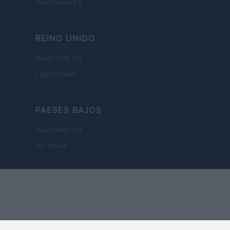
Investieren24
REINO UNIDO
News Hub UK
Lgbtq News
PAESES BAJOS
Investeren 24
NL Newz