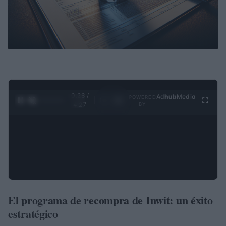
0:28 /
Ad
hub
Media
POWERED
1
/
4
4:27
BY
El programa de recompra de Inwit: un éxito
estratégico