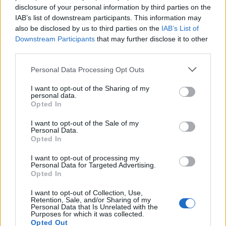
disclosure of your personal information by third parties on the
IAB’s list of downstream participants. This information may
also be disclosed by us to third parties on the
IAB’s List of
Downstream Participants
that may further disclose it to other
El empresario José Elías revela sus estrategias de contratación
third parties.
y aspira al Barça
Please note that this website/app uses one or more Google
Lucía Herrera · 5 Ago 2026
Personal Data Processing Opt Outs
services and may gather and store information including but
not limited to your visit or usage behaviour. You may click to
I want to opt-out of the Sharing of my
INVERSIONES
personal data.
grant or deny consent to Google and its third-party tags to
Opted In
use your data for below specified purposes in below Google
consent section.
I want to opt-out of the Sale of my
Personal Data.
Opted In
I want to opt-out of processing my
Personal Data for Targeted Advertising.
Opted In
I want to opt-out of Collection, Use,
Retention, Sale, and/or Sharing of my
Personal Data that Is Unrelated with the
Purposes for which it was collected.
Opted Out