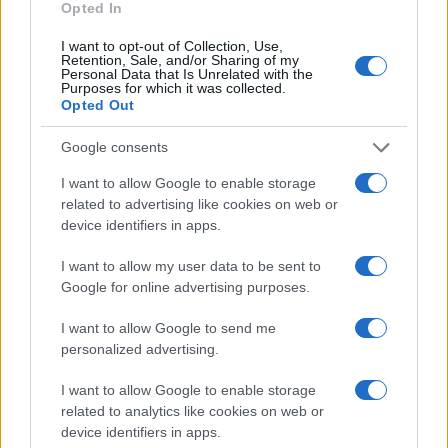
Opted In
I want to opt-out of Collection, Use,
Retention, Sale, and/or Sharing of my
Personal Data that Is Unrelated with the
Sigue leyendo
Purposes for which it was collected.
Opted Out
Google consents
IMPUESTO
I want to allow Google to enable storage
related to advertising like cookies on web or
device identifiers in apps.
I want to allow my user data to be sent to
Google for online advertising purposes.
I want to allow Google to send me
personalized advertising.
I want to allow Google to enable storage
related to analytics like cookies on web or
Tributación de criptoactivos y carteras bajo el impuesto a
device identifiers in apps.
grandes fortunas