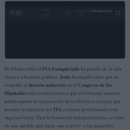
0:29 /
Ad
hub
Media
POWERED
1
/
4
3:09
BY
IVA franquiciado
El debate sobre el
ha pasado de la sala
Junts
técnica a la arena política.
ha dejado claro que su
decreto anticrisis
Congreso de los
respaldo al
en el
Diputados
está condicionado a que el Gobierno anuncie
públicamente la trasposición de la directiva europea que
IVA
permite la exención del
a ciertos profesionales con
ingresos bajos. Para la formación independentista, se trata
de una medida que daría «
un respiro
» a los pequeños