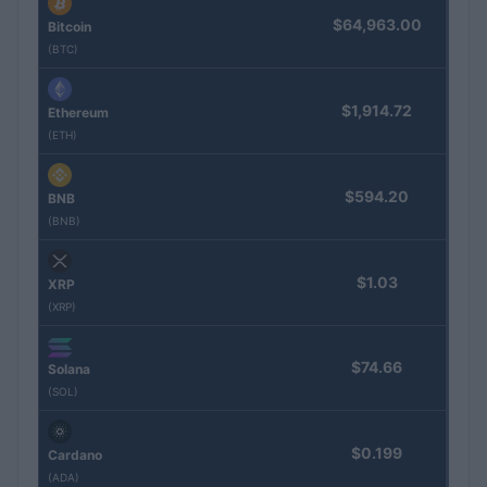
$64,963.00
Bitcoin
(BTC)
$1,914.72
Ethereum
(ETH)
$594.20
BNB
(BNB)
$1.03
XRP
(XRP)
$74.66
Solana
(SOL)
$0.199
Cardano
(ADA)