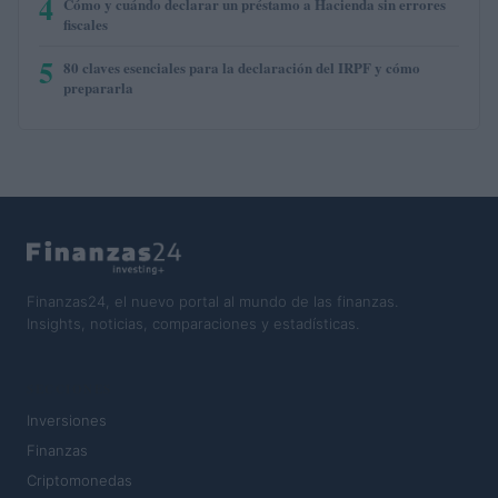
4
Cómo y cuándo declarar un préstamo a Hacienda sin errores
fiscales
5
80 claves esenciales para la declaración del IRPF y cómo
prepararla
Finanzas24, el nuevo portal al mundo de las finanzas.
Insights, noticias, comparaciones y estadísticas.
SECCIONES
Inversiones
Finanzas
Criptomonedas