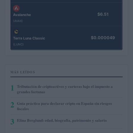
$6.51
Avalanche
(AVAX)
$0.000049
Terra Luna Classic
(LUNC)
MÁS LEÍDOS
1
Tributación de criptoactivos y carteras bajo el impuesto a
grandes fortunas
2
Guía práctica para declarar cripto en España sin riesgos
fiscales
3
Elina Berglund: edad, biografía, patrimonio y salario