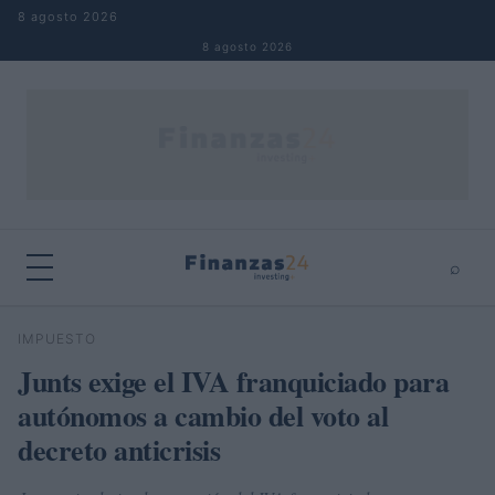
Saltar al contenido
8 agosto 2026
8 agosto 2026
⌕
×
⌕
IMPUESTO
Buscar
Junts exige el IVA franquiciado para
autónomos a cambio del voto al
decreto anticrisis