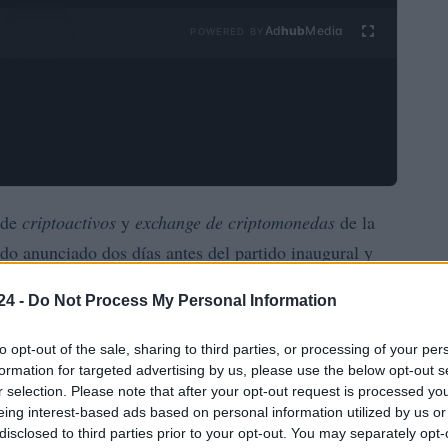
Ad
hub
Media
POWERED BY
 de
criptoactivos
y
exchange de criptomonedas
de la
o anunciado dos días antes del partido inaugural y
del 11 de junio al 19 de julio. La alianza cubre un
24 -
Do Not Process My Personal Information
udades sede.
to opt-out of the sale, sharing to third parties, or processing of your per
ologías blockchain
en el deporte con una audiencia
formation for targeted advertising by us, please use the below opt-out s
 de espectadores acumulados. La organización del
r selection. Please note that after your opt-out request is processed y
eing interest-based ads based on personal information utilized by us or
activos
n acercar a millones de aficionados a los
disclosed to third parties prior to your opt-out. You may separately opt-