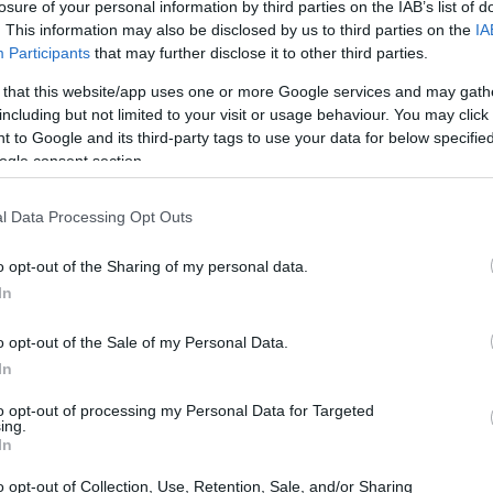
 para América del Norte y Europa Occidental.
Último
losure of your personal information by third parties on the IAB’s list of
. This information may also be disclosed by us to third parties on the
IA
Participants
that may further disclose it to other third parties.
 that this website/app uses one or more Google services and may gath
opa Mundial 2026
including but not limited to your visit or usage behaviour. You may click 
 to Google and its third-party tags to use your data for below specifi
resenta como un patrocinio de alcance internacional
ogle consent section.
 múltiples sedes. El plan inicia con el
Countdown
l Data Processing Opt Outs
multi-país y multi-ciudad en la víspera del partido
nzamiento de activaciones para aficionados y
o opt-out of the Sharing of my personal data.
In
o opt-out of the Sale of my Personal Data.
In
to opt-out of processing my Personal Data for Targeted
ing.
In
o opt-out of Collection, Use, Retention, Sale, and/or Sharing