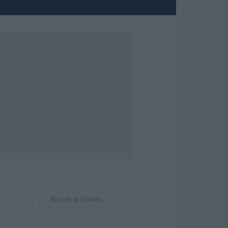
⌕
Buscar