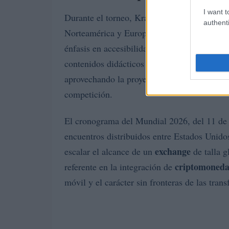
I want t
Durante el torneo, Kraken planificó experien
authenti
Norteamérica y Europa, orientadas a introdu
énfasis en accesibilidad y educación. Estas
contenidos didácticos y dinámicas vinculadas 
aprovechando la proyección de más de 6.000
competición.
El cronograma del Mundial 2026, del 11 de j
encuentros distribuidos entre Estados Unido
exchange
escalar el alcance de un
de talla g
criptomoneda
referente en la integración de
móvil y el carácter sin fronteras de las trans