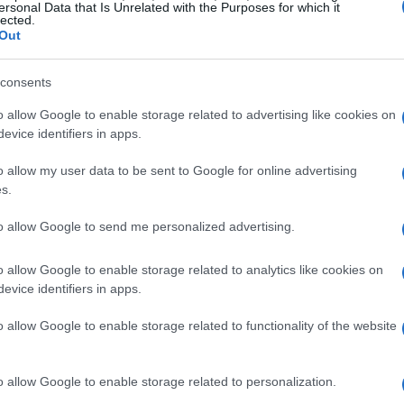
ersonal Data that Is Unrelated with the Purposes for which it
lected.
Out
consents
o allow Google to enable storage related to advertising like cookies on
evice identifiers in apps.
o allow my user data to be sent to Google for online advertising
s.
ntetizó la visión de la compañía: “El fútbol siempre
to allow Google to send me personalized advertising.
mbién”. Añadió que el acuerdo permite mostrar a
o allow Google to enable storage related to analytics like cookies on
abierto y sin fronteras accesible desde cualquier
evice identifiers in apps.
ocios de la FIFA, afirmó: “La innovación siempre ha
o allow Google to enable storage related to functionality of the website
luciona y mejora la experiencia de los fanáticos”.
o allow Google to enable storage related to personalization.
 y alcance de audiencia