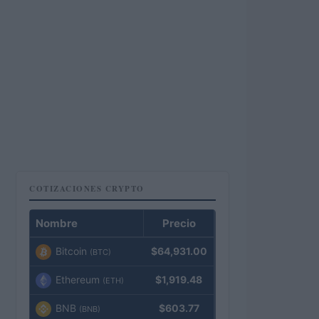
COTIZACIONES CRYPTO
Nombre
Precio
Bitcoin
$64,931.00
(BTC)
Ethereum
$1,919.48
(ETH)
BNB
$603.77
(BNB)