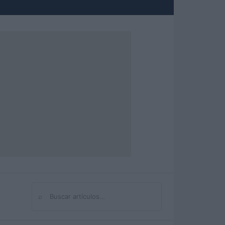
⌕
Buscar