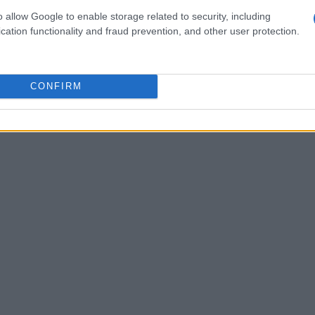
berán supervisarse de cerca para estimular la confianza
o allow Google to enable storage related to security, including
cation functionality and fraud prevention, and other user protection.
 las empresas deban adaptar sus estrategias de
norama de consumo cambiante
CONFIRM