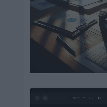
0:29 / 3:19
1
/
4