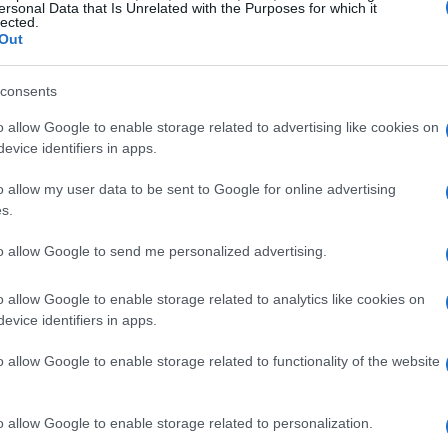
ersonal Data that Is Unrelated with the Purposes for which it
lected.
Out
consents
o allow Google to enable storage related to advertising like cookies on
evice identifiers in apps.
o allow my user data to be sent to Google for online advertising
s.
to allow Google to send me personalized advertising.
onomía europea
o allow Google to enable storage related to analytics like cookies on
evice identifiers in apps.
umidores puede tener un efecto dominó en la economía.
o allow Google to enable storage related to functionality of the website
cto al futuro, es probable que reduzcan sus gastos, lo
ristas y, en consecuencia, a la producción. Esto
o allow Google to enable storage related to personalization.
 con repercusiones en el mercado laboral. Por lo