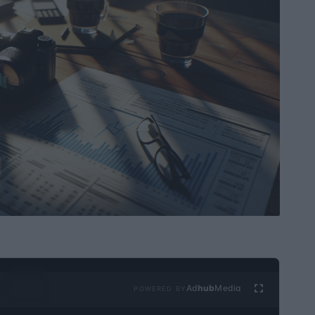
Ad
hub
Media
POWERED BY