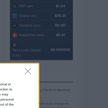
XRP
$1.04
(XRP)
Solana
$76.35
(SOL)
Cardano
$0.197
(ADA)
Avalanche
$6.47
(AVAX)
$0.000050
Terra Luna Classic
(LUNC)
MÁS LEÍDOS
sonal or
1
ection to
Euríbor en caída: ¿el fin de las hipotecas
variables?
ou may
 personal
2
IAG reduce expectativas por el impacto
out of the
del fuel mientras mantiene crecimiento