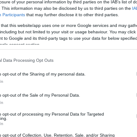
losure of your personal information by third parties on the IAB’s list of
ican los números
. This information may also be disclosed by us to third parties on the
IA
Participants
that may further disclose it to other third parties.
del mes anterior, sigue siendo negativa e indica cierta
 that this website/app uses one or more Google services and may gath
s señalan que la confianza de los consumidores está
including but not limited to your visit or usage behaviour. You may click 
 to Google and its third-party tags to use your data for below specifi
lación, las tendencias del mercado laboral y las
ogle consent section.
Central Europeo. En particular, la inflación sigue
lias, que se enfrentan al aumento de los costos de los
l Data Processing Opt Outs
o podría limitar la propensión al consumo, con
o opt-out of the Sharing of my personal data.
de la eurozona
In
o opt-out of the Sale of my Personal Data.
In
to opt-out of processing my Personal Data for Targeted
ing.
In
o opt-out of Collection, Use, Retention, Sale, and/or Sharing