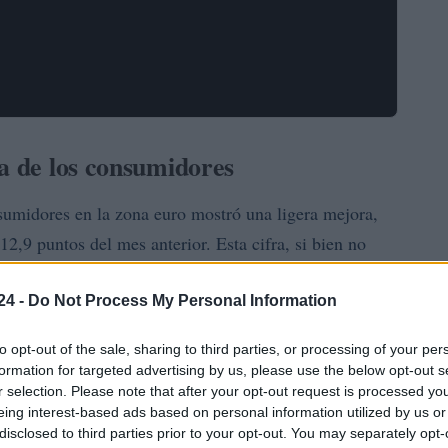
za de los consumidores
sumidores en la zona euro mostró una ligera mejora,
-12,9 puntos del mes anterior. Esta cifra, si bien no
enta una señal de estabilidad en un entorno económico
La confianza de los consumidores es un indicador
24 -
Do Not Process My Personal Information
la inversión, ya que refleja las expectativas de las
to opt-out of the sale, sharing to third parties, or processing of your per
ca y la situación general
formation for targeted advertising by us, please use the below opt-out s
r selection. Please note that after your opt-out request is processed y
eing interest-based ads based on personal information utilized by us or
disclosed to third parties prior to your opt-out. You may separately opt-