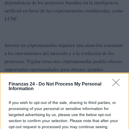
dependencia de los proyectos basados en la inteligencia
artificial en favor de las criptomonedas establecidas, como
LUNC
.
Invertir en criptomonedas requiere una atención constante
a los movimientos del mercado y a la evolución de los
proyectos. Vigilar estas tres criptomonedas podría ofrecer
importantes oportunidades para obtener grandes
beneficios en los próximos meses.
Finanzas 24 -
Do Not Process My Personal
Information
AUTOR
If you wish to opt-out of the sale, sharing to third parties, or
Consejo editorial
processing of your personal or sensitive information for
targeted advertising by us, please use the below opt-out
section to confirm your selection. Please note that after your
opt-out request is processed you may continue seeing