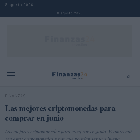
Saltar al contenido
8 agosto 2026
8 agosto 2026
⌕
×
⌕
FINANZAS
Buscar
Las mejores criptomonedas para
comprar en junio
Las mejores criptomonedas para comprar en junio. Veamos qué
son estas criptomonedas y por qué podrían ser una buena