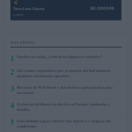
$0.000049
Terra Luna Classic
(LUNC)
MÁS LEÍDOS
1
Euríbor en caída: ¿el fin de las hipotecas variables?
2
IAG reduce expectativas por el impacto del fuel mientras
mantiene crecimiento operativo
3
Horarios de Wall Street y días festivos: guía práctica para
inversores
4
Evolución del dinero en efectivo en Europa: tendencias y
desafíos
5
Guía definitiva para solicitar una hipoteca y mejorar sus
condiciones