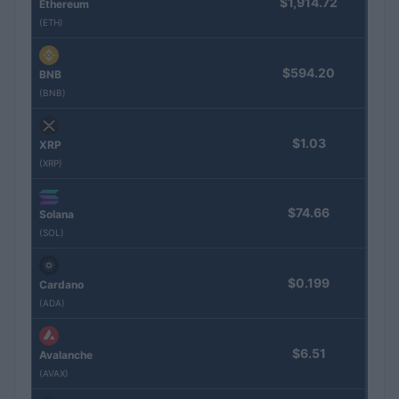
$1,914.72
Ethereum
(ETH)
$594.20
BNB
(BNB)
$1.03
XRP
(XRP)
$74.66
Solana
(SOL)
$0.199
Cardano
(ADA)
$6.51
Avalanche
(AVAX)