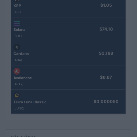
$1.05
XRP
(XRP)
$74.18
Solana
(SOL)
$0.188
Cardano
(ADA)
$6.67
Avalanche
(AVAX)
$0.000050
Terra Luna Classic
(LUNC)
MÁS LEÍDOS