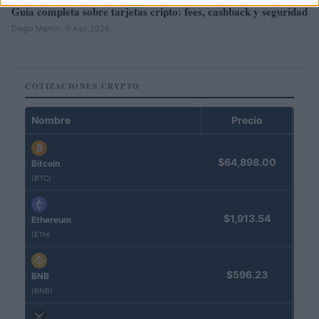
Guía completa sobre tarjetas cripto: fees, cashback y seguridad
Diego Martín · 5 Ago 2026
COTIZACIONES CRYPTO
Nombre
Precio
$64,898.00
Bitcoin
(BTC)
$1,913.54
Ethereum
(ETH)
$596.23
BNB
(BNB)