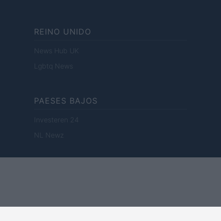
REINO UNIDO
News Hub UK
Lgbtq News
PAESES BAJOS
Investeren 24
NL Newz