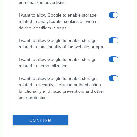
personalized advertising.
I want to allow Google to enable storage
related to analytics like cookies on web or
device identifiers in apps.
La Reserva Federal aprueba la adquisición de Webster Bank
por parte de Banco Santander
I want to allow Google to enable storage
Marta Ruiz · 5 Ago 2026
related to functionality of the website or app.
FINANZAS
I want to allow Google to enable storage
related to personalization.
I want to allow Google to enable storage
related to security, including authentication
functionality and fraud prevention, and other
user protection.
CONFIRM