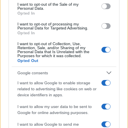
consent section.
I want to opt-out of the Sale of my
Personal Data.
Opted In
I want to opt-out of processing my
Personal Data for Targeted Advertising.
Opted In
I want to opt-out of Collection, Use,
Retention, Sale, and/or Sharing of my
El empresario José Elías analiza el mercado inmobiliario y sus
Personal Data that Is Unrelated with the
Purposes for which it was collected.
consecuencias en la jubilación
Opted Out
Marta Ruiz · 5 Ago 2026
Google consents
FINANZAS
I want to allow Google to enable storage
related to advertising like cookies on web or
device identifiers in apps.
I want to allow my user data to be sent to
Google for online advertising purposes.
I want to allow Google to send me