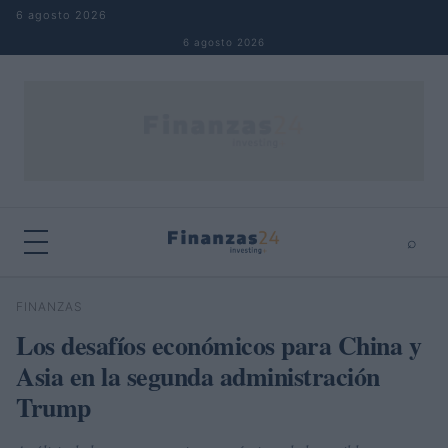
Saltar al contenido
6 agosto 2026
6 agosto 2026
⌕
×
⌕
FINANZAS
Buscar
Los desafíos económicos para China y
Asia en la segunda administración
Trump