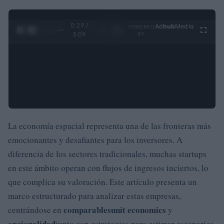
0:30 /
Ad
hub
Media
POWERED
1
/
4
3:09
BY
La economía espacial representa una de las fronteras más
emocionantes y desafiantes para los inversores. A
diferencia de los sectores tradicionales, muchas startups
en este ámbito operan con flujos de ingresos inciertos, lo
que complica su valoración. Este artículo presenta un
marco estructurado para analizar estas empresas,
comparables
unit economics
centrándose en
y
opcionalidad
junto con estrategias para estimar escenarios