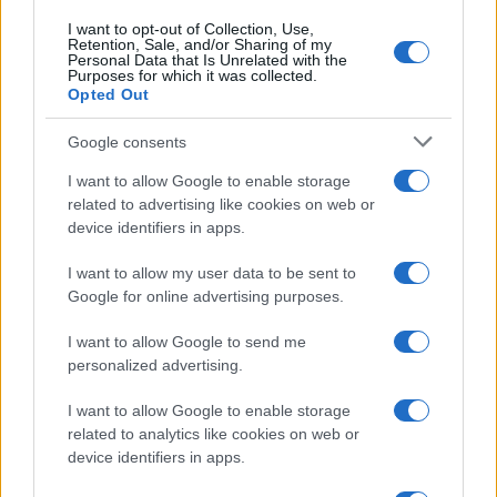
I want to opt-out of Collection, Use,
Retention, Sale, and/or Sharing of my
Sigue leyendo
Personal Data that Is Unrelated with the
Purposes for which it was collected.
Opted Out
INVERSIONES
Google consents
I want to allow Google to enable storage
related to advertising like cookies on web or
device identifiers in apps.
I want to allow my user data to be sent to
Google for online advertising purposes.
I want to allow Google to send me
personalized advertising.
I want to allow Google to enable storage
Guía para evaluar RWA: custodios, oráculos, liquidez y riesgo
related to analytics like cookies on web or
legal
device identifiers in apps.
Marta Ruiz · 6 Ago 2026