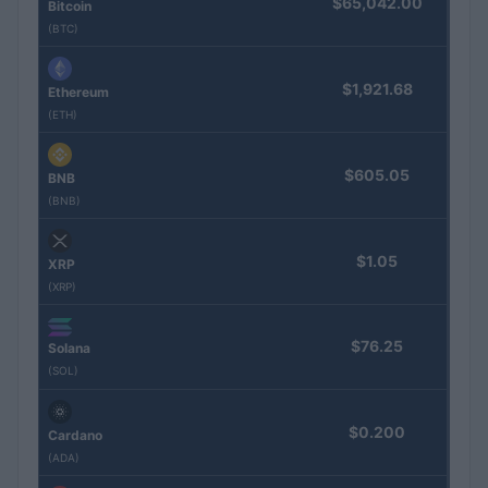
$65,042.00
Bitcoin
(BTC)
$1,921.68
Ethereum
(ETH)
$605.05
BNB
(BNB)
$1.05
XRP
(XRP)
$76.25
Solana
(SOL)
$0.200
Cardano
(ADA)