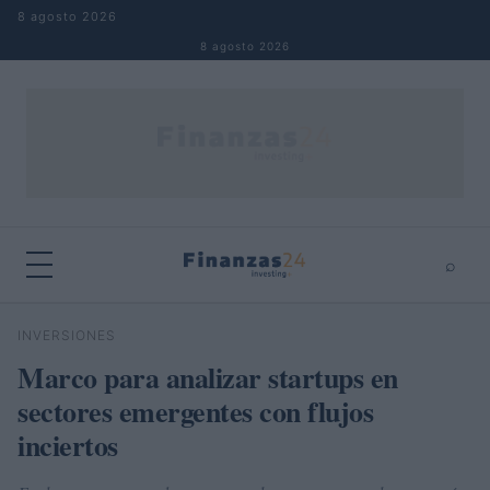
Saltar al contenido
8 agosto 2026
8 agosto 2026
⌕
×
⌕
INVERSIONES
Buscar
Marco para analizar startups en
sectores emergentes con flujos
inciertos