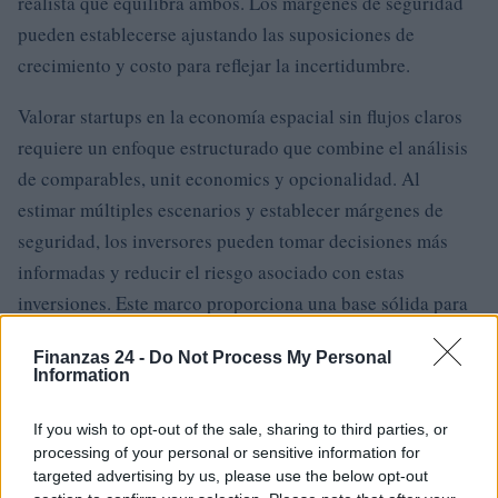
realista que equilibra ambos. Los márgenes de seguridad
pueden establecerse ajustando las suposiciones de
crecimiento y costo para reflejar la incertidumbre.
Valorar startups en la economía espacial sin flujos claros
requiere un enfoque estructurado que combine el análisis
de comparables, unit economics y opcionalidad. Al
estimar múltiples escenarios y establecer márgenes de
seguridad, los inversores pueden tomar decisiones más
informadas y reducir el riesgo asociado con estas
inversiones. Este marco proporciona una base sólida para
evaluar el potencial de estas empresas y su capacidad para
Finanzas 24 -
Do Not Process My Personal
generar valor a largo plazo.
Information
If you wish to opt-out of the sale, sharing to third parties, or
processing of your personal or sensitive information for
AUTOR
Lucía Herrera
targeted advertising by us, please use the below opt-out