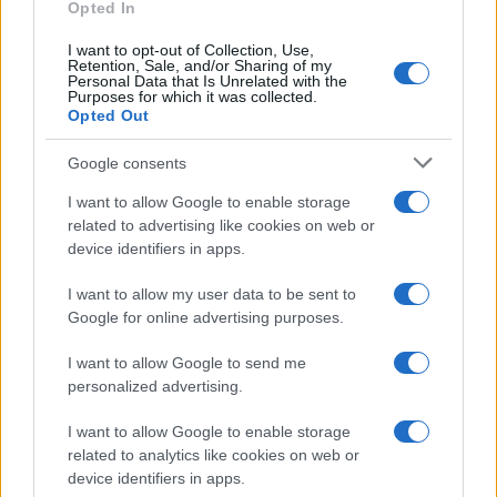
Opted In
Marta Ruiz · 8 Ago 2026
I want to opt-out of Collection, Use,
Retention, Sale, and/or Sharing of my
FINANCIACIÓN
Personal Data that Is Unrelated with the
Purposes for which it was collected.
Opted Out
Google consents
I want to allow Google to enable storage
related to advertising like cookies on web or
device identifiers in apps.
I want to allow my user data to be sent to
Google for online advertising purposes.
I want to allow Google to send me
Fondos europeos impulsan crecimiento laboral y económico en
personalized advertising.
el País Vasco
Marta Ruiz · 3 Ago 2026
I want to allow Google to enable storage
related to analytics like cookies on web or
FINANCIACIÓN
device identifiers in apps.