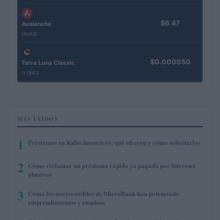
$6.47
Avalanche
(AVAX)
$0.000050
Terra Luna Classic
(LUNC)
MÁS LEÍDOS
1
Préstamos en Kubo.financiero: qué ofrecen y cómo solicitarlos
2
Cómo reclamar un préstamo rápido ya pagado por intereses
abusivos
3
Cómo los microcréditos de MicroBank han potenciado
emprendimientos y empleos