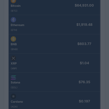
$64,931.00
Bitcoin
(BTC)
$1,919.48
Ethereum
(ETH)
$603.77
BNB
(BNB)
$1.04
XRP
(XRP)
$76.35
Solana
(SOL)
$0.197
Cardano
(ADA)