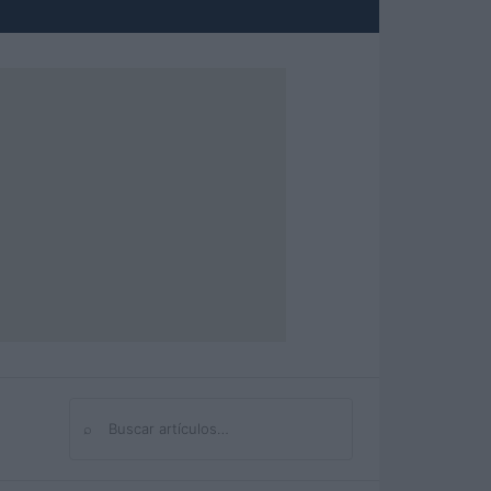
⌕
Buscar