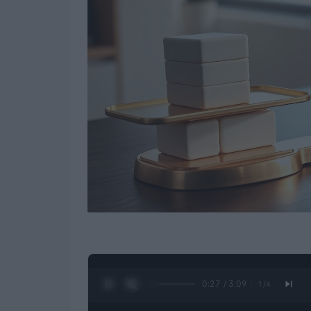
0:28 / 3:09
1
/
4