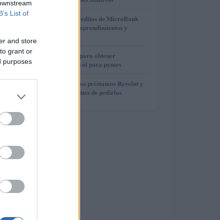
 downstream
B’s List of
3
Cómo los microcréditos de MicroBank
han potenciado emprendimientos y
empleos
er and store
to grant or
4
Opciones y pasos para obtener
ed purposes
financiación sin aval para pymes
5
Cómo funcionan los préstamos Revolut y
qué debes saber antes de pedirlos