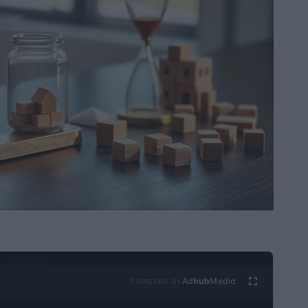
Ad
hub
Media
POWERED BY