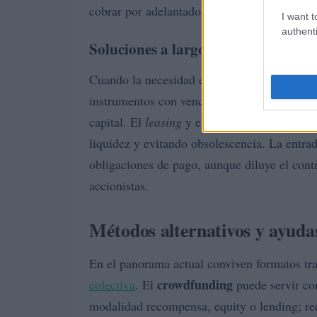
cobrar por adelantado.
I want t
authenti
Soluciones a largo plazo
Cuando la necesidad es financiar maquinaria
instrumentos con vencimientos más largos:
renting
capital. El
leasing
y el
permiten usa
liquidez y evitando obsolescencia. La entra
obligaciones de pago, aunque diluye el cont
accionistas.
Métodos alternativos y ayuda
En el panorama actual conviven formatos tra
crowdfunding
colectiva
. El
puede servir co
modalidad recompensa, equity o lending; r