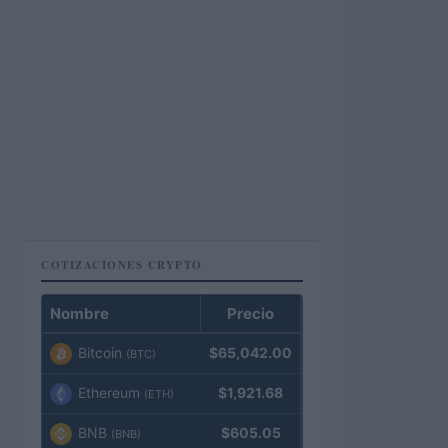
COTIZACIONES CRYPTO
Nombre
Precio
Bitcoin
$65,042.00
(BTC)
Ethereum
$1,921.68
(ETH)
BNB
$605.05
(BNB)