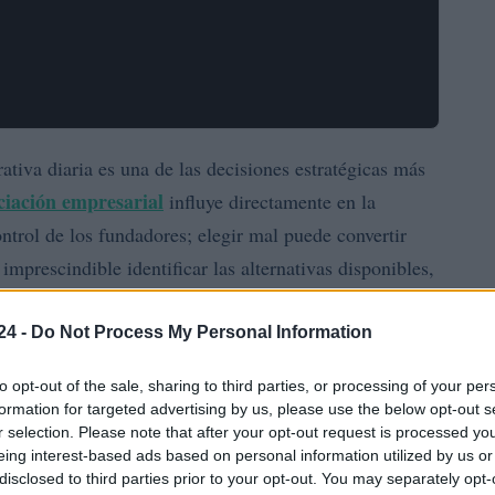
ativa diaria es una de las decisiones estratégicas más
ciación empresarial
influye directamente en la
ontrol de los fundadores; elegir mal puede convertir
mprescindible identificar las alternativas disponibles,
rlas con la naturaleza del gasto:
circulante
, inversión o
24 -
Do Not Process My Personal Information
to opt-out of the sale, sharing to third parties, or processing of your per
autofinanciación
s comunes, desde la
hasta inversores
formation for targeted advertising by us, please use the below opt-out s
uándo encajan mejor y qué riesgos conllevan. También
r selection. Please note that after your opt-out request is processed y
cticos para evaluar opciones, con el objetivo de que
eing interest-based ads based on personal information utilized by us or
disclosed to third parties prior to your opt-out. You may separately opt-
r decisiones informadas sin perder el control del