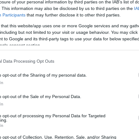
losure of your personal information by third parties on the IAB’s list of
. This information may also be disclosed by us to third parties on the
IA
Participants
that may further disclose it to other third parties.
ciación
 that this website/app uses one or more Google services and may gath
including but not limited to your visit or usage behaviour. You may click 
 to Google and its third-party tags to use your data for below specifi
financiación interna
 en dos grandes bloques:
y
ogle consent section.
neficios retenidos, reservas y amortizaciones; es la
opiedad, pero su disponibilidad depende de la
l Data Processing Opt Outs
ancarios, inversores privados, plataformas digitales y
o opt-out of the Sharing of my personal data.
rfil distinto de coste, plazo y exigencias de garantías o
In
o opt-out of the Sale of my Personal Data.
In
to opt-out of processing my Personal Data for Targeted
ing.
In
o opt-out of Collection, Use, Retention, Sale, and/or Sharing