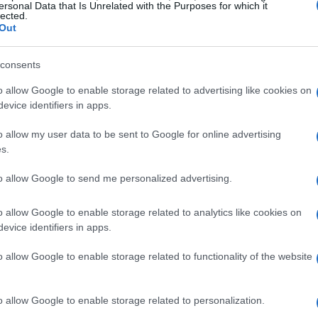
ersonal Data that Is Unrelated with the Purposes for which it
lected.
Out
consents
o allow Google to enable storage related to advertising like cookies on
evice identifiers in apps.
o allow my user data to be sent to Google for online advertising
s.
to allow Google to send me personalized advertising.
o allow Google to enable storage related to analytics like cookies on
líneas
temporales, hay instrumentos diseñados ad hoc:
evice identifiers in apps.
g
confirming
y
. La
línea de crédito
ofrece
o allow Google to enable storage related to functionality of the website
ereses solo por lo dispuesto, ideal para picos
a cambio de una comisión y mejora el ciclo de caja sin
o allow Google to enable storage related to personalization.
onfirming
facilita el pago a proveedores y les permite