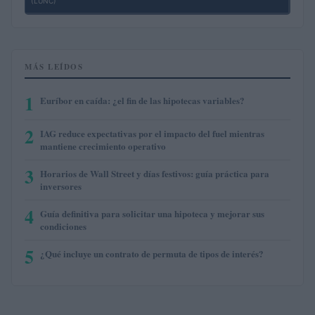
(LUNC)
MÁS LEÍDOS
1
Euríbor en caída: ¿el fin de las hipotecas variables?
2
IAG reduce expectativas por el impacto del fuel mientras
mantiene crecimiento operativo
3
Horarios de Wall Street y días festivos: guía práctica para
inversores
4
Guía definitiva para solicitar una hipoteca y mejorar sus
condiciones
5
¿Qué incluye un contrato de permuta de tipos de interés?