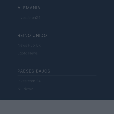
ALEMANIA
Investieren24
REINO UNIDO
News Hub UK
Lgbtq News
PAESES BAJOS
Investeren 24
NL Newz