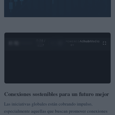
0:29 /
Ad
hub
Media
POWERED
1
/
4
4:27
BY
Conexiones sostenibles para un futuro mejor
Las iniciativas globales están cobrando impulso,
especialmente aquellas que buscan promover conexiones