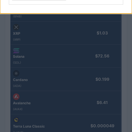
$592.07
BNB
(BNB)
$1.03
XRP
(XRP)
$72.56
Solana
(SOL)
$0.199
Cardano
(ADA)
$6.41
Avalanche
(AVAX)
$0.000049
Terra Luna Classic