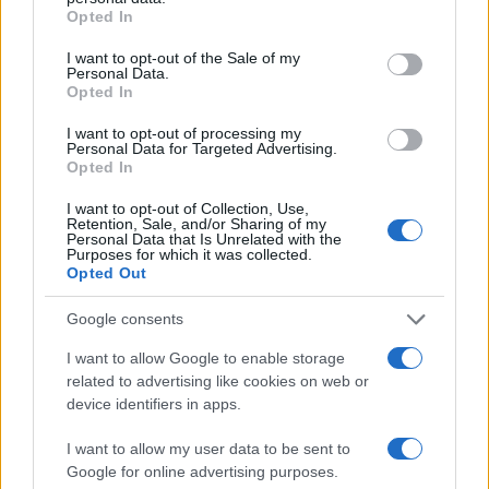
grant or deny consent to Google and its third-party tags to
Opted In
use your data for below specified purposes in below Google
consent section.
I want to opt-out of the Sale of my
Personal Data.
Opted In
I want to opt-out of processing my
Personal Data for Targeted Advertising.
Opted In
I want to opt-out of Collection, Use,
La Reserva Federal aprueba la adquisición de Webster Bank
Retention, Sale, and/or Sharing of my
por parte de Banco Santander
Personal Data that Is Unrelated with the
Purposes for which it was collected.
Marta Ruiz · 5 Ago 2026
Opted Out
FINANZAS
Google consents
I want to allow Google to enable storage
related to advertising like cookies on web or
device identifiers in apps.
I want to allow my user data to be sent to
Google for online advertising purposes.