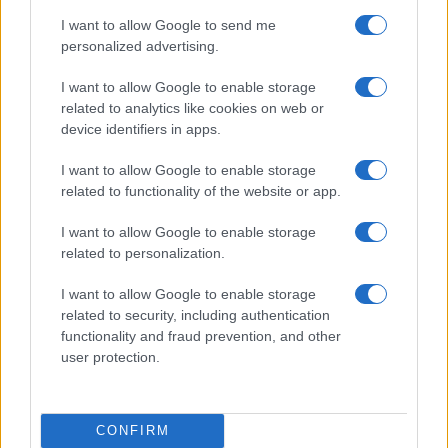
I want to allow Google to send me
personalized advertising.
I want to allow Google to enable storage
related to analytics like cookies on web or
Guía completa sobre tarjetas cripto: fees, cashback y seguridad
device identifiers in apps.
Diego Martín · 5 Ago 2026
I want to allow Google to enable storage
related to functionality of the website or app.
COTIZACIONES CRYPTO
I want to allow Google to enable storage
related to personalization.
Nombre
Precio
I want to allow Google to enable storage
related to security, including authentication
$64,276.00
Bitcoin
functionality and fraud prevention, and other
(BTC)
user protection.
$1,899.29
Ethereum
(ETH)
CONFIRM