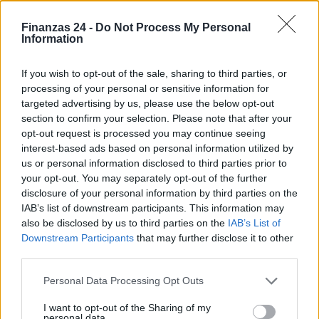
Finanzas 24 -
Do Not Process My Personal
Information
If you wish to opt-out of the sale, sharing to third parties, or
processing of your personal or sensitive information for
targeted advertising by us, please use the below opt-out
section to confirm your selection. Please note that after your
opt-out request is processed you may continue seeing
interest-based ads based on personal information utilized by
us or personal information disclosed to third parties prior to
your opt-out. You may separately opt-out of the further
disclosure of your personal information by third parties on the
El empresario José Elías analiza el mercado inmobiliario y sus
IAB’s list of downstream participants. This information may
consecuencias en la jubilación
also be disclosed by us to third parties on the
IAB’s List of
Marta Ruiz · 5 Ago 2026
Downstream Participants
that may further disclose it to other
third parties.
FINANZAS
Please note that this website/app uses one or more Google
Personal Data Processing Opt Outs
services and may gather and store information including but
not limited to your visit or usage behaviour. You may click to
I want to opt-out of the Sharing of my
personal data.