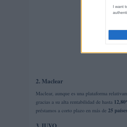
I want t
authenti
2. Maclear
Maclear, aunque es una plataforma relativa
12,8
gracias a su alta rentabilidad de hasta
25 paíse
préstamos a corto plazo en más de
3. IUVO