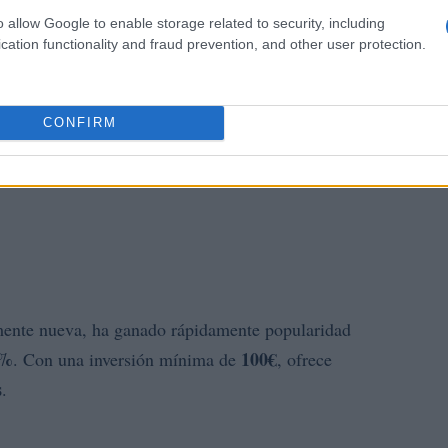
o allow Google to enable storage related to security, including
cation functionality and fraud prevention, and other user protection.
CONFIRM
mente nueva, ha ganado rápidamente popularidad
0%
100€
. Con una inversión mínima de
, ofrece
s
.