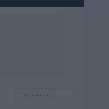
⌕
Buscar