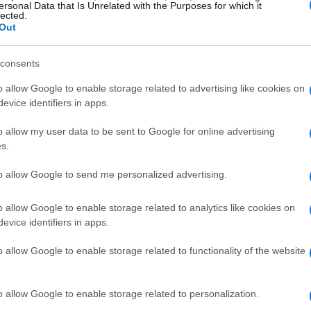
isiones aplicables, ya que estas pueden impactar tus
ersonal Data that Is Unrelated with the Purposes for which it
lected.
Out
ofrecidas en diferentes plataformas.
consents
crowdlending de 2025
o allow Google to enable storage related to advertising like cookies on
evice identifiers in apps.
o allow my user data to be sent to Google for online advertising
 Europa, ofreciendo una amplia variedad de préstamos
s.
su cartera. Con una rentabilidad media anual del
to allow Google to send me personalized advertising.
62
 accesible para muchos. Además, su presencia en
.
o allow Google to enable storage related to analytics like cookies on
evice identifiers in apps.
o allow Google to enable storage related to functionality of the website
o allow Google to enable storage related to personalization.