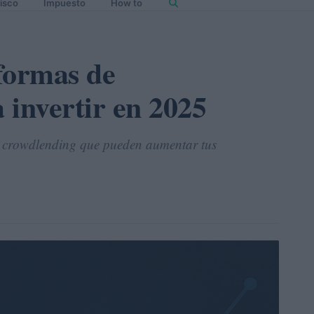
isco
Impuesto
How to
formas de
 invertir en 2025
e crowdlending que pueden aumentar tus