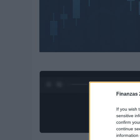
0:28 / 3:09
1
/
4
Finanzas 
If you wish 
sensitive in
confirm you
continue se
information 