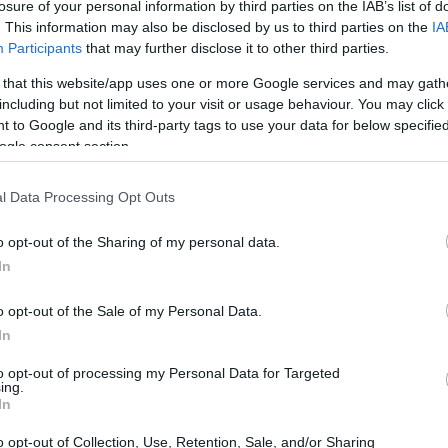
losure of your personal information by third parties on the IAB’s list of
. This information may also be disclosed by us to third parties on the
IA
Participants
that may further disclose it to other third parties.
l que los particulares prestan dinero a otros
 that this website/app uses one or more Google services and may gath
d en los últimos años. Este sistema permite a los
including but not limited to your visit or usage behaviour. You may click 
 to Google and its third-party tags to use your data for below specifi
 través del cobro de intereses sobre los préstamos que
ogle consent section.
nversión, es fundamental entender los riesgos y las
l Data Processing Opt Outs
o opt-out of the Sharing of my personal data.
de crowdlending
In
ital seleccionar una plataforma que se adapte a tus
o opt-out of the Sale of my Personal Data.
 a tener en cuenta:
In
to opt-out of processing my Personal Data for Targeted
plataforma esté regulada y tenga buenas críticas de usuarios.
ing.
e préstamos que ofrece, ya que algunos pueden tener un riesgo
In
o opt-out of Collection, Use, Retention, Sale, and/or Sharing