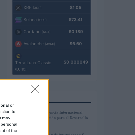
XRP
$1.05
(XRP)
Solana
$73.41
(SOL)
Cardano
$0.189
(ADA)
Avalanche
$6.60
(AVAX)
$0.000049
Terra Luna Classic
(LUNC)
MÁS LEÍDOS
sonal or
1
ection to
La Cuarta Conferencia Internacional
sobre la Financiación para el Desarrollo
ou may
en Sevilla
 personal
out of the
Cómo crear un plan de inversiones a 5