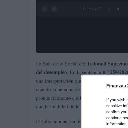
0:27 / 4:27
1
/
4
Tribunal Supremo
La Sala de lo Social del
del desempleo
n.º 258/202
. En la sentencia
S
una interpretación que venía aplicando el
Finanzas 
cuando la persona desempleada se incorporab
pronunciamiento confirma que la normativa
If you wish 
que la finalidad de la capitalización incluye
sensitive in
confirm you
continue se
El fallo supone, en términos prácticos, una 
information 