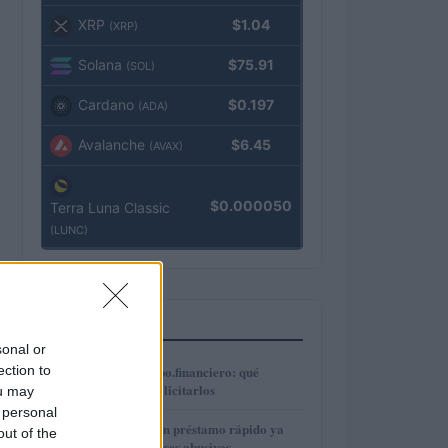
XRP
$1.04
(XRP)
Solana
$75.91
(SOL)
Cardano
$0.197
(ADA)
Avalanche
$6.45
(AVAX)
$0.000050
Terra Luna Classic
(LUNC)
MÁS LEÍDOS
sonal or
1
ection to
Préstamos en Kubo.financiero: qué
ofrecen y cómo solicitarlos
ou may
 personal
2
Cómo reclamar un préstamo rápido ya
out of the
pagado por intereses abusivos