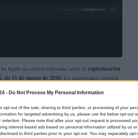
Ad
hub
Media
POWERED BY
capitalización
ha fijado un criterio relevante sobre la
6, de 11 de marzo de 2026
, los magistrados corrigen
EPE
pago único
y que rechazaba la modalidad de
24 -
Do Not Process My Personal Information
a a un negocio familiar ya existente. Este
 no excluye expresamente al
autónomo colaborador
y
to opt-out of the sale, sharing to third parties, or processing of your per
 más opciones que la mera inversión inicial.
formation for targeted advertising by us, please use the below opt-out s
r selection. Please note that after your opt-out request is processed y
eing interest-based ads based on personal information utilized by us or
protección para quienes deciden integrarse en talleres,
disclosed to third parties prior to your opt-out. You may separately opt-