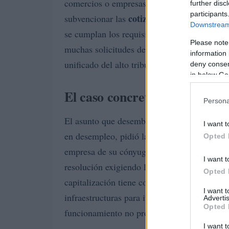
comercios o empresas de carácter familiar. 
further disc
participants
cotizaciones
RETA
subvencionar las
al
es c
Downstream 
se cumplan los requisitos legales y se acredi
Please note
muchas solicitudes denegadas por el SEPE po
information 
unificado del alto tribunal.
deny consent
in below Go
El caso concreto y la argume
Persona
El asunto que desembocó en la sentencia par
I want t
en desempleo, pidió la capitalización para 
Opted 
SE
empresa de su cónyuge. Inicialmente el
I want t
resolución exigiendo la devolución de la pr
Opted 
capitalización tiene como objetivo primordia
I want 
infraestructuras para iniciar una actividad n
Advertis
Opted 
funcionamiento no procedía la ayuda destina
I want t