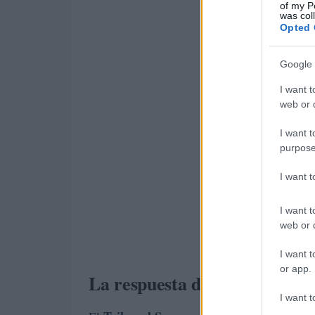
of my P
was col
Opted 
Google 
I want t
web or d
I want t
purpose
I want 
I want t
web or d
I want t
or app.
La respuesta del tribunal y s
I want t