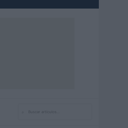
⌕
Buscar