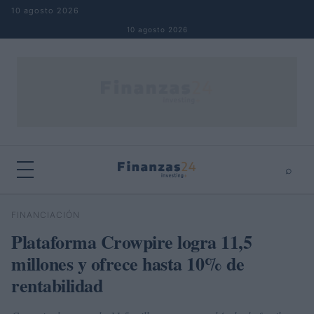
Saltar al contenido
10 agosto 2026
10 agosto 2026
⌕
×
⌕
FINANCIACIÓN
Buscar
Plataforma Crowpire logra 11,5
millones y ofrece hasta 10% de
rentabilidad