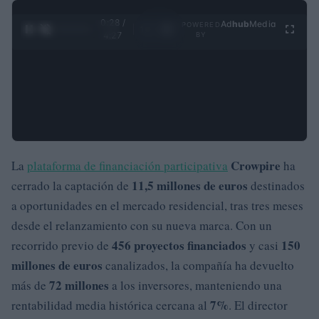
0:29 /
Ad
hub
Media
POWERED
1
/
4
4:27
BY
Crowpire
La
plataforma de financiación participativa
ha
11,5 millones de euros
cerrado la captación de
destinados
a oportunidades en el mercado residencial, tras tres meses
desde el relanzamiento con su nueva marca. Con un
456 proyectos financiados
150
recorrido previo de
y casi
millones de euros
canalizados, la compañía ha devuelto
72 millones
más de
a los inversores, manteniendo una
7%
rentabilidad media histórica cercana al
. El director