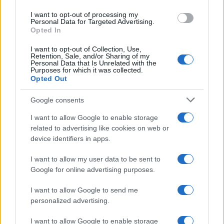
I want to opt-out of processing my
Personal Data for Targeted Advertising.
Opted In
Guía para comparar créditos: TIN, TAE y comisiones
explicadas
I want to opt-out of Collection, Use,
Retention, Sale, and/or Sharing of my
Marta Ruiz · 8 Ago 2026
Personal Data that Is Unrelated with the
Purposes for which it was collected.
Opted Out
FINANCIACIÓN
Google consents
I want to allow Google to enable storage
related to advertising like cookies on web or
device identifiers in apps.
I want to allow my user data to be sent to
Google for online advertising purposes.
I want to allow Google to send me
personalized advertising.
I want to allow Google to enable storage
Fondos europeos impulsan crecimiento laboral y económico en