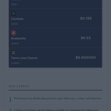
(SOL)
$0.195
Cardano
(ADA)
$6.53
Avalanche
(AVAX)
$0.000050
Terra Luna Classic
(LUNC)
MÁS LEÍDOS
1
Préstamos en Kubo.financiero: qué ofrecen y cómo solicitarlos
2
Cómo reclamar un préstamo rápido ya pagado por intereses