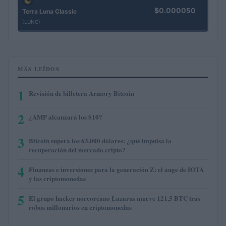
$0.000050
Terra Luna Classic
(LUNC)
MÁS LEÍDOS
1
Revisión de billetera Armory Bitcoin
2
¿AMP alcanzará los $10?
3
Bitcoin supera los 63.000 dólares: ¿qué impulsa la
recuperación del mercado cripto?
4
Finanzas e inversiones para la generación Z: el auge de IOTA
y las criptomonedas
5
El grupo hacker norcoreano Lazarus mueve 121,5 BTC tras
robos millonarios en criptomonedas