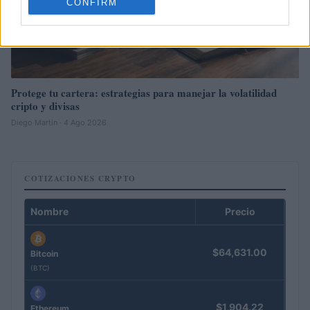
CONFIRM
Protege tu cartera: estrategias para manejar la volatilidad
cripto y divisas
Diego Martín · 4 Ago 2026
COTIZACIONES CRYPTO
Nombre
Precio
$64,631.00
Bitcoin
(BTC)
$1,904.22
Ethereum