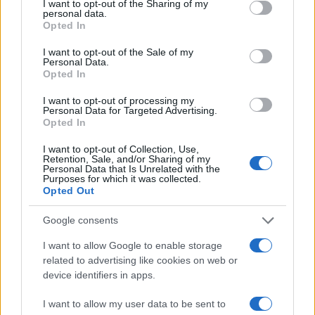
not limited to your visit or usage behaviour. You may click to
I want to opt-out of the Sharing of my
personal data.
CRIPTOMONEDAS
grant or deny consent to Google and its third-party tags to
Opted In
use your data for below specified purposes in below Google
consent section.
I want to opt-out of the Sale of my
Personal Data.
Opted In
I want to opt-out of processing my
Personal Data for Targeted Advertising.
Opted In
I want to opt-out of Collection, Use,
Retention, Sale, and/or Sharing of my
Personal Data that Is Unrelated with the
Purposes for which it was collected.
Opted Out
Robo masivo de criptomonedas: cómo hackers explotaron una
Google consents
falla en ColdCard
Diego Martín · 4 Ago 2026
I want to allow Google to enable storage
related to advertising like cookies on web or
CRIPTOMONEDAS
device identifiers in apps.
I want to allow my user data to be sent to