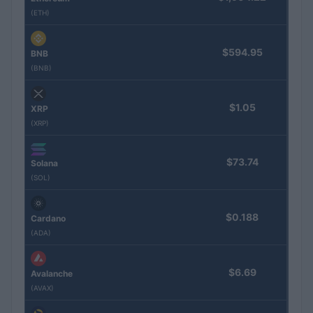
(ETH)
$594.95
BNB
(BNB)
$1.05
XRP
(XRP)
$73.74
Solana
(SOL)
$0.188
Cardano
(ADA)
$6.69
Avalanche
(AVAX)