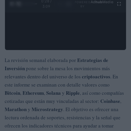
0:28 /
Ad
hub
Media
POWERED
1
/
4
3:09
BY
Estrategias de
La revisión semanal elaborada por
Inversión
pone sobre la mesa los movimientos más
criptoactivos
relevantes dentro del universo de los
. En
este informe se examinan con detalle valores como
Bitcoin
Ethereum
Solana
Ripple
,
,
y
, así como compañías
Coinbase
cotizadas que están muy vinculadas al sector:
,
Marathon
Microstrategy
y
. El objetivo es ofrecer una
lectura ordenada de soportes, resistencias y la señal que
ofrecen los indicadores técnicos para ayudar a tomar