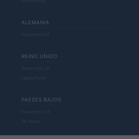
InvestirMag
ALEMANIA
Investieren24
REINO UNIDO
News Hub UK
Lgbtq News
PAESES BAJOS
Investeren 24
NL Newz