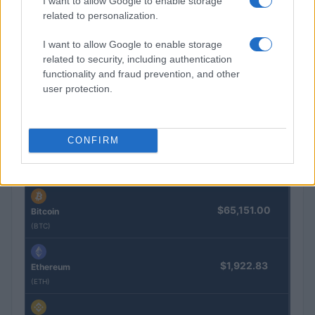
I want to allow Google to enable storage
related to personalization.
I want to allow Google to enable storage
related to security, including authentication
Cómo configurar firmas claras en Ethereum paso a paso
functionality and fraud prevention, and other
Lucía Herrera · 23 Jun 2026
user protection.
COTIZACIONES CRYPTO
CONFIRM
Nombre
Precio
$65,151.00
Bitcoin
(BTC)
$1,922.83
Ethereum
(ETH)