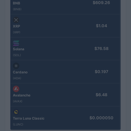
$609.26
BNB
(BNB)
$1.04
XRP
(XRP)
$76.58
Solana
(SOL)
$0.197
Cardano
(ADA)
$6.48
Avalanche
(AVAX)
$0.000050
Terra Luna Classic
(LUNC)