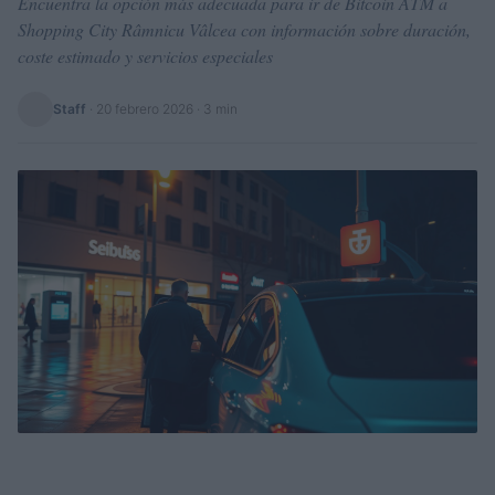
Encuentra la opción más adecuada para ir de Bitcoin ATM a
Shopping City Râmnicu Vâlcea con información sobre duración,
coste estimado y servicios especiales
Staff
·
20 febrero 2026
· 3 min