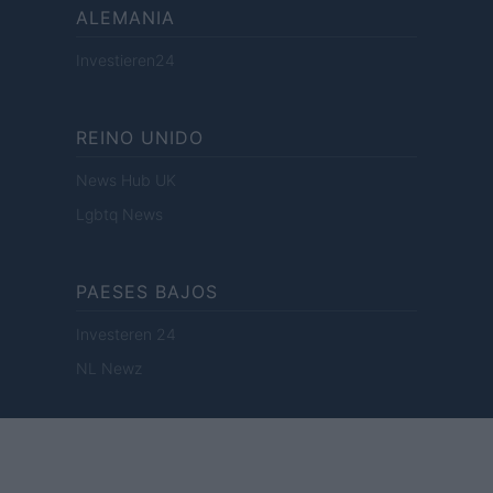
ALEMANIA
Investieren24
REINO UNIDO
News Hub UK
Lgbtq News
PAESES BAJOS
Investeren 24
NL Newz