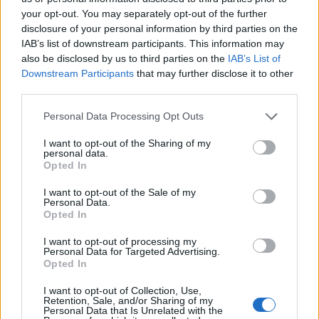
your opt-out. You may separately opt-out of the further
disclosure of your personal information by third parties on the
IAB’s list of downstream participants. This information may
also be disclosed by us to third parties on the
IAB’s List of
Downstream Participants
that may further disclose it to other
third parties.
Please note that this website/app uses one or more Google
Personal Data Processing Opt Outs
services and may gather and store information including but
not limited to your visit or usage behaviour. You may click to
I want to opt-out of the Sharing of my
personal data.
grant or deny consent to Google and its third-party tags to
Opted In
use your data for below specified purposes in below Google
consent section.
Guía definitiva para transferir fondos entre exchanges y wallets
I want to opt-out of the Sale of my
Personal Data.
Diego Martín · 5 Jul 2026
Opted In
I want to opt-out of processing my
HOW TO
Personal Data for Targeted Advertising.
Opted In
I want to opt-out of Collection, Use,
Retention, Sale, and/or Sharing of my
Personal Data that Is Unrelated with the