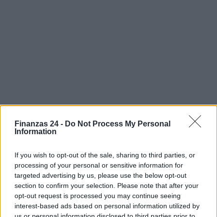
Finanzas 24 -
Do Not Process My Personal
Information
If you wish to opt-out of the sale, sharing to third parties, or
processing of your personal or sensitive information for
targeted advertising by us, please use the below opt-out
Sigue leyendo
section to confirm your selection. Please note that after your
opt-out request is processed you may continue seeing
interest-based ads based on personal information utilized by
HOW TO
us or personal information disclosed to third parties prior to