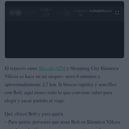
0:29 /
Ad
hub
Media
POWERED
1
/
4
4:27
BY
El trayecto entre
Bitcoin ATM
y Shopping City Râmnicu
Vâlcea se hace en un suspiro: unos 6 minutos y
aproximadamente 2,7 km. Si buscas rapidez y sencillez
con Bolt, aquí tienes todo lo que conviene saber para
elegir y sacar partido al viaje.
Qué ofrece Bolt y para quién
– Para quién: personas que usan Bolt en Râmnicu Vâlcea