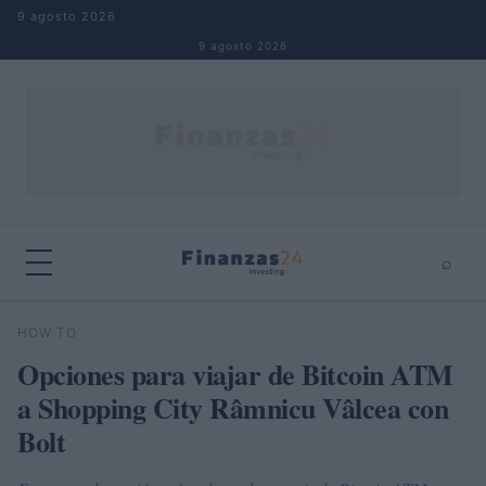
Saltar al contenido
9 agosto 2026
9 agosto 2026
⌕
×
⌕
HOW TO
Buscar
Opciones para viajar de Bitcoin ATM
a Shopping City Râmnicu Vâlcea con
Bolt