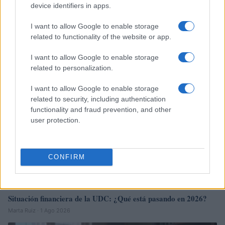
device identifiers in apps.
Fondos europeos impulsan crecimiento laboral y económico en
el País Vasco
I want to allow Google to enable storage
related to functionality of the website or app.
Marta Ruiz · 3 Ago 2026
I want to allow Google to enable storage
FINANCIACIÓN
related to personalization.
I want to allow Google to enable storage
related to security, including authentication
functionality and fraud prevention, and other
user protection.
CONFIRM
Situación financiera de la UDC: ¿Qué está pasando en 2026?
Marta Ruiz · 1 Ago 2026