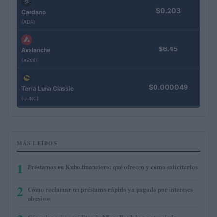
$0.203
Cardano
(ADA)
$6.45
Avalanche
(AVAX)
$0.000049
Terra Luna Classic
(LUNC)
MÁS LEÍDOS
1
Préstamos en Kubo.financiero: qué ofrecen y cómo solicitarlos
2
Cómo reclamar un préstamo rápido ya pagado por intereses
abusivos
Cómo los microcréditos de MicroBank han potenciado