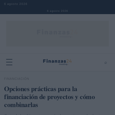
Saltar al contenido
6 agosto 2026
6 agosto 2026
⌕
×
⌕
FINANCIACIÓN
Buscar
Opciones prácticas para la
financiación de proyectos y cómo
combinarlas