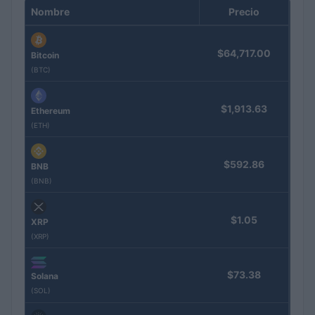
Nombre
Precio
$64,717.00
Bitcoin
(BTC)
$1,913.63
Ethereum
(ETH)
$592.86
BNB
(BNB)
$1.05
XRP
(XRP)
$73.38
Solana
(SOL)