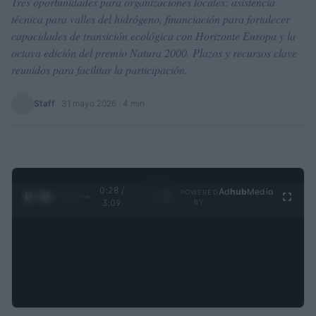
Tres oportunidades para organizaciones locales: asistencia
técnica para valles del hidrógeno, financiación para fortalecer
capacidades de transición ecológica con Horizonte Europa y la
octava edición del premio Natura 2000. Plazos y recursos clave
reunidos para facilitar la participación.
Staff
·
31 mayo 2026
· 4 min
0:28 /
Ad
hub
Media
POWERED
1
/
4
3:09
BY