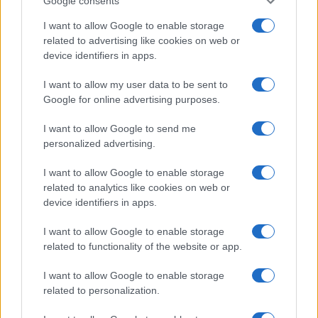
Google consents
I want to allow Google to enable storage
related to advertising like cookies on web or
device identifiers in apps.
I want to allow my user data to be sent to
Fondos europeos impulsan crecimiento laboral y económico en
Google for online advertising purposes.
el País Vasco
Marta Ruiz · 3 Ago 2026
I want to allow Google to send me
personalized advertising.
FINANCIACIÓN
I want to allow Google to enable storage
related to analytics like cookies on web or
device identifiers in apps.
I want to allow Google to enable storage
related to functionality of the website or app.
I want to allow Google to enable storage
related to personalization.