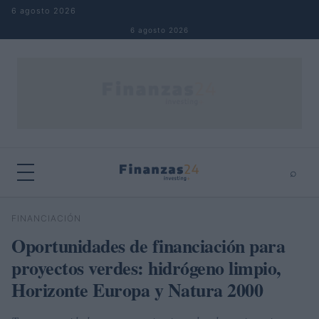
Saltar al contenido
6 agosto 2026
6 agosto 2026
⌕
×
⌕
FINANCIACIÓN
Buscar
Oportunidades de financiación para
proyectos verdes: hidrógeno limpio,
Horizonte Europa y Natura 2000