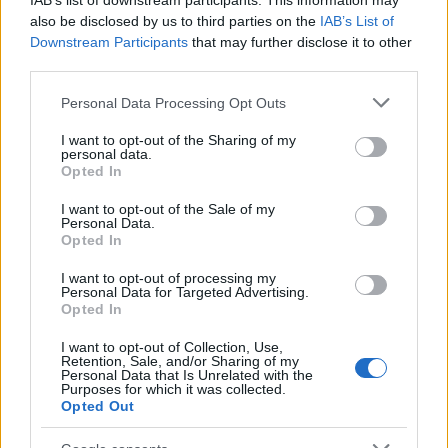
IAB’s list of downstream participants. This information may
also be disclosed by us to third parties on the
IAB’s List of
Downstream Participants
that may further disclose it to other
third parties.
Please note that this website/app uses one or more Google
Personal Data Processing Opt Outs
services and may gather and store information including but
not limited to your visit or usage behaviour. You may click to
I want to opt-out of the Sharing of my
personal data.
grant or deny consent to Google and its third-party tags to
Opted In
use your data for below specified purposes in below Google
consent section.
I want to opt-out of the Sale of my
Personal Data.
Opted In
Sigue leyendo
I want to opt-out of processing my
Personal Data for Targeted Advertising.
FINANCIACIÓN
Opted In
I want to opt-out of Collection, Use,
Retention, Sale, and/or Sharing of my
Personal Data that Is Unrelated with the
Purposes for which it was collected.
Opted Out