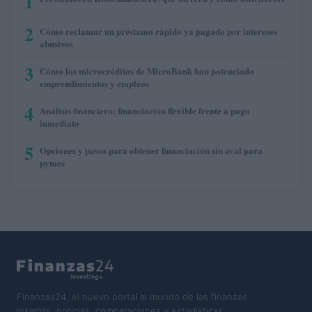
1
2
Cómo reclamar un préstamo rápido ya pagado por intereses
abusivos
3
Cómo los microcréditos de MicroBank han potenciado
emprendimientos y empleos
4
Análisis financiero: financiación flexible frente a pago
inmediato
5
Opciones y pasos para obtener financiación sin aval para
pymes
Finanzas24, el nuevo portal al mundo de las finanzas.
Insights, noticias, comparaciones y estadísticas.