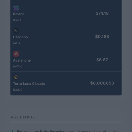
$74.18
Solana
(SOL)
$0.188
Cardano
(ADA)
$6.67
Avalanche
(AVAX)
$0.000050
Terra Luna Classic
(LUNC)
MÁS LEÍDOS
Préstamos en Kubo.financiero: qué ofrecen y cómo solicitarlos