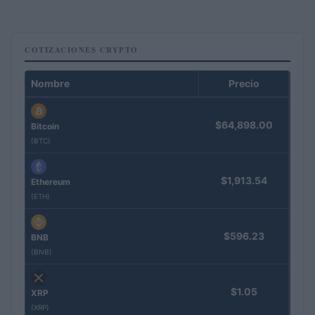
COTIZACIONES CRYPTO
Nombre
Precio
$64,898.00
Bitcoin
(BTC)
$1,913.54
Ethereum
(ETH)
$596.23
BNB
(BNB)
$1.05
XRP
(XRP)