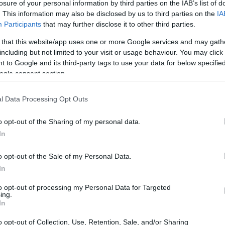
losure of your personal information by third parties on the IAB’s list of
. This information may also be disclosed by us to third parties on the
IA
sión
Participants
that may further disclose it to other third parties.
 that this website/app uses one or more Google services and may gath
28 de agosto de 2026
cialmente el
, con enmiendas
including but not limited to your visit or usage behaviour. You may click 
ril de 2026
6 de mayo de 2026
y
. Según la SEC, la
 to Google and its third-party tags to use your data for below specifi
(c) de la Ley de Compañías de Inversión de 1940,
ogle consent section.
ase de ETF
y una o más clases de fondos mutuos.
l Data Processing Opt Outs
o opt-out of the Sharing of my personal data.
In
o opt-out of the Sale of my Personal Data.
In
to opt-out of processing my Personal Data for Targeted
ing.
In
o opt-out of Collection, Use, Retention, Sale, and/or Sharing