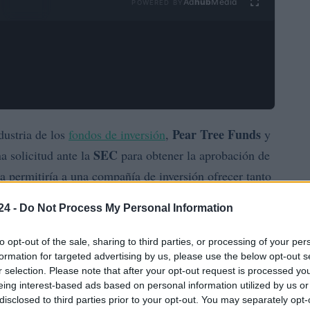
Ad
hub
Media
POWERED BY
Pear Tree Funds
dustria de los
fondos de inversión
,
y
SEC
 solicitud ante la
para obtener la aprobación de
a permitiría a una compañía de inversión ofrecer tanto
 acciones de fondos mutuos tradicionales
dentro de un
24 -
Do Not Process My Personal Information
to opt-out of the sale, sharing to third parties, or processing of your per
29 de junio de 2026
re esta propuesta es el
, según el
formation for targeted advertising by us, please use the below opt-out s
r selection. Please note that after your opt-out request is processed y
odría marcar un hito en la forma en que se gestionan y
eing interest-based ads based on personal information utilized by us or
disclosed to third parties prior to your opt-out. You may separately opt-