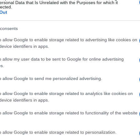
ersonal Data that Is Unrelated with the Purposes for which it
lected.
Out
consents
o allow Google to enable storage related to advertising like cookies on
evice identifiers in apps.
ivio solicitado a menos que se ordene una audiencia.
o allow my user data to be sent to Google for online advertising
audiencia enviando un correo electrónico al Secretario
s.
29 de junio de 2026
ste, el
.
to allow Google to send me personalized advertising.
o allow Google to enable storage related to analytics like cookies on
estructura de los fondos, sino también adaptar las
evice identifiers in apps.
ado
actual. La solicitud aborda aspectos clave como la
o allow Google to enable storage related to functionality of the website
tal
,
derechos de voto
,
fijación de precios
y
mecánica
n partes vinculadas.
o allow Google to enable storage related to personalization.