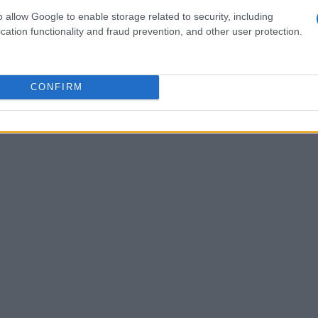
os inversores acceder a los beneficios de los ETFs,
o allow Google to enable storage related to security, including
 las ventajas de los fondos mutuos, como la
gestión
cation functionality and fraud prevention, and other user protection.
CONFIRM