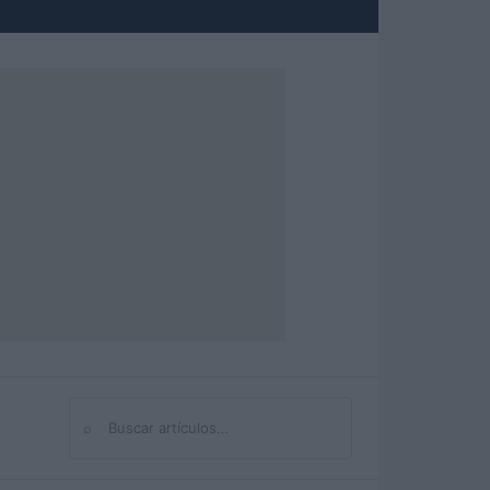
⌕
Buscar